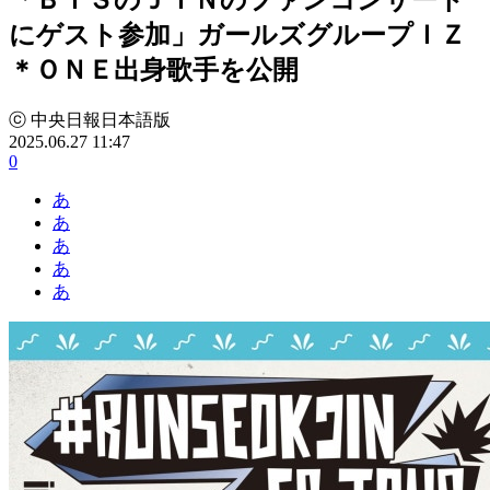
にゲスト参加」ガールズグループＩＺ
＊ＯＮＥ出身歌手を公開
ⓒ 中央日報日本語版
2025.06.27 11:47
0
あ
あ
あ
あ
あ