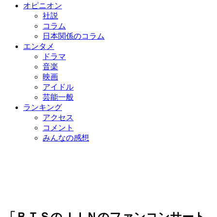
オピニオン
社説
コラム
日本関係のコラム
エンタメ
ドラマ
音楽
映画
アイドル
芸能一般
ランキング
アクセス
コメント
みんなの感想
「ＢＴＳのＪＩＮのファンコンサート