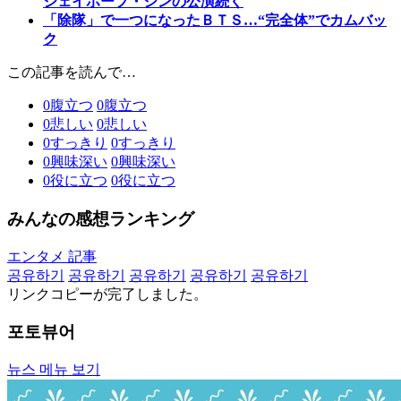
ジェイホープ・ジンの公演続く
「除隊」で一つになったＢＴＳ…“完全体”でカムバッ
ク
この記事を読んで…
0
腹立つ
0
腹立つ
0
悲しい
0
悲しい
0
すっきり
0
すっきり
0
興味深い
0
興味深い
0
役に立つ
0
役に立つ
みんなの感想ランキング
エンタメ 記事
공유하기
공유하기
공유하기
공유하기
공유하기
リンクコピーが完了しました。
포토뷰어
뉴스 메뉴 보기