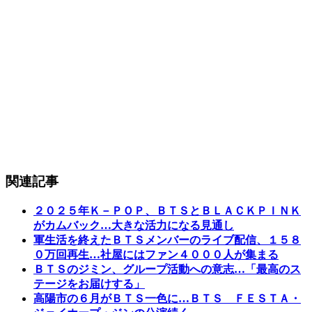
関連記事
２０２５年Ｋ－ＰＯＰ、ＢＴＳとＢＬＡＣＫＰＩＮＫ
がカムバック…大きな活力になる見通し
軍生活を終えたＢＴＳメンバーのライブ配信、１５８
０万回再生…社屋にはファン４０００人が集まる
ＢＴＳのジミン、グループ活動への意志…「最高のス
テージをお届けする」
高陽市の６月がＢＴＳ一色に…ＢＴＳ ＦＥＳＴＡ・