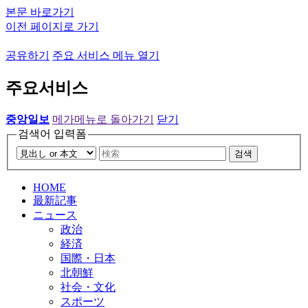
본문 바로가기
이전 페이지로 가기
공유하기
주요 서비스 메뉴 열기
주요서비스
중앙일보
메가메뉴로 돌아가기
닫기
검색어 입력폼
검색
HOME
最新記事
ニュース
政治
経済
国際・日本
北朝鮮
社会・文化
スポーツ