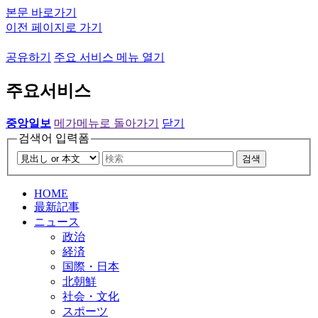
본문 바로가기
이전 페이지로 가기
공유하기
주요 서비스 메뉴 열기
주요서비스
중앙일보
메가메뉴로 돌아가기
닫기
검색어 입력폼
검색
HOME
最新記事
ニュース
政治
経済
国際・日本
北朝鮮
社会・文化
スポーツ