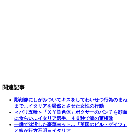
関連記事
彫刻像にしがみついてキスをしてわいせつ行為のまね
まで…イタリアを騒然とさせた女性の行動
＜パリ五輪＞「ＸＹ染色体」ボクサーのパンチを顔面
に食らい…イタリア選手、４６秒で涙の棄権敗
一瞬で沈没した豪華ヨット…「英国のビル・ゲイツ」
と娘が行方不明＝イタリア