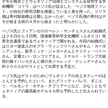
デモが相次ぐとヴェネツィア潟湖エコシステムを研究する学
術機関「コリラ」はベゾス氏が設立した「ベゾス地球ファン
ド」が自社の研究活動を後援していると肩を持った。コリラ
側は寄付額規模は公開しなかったが、ベゾス氏側の寄付はデ
モが始まる前の４月から始まったと明らかにした。
ベゾス氏とフィアンセのローレン・サンチェスさんの結婚式
は２６日から３日間、国連教育科学文化機関（ユネスコ）世
界文化遺産であるヴェネツィアで開かれる。今回の結婚式に
はスター放送人のオプラ・ウィンフリーさんやキム・カーダ
シアンさん、歌手ミック・ジャガーさんとケイティ・ペリー
さん、女優エバ・ロンゴリアさん、ドナルド・トランプ大統
領の娘イバンカさんと彼の夫ジャレッド・クシュナーさんら
約２００人がゲストとして出席する予定だ。
ベゾス氏はゲストのためにヴェネツィアの水上タクシーのほ
とんどを予約したという。またグリッティパレス、ダニエ
リ、ベルモンド・ホテル・チプリアーニなど、少なくともヴ
ェネツィアの最高級ホテル４カ所も予約したと伝えられてい
る。