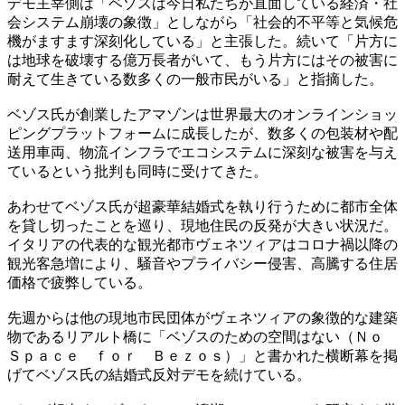
デモ主宰側は「ベゾスは今日私たちが直面している経済・社
会システム崩壊の象徴」としながら「社会的不平等と気候危
機がますます深刻化している」と主張した。続いて「片方に
は地球を破壊する億万長者がいて、もう片方にはその被害に
耐えて生きている数多くの一般市民がいる」と指摘した。
ベゾス氏が創業したアマゾンは世界最大のオンラインショッ
ピングプラットフォームに成長したが、数多くの包装材や配
送用車両、物流インフラでエコシステムに深刻な被害を与え
ているという批判も同時に受けてきた。
あわせてベゾス氏が超豪華結婚式を執り行うために都市全体
を貸し切ったことを巡り、現地住民の反発が大きい状況だ。
イタリアの代表的な観光都市ヴェネツィアはコロナ禍以降の
観光客急増により、騒音やプライバシー侵害、高騰する住居
価格で疲弊している。
先週からは他の現地市民団体がヴェネツィアの象徴的な建築
物であるリアルト橋に「ベゾスのための空間はない（Ｎｏ
Ｓｐａｃｅ ｆｏｒ Ｂｅｚｏｓ）」と書かれた横断幕を掲
げてベゾス氏の結婚式反対デモを続けている。