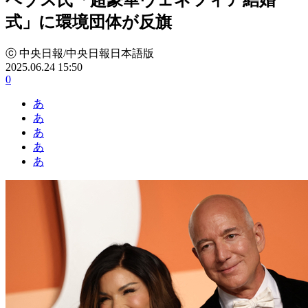
式」に環境団体が反旗
ⓒ 中央日報/中央日報日本語版
2025.06.24 15:50
0
あ
あ
あ
あ
あ