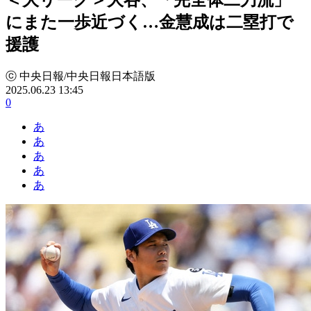
にまた一歩近づく…金慧成は二塁打で
援護
ⓒ 中央日報/中央日報日本語版
2025.06.23 13:45
0
あ
あ
あ
あ
あ