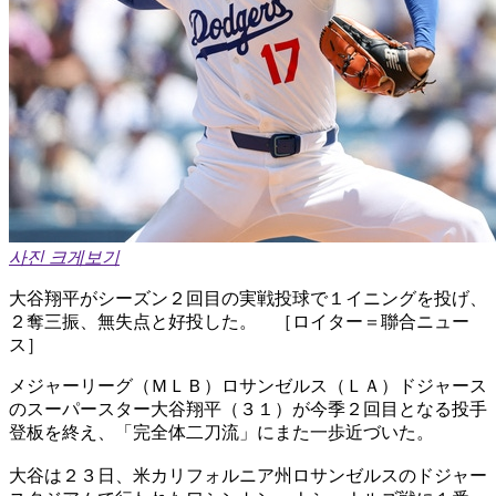
사진 크게보기
大谷翔平がシーズン２回目の実戦投球で１イニングを投げ、
２奪三振、無失点と好投した。 ［ロイター＝聯合ニュー
ス］
メジャーリーグ（ＭＬＢ）ロサンゼルス（ＬＡ）ドジャース
のスーパースター大谷翔平（３１）が今季２回目となる投手
登板を終え、「完全体二刀流」にまた一歩近づいた。
大谷は２３日、米カリフォルニア州ロサンゼルスのドジャー