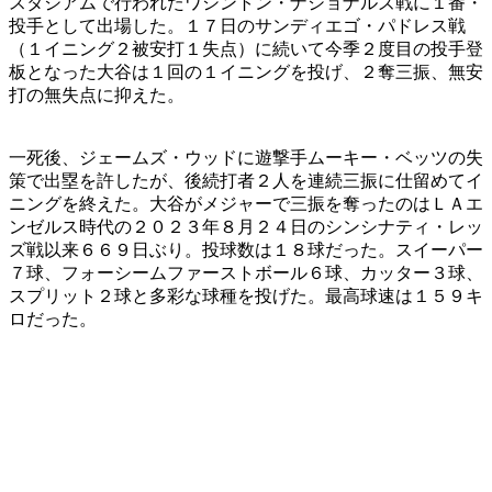
スタジアムで行われたワシントン・ナショナルズ戦に１番・
投手として出場した。１７日のサンディエゴ・パドレス戦
（１イニング２被安打１失点）に続いて今季２度目の投手登
板となった大谷は１回の１イニングを投げ、２奪三振、無安
打の無失点に抑えた。
一死後、ジェームズ・ウッドに遊撃手ムーキー・ベッツの失
策で出塁を許したが、後続打者２人を連続三振に仕留めてイ
ニングを終えた。大谷がメジャーで三振を奪ったのはＬＡエ
ンゼルス時代の２０２３年８月２４日のシンシナティ・レッ
ズ戦以来６６９日ぶり。投球数は１８球だった。スイーパー
７球、フォーシームファーストボール６球、カッター３球、
スプリット２球と多彩な球種を投げた。最高球速は１５９キ
ロだった。