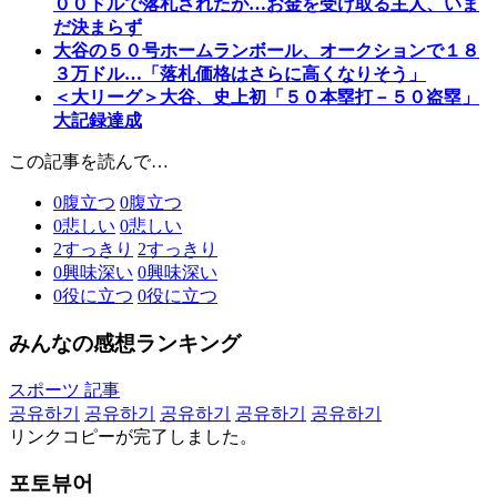
００ドルで落札されたが…お金を受け取る主人、いま
だ決まらず
大谷の５０号ホームランボール、オークションで１８
３万ドル…「落札価格はさらに高くなりそう」
＜大リーグ＞大谷、史上初「５０本塁打－５０盗塁」
大記録達成
この記事を読んで…
0
腹立つ
0
腹立つ
0
悲しい
0
悲しい
2
すっきり
2
すっきり
0
興味深い
0
興味深い
0
役に立つ
0
役に立つ
みんなの感想ランキング
スポーツ 記事
공유하기
공유하기
공유하기
공유하기
공유하기
リンクコピーが完了しました。
포토뷰어