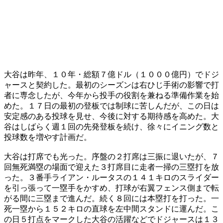
大谷は昨年、１０年・総額７億ドル（１０００億円）でドジ
ャースと契約した。最初のシーズンは右ひじ手術の影響で打
者に専念したが、今年から投手の役割を兼ねる準備作業を始
めた。１７日の最初の登板では制球に苦しんだが、この日は
安定感のある投球を見せ、今後に対する期待感を高めた。大
谷はしばらく週１回の先発登板を続け、徐々にイニング数と
投球数を増やす計画だ。
大谷は打席でも光った。序盤の２打席は三振に退いたが、７
回無死満塁の場面で迎えた３打席目に走者一掃の三塁打を放
った。３番手ライアン・ルータスの１４１キロのスライダー
を引っ張って一塁手をかすめ、打球が右翼フェンス側まで転
がる間に三塁まで進んだ。続く８回には本塁打を打った。一
死一塁から１５２キロの直球を左中間スタンドに運んだ。こ
の日５打点をマークした大谷の活躍などでドジャースは１３