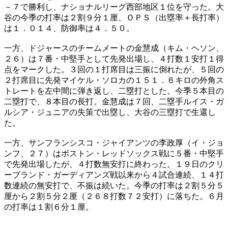
－７で勝利し、ナショナルリーグ西部地区１位を守った。大
谷の今季の打率は２割９分１厘、ＯＰＳ（出塁率＋長打率）
は１．０１４、防御率は４．５０。
一方、ドジャースのチームメートの金慧成（キム・ヘソン、
２６）は７番・中堅手として先発出場し、４打数１安打１得
点をマークした。３回の１打席目は三振に倒れたが、５回の
２打席目に先発マイケル・ソロカの１５１．６キロの外角ス
トレートを左中間に弾き返し、二塁打とした。今季５本目の
二塁打で、８本目の長打。金慧成は７回、二塁手ルイス・ガ
ルシア・ジュニアの失策で出塁し、大谷の三塁打で生還し
た。
一方、サンフランシスコ・ジャイアンツの李政厚（イ・ジョ
ンフ、２７）はボストン・レッドソックス戦に５番・中堅手
で先発出場したが、４打数無安打に終わった。１９日のクリ
ーブランド・ガーディアンズ戦以来から４試合連続、１４打
数連続の無安打で、不振は続いた。今季の打率は２割５分５
厘から２割５分２厘（２６８打数７２安打）に落ちた。６月
の打率は１割６分１厘。