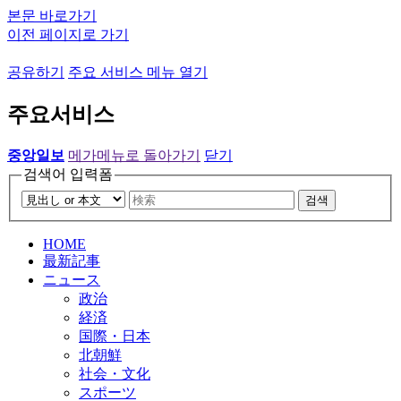
본문 바로가기
이전 페이지로 가기
공유하기
주요 서비스 메뉴 열기
주요서비스
중앙일보
메가메뉴로 돌아가기
닫기
검색어 입력폼
검색
HOME
最新記事
ニュース
政治
経済
国際・日本
北朝鮮
社会・文化
スポーツ