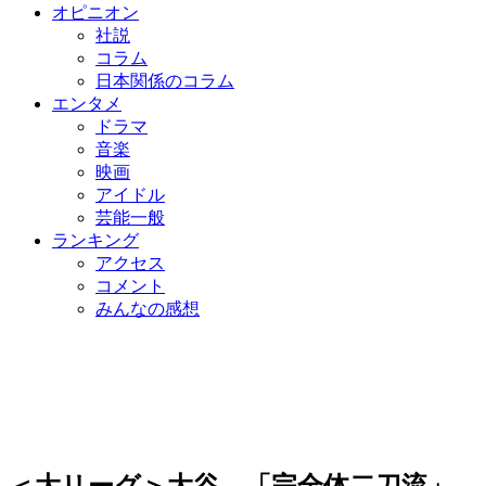
オピニオン
社説
コラム
日本関係のコラム
エンタメ
ドラマ
音楽
映画
アイドル
芸能一般
ランキング
アクセス
コメント
みんなの感想
＜大リーグ＞大谷、「完全体二刀流」