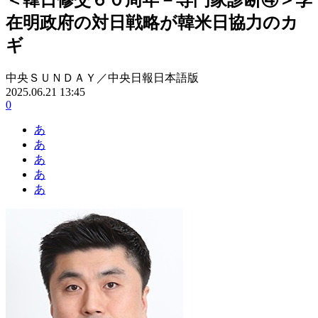
在明政府の対日戦略が韓米日協力のカ
ギ
中央ＳＵＮＤＡＹ／中央日報日本語版
2025.06.21 13:45
0
あ
あ
あ
あ
あ