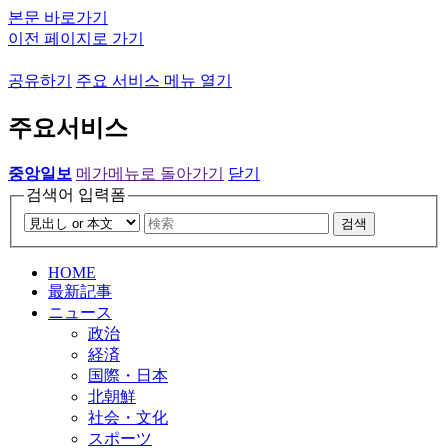
본문 바로가기
이전 페이지로 가기
공유하기
주요 서비스 메뉴 열기
주요서비스
중앙일보
메가메뉴로 돌아가기
닫기
검색어 입력폼
검색
HOME
最新記事
ニュース
政治
経済
国際・日本
北朝鮮
社会・文化
スポーツ