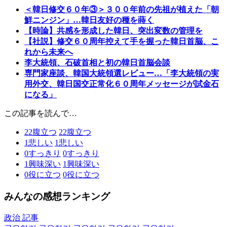
＜韓日修交６０年③＞３００年前の先祖が植えた「朝
鮮ニンジン」…韓日友好の種を蒔く
【時論】共感を形成した韓日、突出変数の管理を
【社説】修交６０周年控えて手を握った韓日首脳、こ
れから未来へ
李大統領、石破首相と初の韓日首脳会談
専門家座談、韓国大統領選レビュー…「李大統領の実
用外交、韓日国交正常化６０周年メッセージが試金石
になる」
この記事を読んで…
22
腹立つ
22
腹立つ
1
悲しい
1
悲しい
0
すっきり
0
すっきり
1
興味深い
1
興味深い
0
役に立つ
0
役に立つ
みんなの感想ランキング
政治 記事