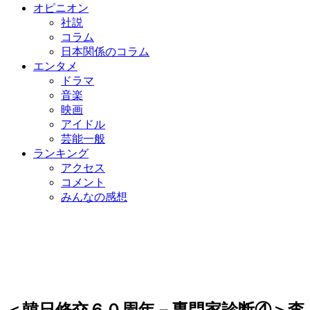
オピニオン
社説
コラム
日本関係のコラム
エンタメ
ドラマ
音楽
映画
アイドル
芸能一般
ランキング
アクセス
コメント
みんなの感想
＜韓日修交６０周年－専門家診断④＞李