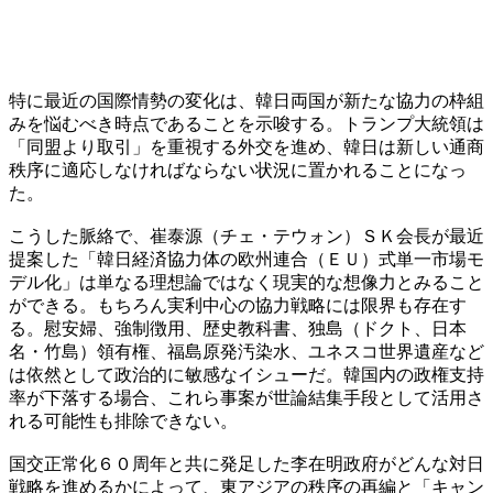
特に最近の国際情勢の変化は、韓日両国が新たな協力の枠組
みを悩むべき時点であることを示唆する。トランプ大統領は
「同盟より取引」を重視する外交を進め、韓日は新しい通商
秩序に適応しなければならない状況に置かれることになっ
た。
こうした脈絡で、崔泰源（チェ・テウォン）ＳＫ会長が最近
提案した「韓日経済協力体の欧州連合（ＥＵ）式単一市場モ
デル化」は単なる理想論ではなく現実的な想像力とみること
ができる。もちろん実利中心の協力戦略には限界も存在す
る。慰安婦、強制徴用、歴史教科書、独島（ドクト、日本
名・竹島）領有権、福島原発汚染水、ユネスコ世界遺産など
は依然として政治的に敏感なイシューだ。韓国内の政権支持
率が下落する場合、これら事案が世論結集手段として活用さ
れる可能性も排除できない。
国交正常化６０周年と共に発足した李在明政府がどんな対日
戦略を進めるかによって、東アジアの秩序の再編と「キャン