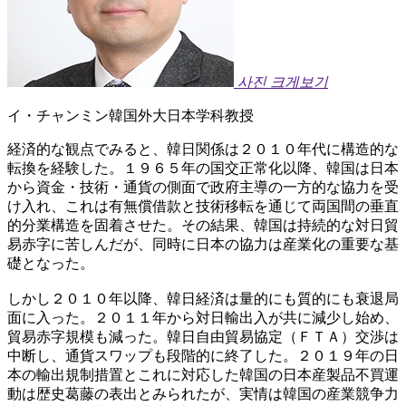
사진 크게보기
イ・チャンミン韓国外大日本学科教授
経済的な観点でみると、韓日関係は２０１０年代に構造的な
転換を経験した。１９６５年の国交正常化以降、韓国は日本
から資金・技術・通貨の側面で政府主導の一方的な協力を受
け入れ、これは有無償借款と技術移転を通じて両国間の垂直
的分業構造を固着させた。その結果、韓国は持続的な対日貿
易赤字に苦しんだが、同時に日本の協力は産業化の重要な基
礎となった。
しかし２０１０年以降、韓日経済は量的にも質的にも衰退局
面に入った。２０１１年から対日輸出入が共に減少し始め、
貿易赤字規模も減った。韓日自由貿易協定（ＦＴＡ）交渉は
中断し、通貨スワップも段階的に終了した。２０１９年の日
本の輸出規制措置とこれに対応した韓国の日本産製品不買運
動は歴史葛藤の表出とみられたが、実情は韓国の産業競争力