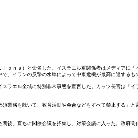
Ｌｉｏｎｓ）と命名した。イスラエル軍関係者はメディアに「
中で、イランの反撃の水準によって中東危機が最高に達するも
イスラエル全域に特別非常事態を宣言した。カッツ長官は「イ
必須業務を除いて、教育活動や会合などをすべて禁止する」と
空襲後、直ちに閣僚会議を招集し、対策会議に入った。政府関