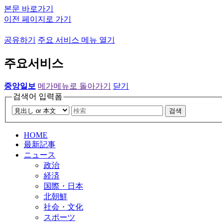
본문 바로가기
이전 페이지로 가기
공유하기
주요 서비스 메뉴 열기
주요서비스
중앙일보
메가메뉴로 돌아가기
닫기
검색어 입력폼
검색
HOME
最新記事
ニュース
政治
経済
国際・日本
北朝鮮
社会・文化
スポーツ