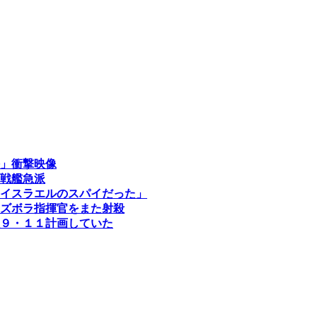
」衝撃映像
戦艦急派
イスラエルのスパイだった」
ズボラ指揮官をまた射殺
９・１１計画していた