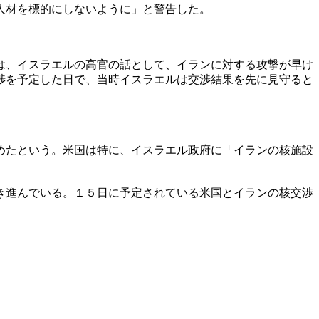
人材を標的にしないように」と警告した。
は、イスラエルの高官の話として、イランに対する攻撃が早け
渉を予定した日で、当時イスラエルは交渉結果を先に見守ると
。
めたという。米国は特に、イスラエル政府に「イランの核施設
き進んでいる。１５日に予定されている米国とイランの核交渉