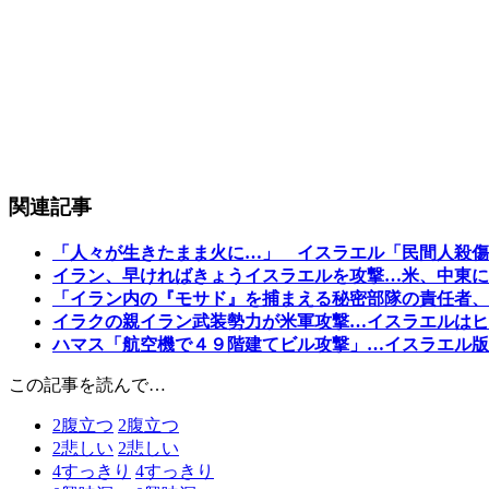
関連記事
「人々が生きたまま火に…」 イスラエル「民間人殺傷
イラン、早ければきょうイスラエルを攻撃…米、中東に
「イラン内の『モサド』を捕まえる秘密部隊の責任者、
イラクの親イラン武装勢力が米軍攻撃…イスラエルはヒ
ハマス「航空機で４９階建てビル攻撃」…イスラエル版
この記事を読んで…
2
腹立つ
2
腹立つ
2
悲しい
2
悲しい
4
すっきり
4
すっきり