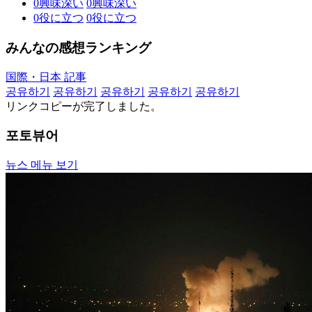
0
興味深い
0
興味深い
0
役に立つ
0
役に立つ
みんなの感想ランキング
国際・日本 記事
공유하기
공유하기
공유하기
공유하기
공유하기
リンクコピーが完了しました。
포토뷰어
뉴스 메뉴 보기