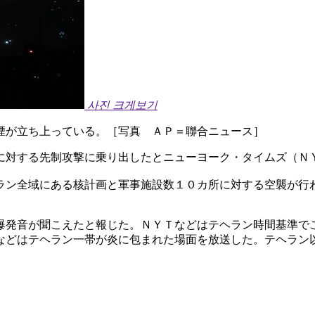
사진 크게보기
煙が立ち上っている。［写真 ＡＰ＝聯合ニュース］
に対する先制攻撃に乗り出したとニューヨーク・タイムズ（Ｎ
ラン全域にある核計画と軍事施設数１０カ所に対する空襲が行
爆発音が聞こえたと報じた。ＮＹＴなどはテヘラン時間基準で
などはテヘラン一帯が炎に包まれた場面を放送した。テヘラン