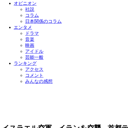
オピニオン
社説
コラム
日本関係のコラム
エンタメ
ドラマ
音楽
映画
アイドル
芸能一般
ランキング
アクセス
コメント
みんなの感想
イスラエル空軍、イランを空襲…首都