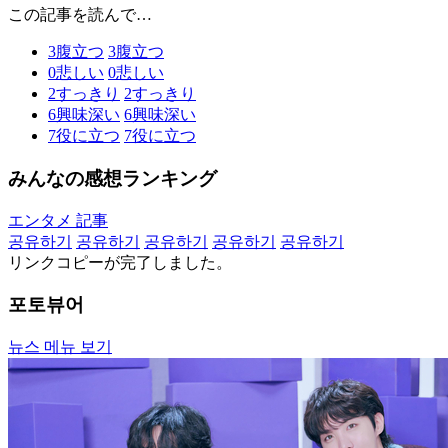
この記事を読んで…
3
腹立つ
3
腹立つ
0
悲しい
0
悲しい
2
すっきり
2
すっきり
6
興味深い
6
興味深い
7
役に立つ
7
役に立つ
みんなの感想ランキング
エンタメ 記事
공유하기
공유하기
공유하기
공유하기
공유하기
リンクコピーが完了しました。
포토뷰어
뉴스 메뉴 보기