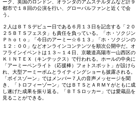
ーク、英国のロンドン、オランダのアムステルダムなど計９
都市で１８回の公演を行い、グローバルファンと近くで会
う。
２人はＢＴＳデビュー日である６月１３日を記念する「２０
２５ＢＴＳフェスタ」も責任を負っている。「ホ・ソクジン
Ｐｈｏｔｏ」「今日のアーミー☆６１３」「ホ・ソクジンの
１２：００」などオンラインコンテンツを順次公開中だ。オ
フラインイベントは１３～１４日、京畿道高陽市一山西区の
ＫＩＮＴＥＸ（キンテックス）で行われる。ホールの中央に
「アーミーペンライト（応援棒）フォトスポット」が設けら
れ、大型アーミーボムとライティングショーも披露される。
「ボイスゾーン」ではメンバー７人の音声メッセージを聞
き、「トロフィーゾーン」ではＢＴＳとＡＲＭＹがともに成
し遂げた成果を振り返る。「ＢＴＳロッカー」では愛蔵品を
見ることができる。