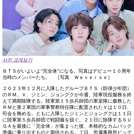
사진 크게보기
ＢＴＳがいよいよ“完全体”になる。写真はデビュー１０周年
当時のメンバーたち。 ［写真 Ｗｅｖｅｒｓｅ］
２０２３年１２月に入隊したグループＢＴＳ（防弾少年団）
のＲＭ、Ｖ、ジミン、ジョングクが今週、陸軍現役服務を終
えて満期除隊する。陸軍第１５歩兵師団の軍楽隊に服務した
ＲＭと第２軍団の軍事警察特任隊に配置されたＶは１０日、
司会を務める。ともに入隊したジミンとジョングクは１１日
に陸軍第５歩兵師団で戦闘服を脱ぐ。２１日に除隊するＳＵ
ＧＡを最後に「完全体」が集まった後、本格的なカムバック
準備に乗り出すものと期待される。７日、所属事務所ビッグ