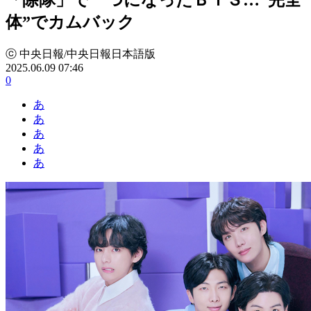
体”でカムバック
ⓒ 中央日報/中央日報日本語版
2025.06.09 07:46
0
あ
あ
あ
あ
あ