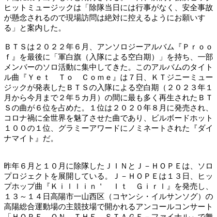
ヒットミュージックは「除隊当日には行事がなく、安全事故
が懸念されるので現場訪問は絶対に控えるようにお願いす
る」と案内した。
ＢＴＳは２０２２年６月、アンソロジーアルバム『Ｐｒｏｏ
ｆ』を最後に「軍白旗（入隊による空白期）」を持ち、一部
メンバーのソロ活動に集中してきた。このアルバムのタイト
ル曲『Ｙｅｔ Ｔｏ Ｃｏｍｅ』は７日、ＫＴジニーミュー
ジックが発表したＢＴＳの入隊による空白期（２０２３年１
月から今月まで２年５カ月）の間に最も多く再生されたＢＴ
Ｓの曲が６位を占めた。１位は２０２０年８月に発売され、
コロナ禍に全世界を魅了させた曲であり、ビルボードホット
１００の１位、グラミーアワードにノミネートされた『ダイ
ナマイト』だ。
昨年６月と１０月に除隊したＪＩＮとＪ－ＨＯＰＥは、ソロ
プロジェクトを展開している。Ｊ－ＨＯＰＥは１３日、ヒッ
プホップ曲『Ｋｉｌｌｉｎ＇ Ｉｔ Ｇｉｒｌ』を発売し、
１３～１４日高陽市一山西区（コヤンシ・イルサンソグ）の
高陽総合運動場の主競技場で開かれるアンコールコンサート
「ＨＯＰＥ ＯＮ ＴＨＥ ＳＴＡＧＥ－ファイナル」で舞