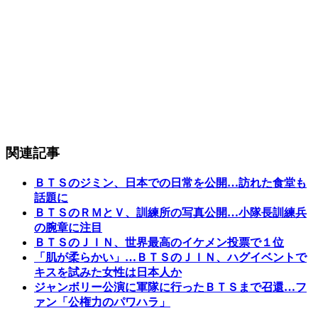
関連記事
ＢＴＳのジミン、日本での日常を公開…訪れた食堂も
話題に
ＢＴＳのＲＭとＶ、訓練所の写真公開…小隊長訓練兵
の腕章に注目
ＢＴＳのＪＩＮ、世界最高のイケメン投票で１位
「肌が柔らかい」…ＢＴＳのＪＩＮ、ハグイベントで
キスを試みた女性は日本人か
ジャンボリー公演に軍隊に行ったＢＴＳまで召還…フ
ァン「公権力のパワハラ」