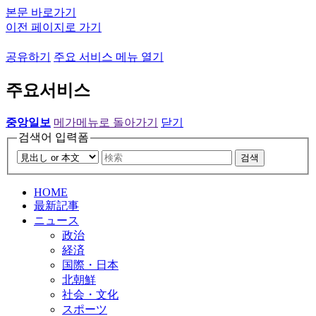
본문 바로가기
이전 페이지로 가기
공유하기
주요 서비스 메뉴 열기
주요서비스
중앙일보
메가메뉴로 돌아가기
닫기
검색어 입력폼
검색
HOME
最新記事
ニュース
政治
経済
国際・日本
北朝鮮
社会・文化
スポーツ