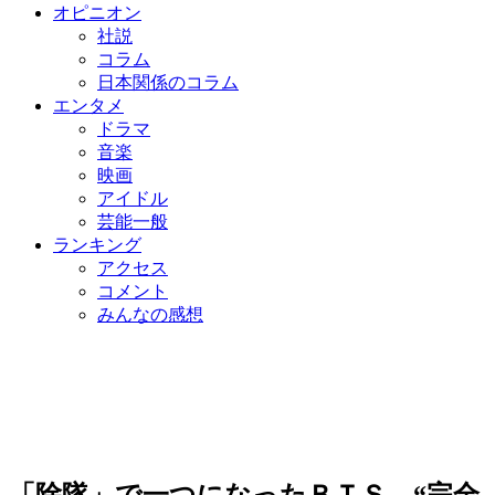
オピニオン
社説
コラム
日本関係のコラム
エンタメ
ドラマ
音楽
映画
アイドル
芸能一般
ランキング
アクセス
コメント
みんなの感想
「除隊」で一つになったＢＴＳ…“完全