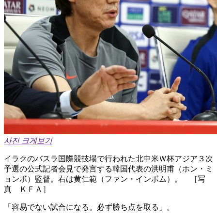
사진 크게보기
イラクのバスラ国際競技場で行われた北中米Ｗ杯アジア３次
予選の公式記者会見で発言する韓国代表の洪明甫（ホン・ミ
ョンボ）監督。右は黄仁範（ファン・インボム）。 ［写
真 ＫＦＡ］
「容易でない試合になる。必ず勝ち点を取る」。