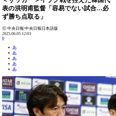
表の洪明甫監督「容易でない試合…必
ず勝ち点取る」
ⓒ 中央日報/中央日報日本語版
2025.06.05 12:03
0
あ
あ
あ
あ
あ