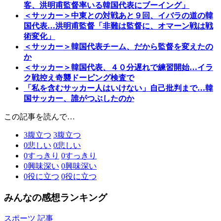
客、洪明甫監督率いる韓国代表にブーイング」
＜サッカー＞中東との対戦あと９回、イバラの道の韓
国代表…洪明甫監督「非難は監督に、オマーン戦は戦
術変化」
＜サッカー＞韓国代表チーム、だから監督を変えたの
か
＜サッカー＞韓国代表、４０分遅れで練習開始…イラ
ク戦控え奇襲ドーピング検査で
「私を含むサッカー人はいけない」自己批判まで…韓
国サッカー、誰がつぶしたのか
この記事を読んで…
3
腹立つ
3
腹立つ
0
悲しい
0
悲しい
0
すっきり
0
すっきり
0
興味深い
0
興味深い
0
役に立つ
0
役に立つ
みんなの感想ランキング
スポーツ 記事