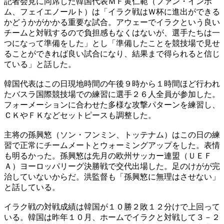
記者会見に同席した韓国代表ＭＦ黄仁範（ファン・インボ
ム、フェイエノールト）は「イラク戦はＷ杯に進出ができる
かどうかがかかる重要な試合。アウェーでイラクという良い
チームと対戦するので負担感もなくはないが、選手たちは一
つになって準備をした」とし「準備したことを競技場で見せ
ることができれば良い試合になり、結果まで得られると信じ
ている」と話した。
韓国代表はこの日現地時間の午後９時から１時間ほど行われ
たバスラ国際競技場での練習に選手２６人全員が参加した。
フォーメーションに合わせた多様な攻撃パターンを練習し、
ＣＫやＦＫなどセットピースも調整した。
主将の孫興慜（ソン・フンミン、トッテナム）はこの日の練
習で正常にチームメートとウォーミングアップをした。表情
も明るかった。孫興慜は先月の欧州サッカー連盟（ＵＥＦ
Ａ）ヨーロッパリーグ決勝戦で交代出場した。足のけがが完
治していないからだ。洪監督も「孫興慜に無理はさせない」
と話している。
イラク戦の対戦成績は韓国が１０勝２敗１２分けで上回って
いる。韓国は昨年１０月、ホームでイラクと対戦して３－２