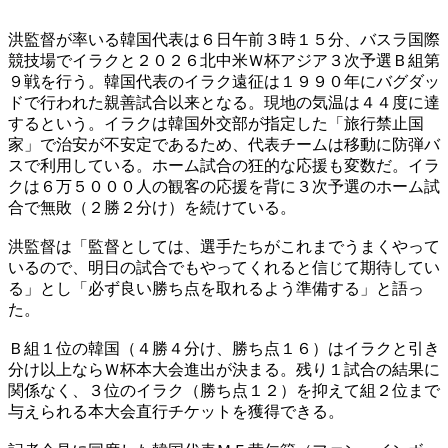
洪監督が率いる韓国代表は６日午前３時１５分、バスラ国際
競技場でイラクと２０２６北中米Ｗ杯アジア３次予選Ｂ組第
９戦を行う。韓国代表のイラク遠征は１９９０年にバグダッ
ドで行われた親善試合以来となる。現地の気温は４４度に達
するという。イラクは韓国外交部が指定した「旅行禁止国
家」で治安が不安定であるため、代表チームは移動に防弾バ
スで利用している。ホーム試合の狂的な応援も変数だ。イラ
クは６万５０００人の観客の応援を背に３次予選のホーム試
合で無敗（２勝２分け）を続けている。
洪監督は「監督としては、選手たちがこれまでうまくやって
いるので、明日の試合でもやってくれると信じて期待してい
る」とし「必ず良い勝ち点を取れるよう準備する」と語っ
た。
Ｂ組１位の韓国（４勝４分け、勝ち点１６）はイラクと引き
分け以上ならＷ杯本大会進出が決まる。残り１試合の結果に
関係なく、３位のイラク（勝ち点１２）を抑えて組２位まで
与えられる本大会直行チケットを獲得できる。