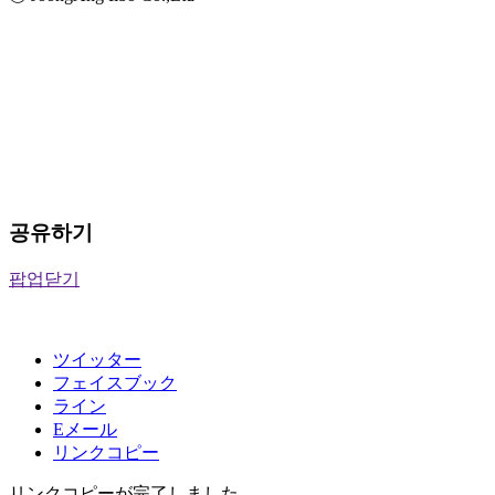
공유하기
팝업닫기
ツイッター
フェイスブック
ライン
Eメール
リンクコピー
リンクコピーが完了しました。