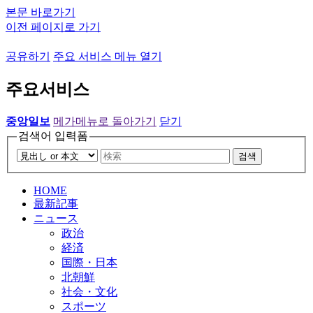
본문 바로가기
이전 페이지로 가기
공유하기
주요 서비스 메뉴 열기
주요서비스
중앙일보
메가메뉴로 돌아가기
닫기
검색어 입력폼
검색
HOME
最新記事
ニュース
政治
経済
国際・日本
北朝鮮
社会・文化
スポーツ