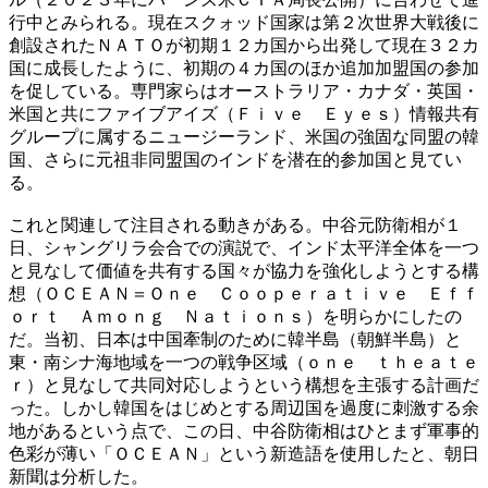
行中とみられる。現在スクォッド国家は第２次世界大戦後に
創設されたＮＡＴＯが初期１２カ国から出発して現在３２カ
国に成長したように、初期の４カ国のほか追加加盟国の参加
を促している。専門家らはオーストラリア・カナダ・英国・
米国と共にファイブアイズ（Ｆｉｖｅ Ｅｙｅｓ）情報共有
グループに属するニュージーランド、米国の強固な同盟の韓
国、さらに元祖非同盟国のインドを潜在的参加国と見てい
る。
これと関連して注目される動きがある。中谷元防衛相が１
日、シャングリラ会合での演説で、インド太平洋全体を一つ
と見なして価値を共有する国々が協力を強化しようとする構
想（ＯＣＥＡＮ＝Ｏｎｅ Ｃｏｏｐｅｒａｔｉｖｅ Ｅｆｆ
ｏｒｔ Ａｍｏｎｇ Ｎａｔｉｏｎｓ）を明らかにしたの
だ。当初、日本は中国牽制のために韓半島（朝鮮半島）と
東・南シナ海地域を一つの戦争区域（ｏｎｅ ｔｈｅａｔｅ
ｒ）と見なして共同対応しようという構想を主張する計画だ
った。しかし韓国をはじめとする周辺国を過度に刺激する余
地があるという点で、この日、中谷防衛相はひとまず軍事的
色彩が薄い「ＯＣＥＡＮ」という新造語を使用したと、朝日
新聞は分析した。