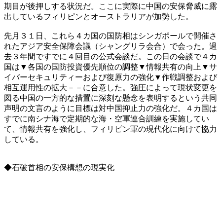
期目が後押しする状況だ。ここに実際に中国の安保脅威に露
出しているフィリピンとオーストラリアが加勢した。
先月３１日、これら４カ国の国防相はシンガポールで開催さ
れたアジア安全保障会議（シャングリラ会合）で会った。過
去３年間ですでに４回目の公式会談だ。この日の会談で４カ
国は▼各国の国防投資優先順位の調整▼情報共有の向上▼サ
イバーセキュリティーおよび復原力の強化▼作戦調整および
相互運用性の拡大－－に合意した。強圧によって現状変更を
図る中国の一方的な措置に深刻な懸念を表明するという共同
声明の文言のように目標は対中国抑止力の強化だ。４カ国は
すでに南シナ海で定期的な海・空軍連合訓練を実施してい
て、情報共有を強化し、フィリピン軍の現代化に向けて協力
している。
◆石破首相の安保構想の現実化