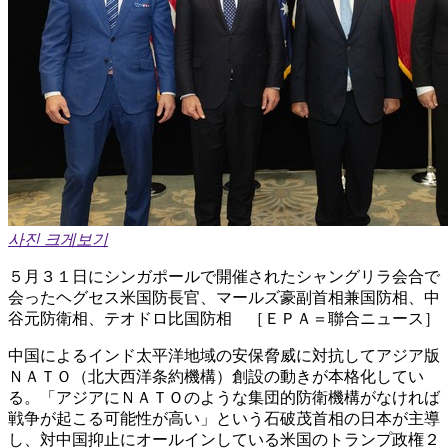
사진 크게보기
５月３１日にシンガポールで開催されたシャングリラ会合で
会ったヘグセス米国防長官、マールズ豪副首相兼国防相、中
谷元防衛相、テオドロ比国防相 ［ＥＰＡ＝聯合ニュース］
中国によるインド太平洋地域の安保脅威に対抗してアジア版
ＮＡＴＯ（北大西洋条約機構）創設の動きが本格化してい
る。「アジアにＮＡＴＯのような集団的防衛機構がなければ
戦争が起こる可能性が高い」という石破茂首相の日本が主導
し、対中国抑止にオールインしている米国のトランプ政権２