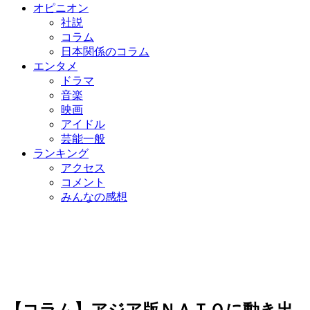
オピニオン
社説
コラム
日本関係のコラム
エンタメ
ドラマ
音楽
映画
アイドル
芸能一般
ランキング
アクセス
コメント
みんなの感想
【コラム】アジア版ＮＡＴＯに動き出