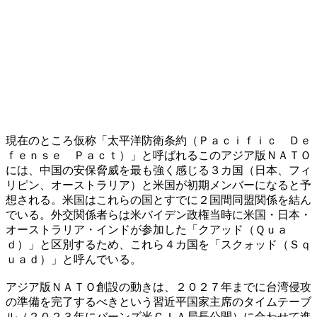
現在のところ仮称「太平洋防衛条約（Ｐａｃｉｆｉｃ Ｄｅ
ｆｅｎｓｅ Ｐａｃｔ）」と呼ばれるこのアジア版ＮＡＴＯ
には、中国の安保脅威を最も強く感じる３カ国（日本、フィ
リピン、オーストラリア）と米国が初期メンバーになると予
想される。米国はこれらの国とすでに２国間同盟関係を結ん
でいる。外交関係者らは米バイデン政権当時に米国・日本・
オーストラリア・インドが参加した「クアッド（Ｑｕａ
ｄ）」と区別するため、これら４カ国を「スクォッド（Ｓｑ
ｕａｄ）」と呼んでいる。
アジア版ＮＡＴＯ創設の動きは、２０２７年までに台湾侵攻
の準備を完了するべきという習近平国家主席のタイムテーブ
ル（２０２３年にバーンズ米ＣＩＡ局長公開）に合わせて進