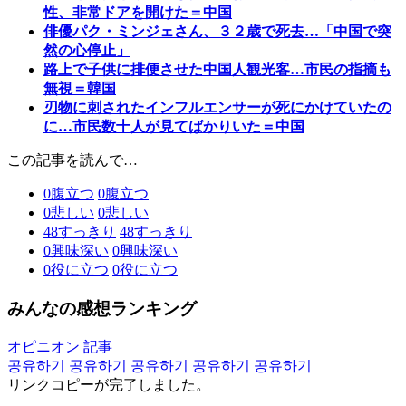
性、非常ドアを開けた＝中国
俳優パク・ミンジェさん、３２歳で死去…「中国で突
然の心停止」
路上で子供に排便させた中国人観光客…市民の指摘も
無視＝韓国
刃物に刺されたインフルエンサーが死にかけていたの
に…市民数十人が見てばかりいた＝中国
この記事を読んで…
0
腹立つ
0
腹立つ
0
悲しい
0
悲しい
48
すっきり
48
すっきり
0
興味深い
0
興味深い
0
役に立つ
0
役に立つ
みんなの感想ランキング
オピニオン 記事
공유하기
공유하기
공유하기
공유하기
공유하기
リンクコピーが完了しました。