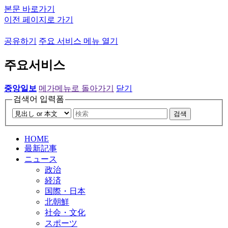
본문 바로가기
이전 페이지로 가기
공유하기
주요 서비스 메뉴 열기
주요서비스
중앙일보
메가메뉴로 돌아가기
닫기
검색어 입력폼
검색
HOME
最新記事
ニュース
政治
経済
国際・日本
北朝鮮
社会・文化
スポーツ