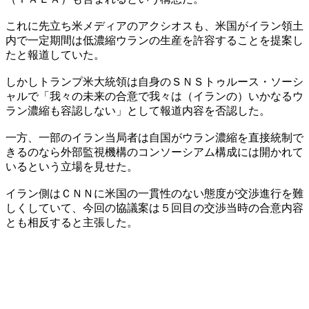
これに先立ち米メディアのアクシオスも、米国がイラン領土
内で一定期間は低濃縮ウランの生産を許容することを提案し
たと報道していた。
しかしトランプ米大統領は自身のＳＮＳトゥルース・ソーシ
ャルで「我々の未来の合意で我々は（イランの）いかなるウ
ラン濃縮も容認しない」として報道内容を否認した。
一方、一部のイラン当局者は自国がウラン濃縮を直接統制で
きるのなら外部監視機構のコンソーシアム構成には開かれて
いるという立場を見せた。
イラン側はＣＮＮに米国の一貫性のない態度が交渉進行を難
しくしていて、今回の協議案は５回目の交渉当時の合意内容
とも相反すると主張した。