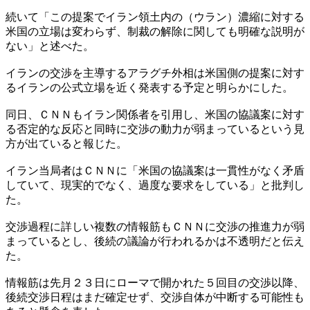
続いて「この提案でイラン領土内の（ウラン）濃縮に対する
米国の立場は変わらず、制裁の解除に関しても明確な説明が
ない」と述べた。
イランの交渉を主導するアラグチ外相は米国側の提案に対す
るイランの公式立場を近く発表する予定と明らかにした。
同日、ＣＮＮもイラン関係者を引用し、米国の協議案に対す
る否定的な反応と同時に交渉の動力が弱まっているという見
方が出ていると報じた。
イラン当局者はＣＮＮに「米国の協議案は一貫性がなく矛盾
していて、現実的でなく、過度な要求をしている」と批判し
た。
交渉過程に詳しい複数の情報筋もＣＮＮに交渉の推進力が弱
まっているとし、後続の議論が行われるかは不透明だと伝え
た。
情報筋は先月２３日にローマで開かれた５回目の交渉以降、
後続交渉日程はまだ確定せず、交渉自体が中断する可能性も