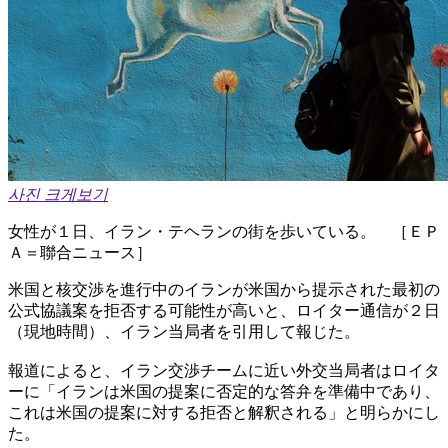
사진 크게보기
女性が１日、イラン・テヘランの街を歩いている。 ［ＥＰ
Ａ＝聯合ニュース］
米国と核交渉を進行中のイランが米国から提示された最初の
公式協議案を拒否する可能性が高いと、ロイター通信が２日
（現地時間）、イラン当局者を引用して報じた。
報道によると、イラン交渉チームに近い外交当局者はロイタ
ーに「イランは米国の提案に否定的な答弁を準備中であり、
これは米国の提案に対する拒否と解釈される」と明らかにし
た。