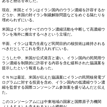
あると懸念を表した。
現在、米国とイランはイラン国内のウラン濃縮を許容するか
どうか、米国の対イラン制裁解除問題などをめぐる隔たりを
埋められずにいる。
米国はイランがすべてのウラン濃縮活動を中断して高濃縮ウ
ランを海外に搬出するべきという立場だ。
半面、イランは電力生産など民間目的の核技術は維持される
べきだとしてこれを受け入れずにいる。
こうした中、米国が公式発言と違い、イラン国内の民間用ウ
ラン濃縮を制限的に許容する内容を含む緩和された協議案を
提示したという報道もあった。
ＣＮＮは最近、米国が伝えた協議案にイランの民間核発電プ
ログラムに対する投資を含め、イラン国内の低濃縮ウラン濃
縮を監督する国際コンソーシアム参加案を盛り込んだと伝え
た。
このコンソーシアムには中東地域の国家と国際原子力機関
（ＩＡＥＡ）も含まれるという構想だ。