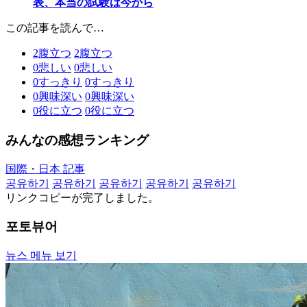
表、本当の試験は今から
この記事を読んで…
2
腹立つ
2
腹立つ
0
悲しい
0
悲しい
0
すっきり
0
すっきり
0
興味深い
0
興味深い
0
役に立つ
0
役に立つ
みんなの感想ランキング
国際・日本 記事
공유하기
공유하기
공유하기
공유하기
공유하기
リンクコピーが完了しました。
포토뷰어
뉴스 메뉴 보기