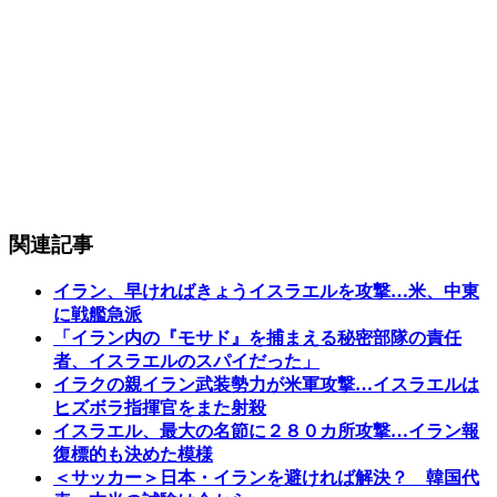
関連記事
イラン、早ければきょうイスラエルを攻撃…米、中東
に戦艦急派
「イラン内の『モサド』を捕まえる秘密部隊の責任
者、イスラエルのスパイだった」
イラクの親イラン武装勢力が米軍攻撃…イスラエルは
ヒズボラ指揮官をまた射殺
イスラエル、最大の名節に２８０カ所攻撃…イラン報
復標的も決めた模様
＜サッカー＞日本・イランを避ければ解決？ 韓国代