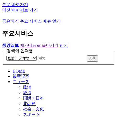
본문 바로가기
이전 페이지로 가기
공유하기
주요 서비스 메뉴 열기
주요서비스
중앙일보
메가메뉴로 돌아가기
닫기
검색어 입력폼
검색
HOME
最新記事
ニュース
政治
経済
国際・日本
北朝鮮
社会・文化
スポーツ