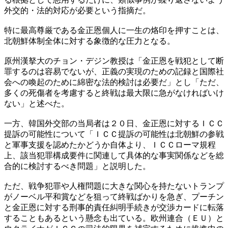
外交的・法的対応が必要という指摘だ。
特に最高尊厳である金正恩個人に一生の烙印を押すことは、
北朝鮮体制全体に対する象徴的な圧力となる。
原州漢拏大のチョン・デジン教授は「金正恩を戦犯として断
罪するのは容易でないが、正義の実現のための記録と国際社
会への喚起のために綿密な法的検討は必要だ」とし「ただ、
多くの死傷者を考慮すると終戦は最大限に急がなければいけ
ない」と述べた。
一方、韓国外交部の当局者は２０日、金正恩に対するＩＣＣ
提訴の可能性について「ＩＣＣ提訴の可能性は北朝鮮の参戦
と軍事支援を認めたかどうか自体より、ＩＣＣローマ規程
上、該当犯罪構成要件に関連して具体的な事実関係などを総
合的に検討するべき問題」と説明した。
ただ、戦争犯罪や人権問題に大きな関心を持たないトランプ
がノーベル平和賞などを狙って終戦ばかりを急ぎ、プーチン
と金正恩に対する刑事的責任糾明手続きが交渉カードに転落
することもあるという懸念も出ている。欧州連合（ＥＵ）と