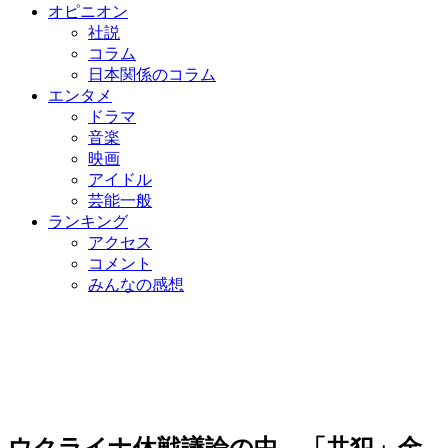
オピニオン
社説
コラム
日本関係のコラム
エンタメ
ドラマ
音楽
映画
アイドル
芸能一般
ランキング
アクセス
コメント
みんなの感想
ウクライナ休戦議論の中…「共犯」金