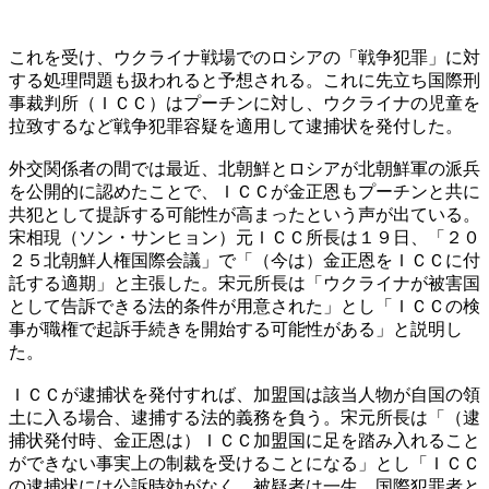
これを受け、ウクライナ戦場でのロシアの「戦争犯罪」に対
する処理問題も扱われると予想される。これに先立ち国際刑
事裁判所（ＩＣＣ）はプーチンに対し、ウクライナの児童を
拉致するなど戦争犯罪容疑を適用して逮捕状を発付した。
外交関係者の間では最近、北朝鮮とロシアが北朝鮮軍の派兵
を公開的に認めたことで、ＩＣＣが金正恩もプーチンと共に
共犯として提訴する可能性が高まったという声が出ている。
宋相現（ソン・サンヒョン）元ＩＣＣ所長は１９日、「２０
２５北朝鮮人権国際会議」で「（今は）金正恩をＩＣＣに付
託する適期」と主張した。宋元所長は「ウクライナが被害国
として告訴できる法的条件が用意された」とし「ＩＣＣの検
事が職権で起訴手続きを開始する可能性がある」と説明し
た。
ＩＣＣが逮捕状を発付すれば、加盟国は該当人物が自国の領
土に入る場合、逮捕する法的義務を負う。宋元所長は「（逮
捕状発付時、金正恩は）ＩＣＣ加盟国に足を踏み入れること
ができない事実上の制裁を受けることになる」とし「ＩＣＣ
の逮捕状には公訴時効がなく、被疑者は一生、国際犯罪者と