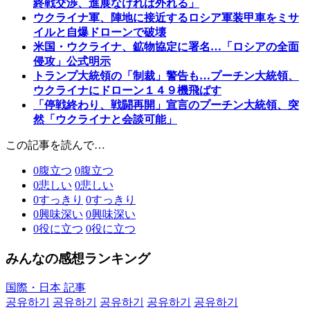
終戦交渉、進展なければ外れる」
ウクライナ軍、陣地に接近するロシア軍装甲車をミサ
イルと自爆ドローンで破壊
米国・ウクライナ、鉱物協定に署名…「ロシアの全面
侵攻」公式明示
トランプ大統領の「制裁」警告も…プーチン大統領、
ウクライナにドローン１４９機飛ばす
「停戦終わり、戦闘再開」宣言のプーチン大統領、突
然「ウクライナと会談可能」
この記事を読んで…
0
腹立つ
0
腹立つ
0
悲しい
0
悲しい
0
すっきり
0
すっきり
0
興味深い
0
興味深い
0
役に立つ
0
役に立つ
みんなの感想ランキング
国際・日本 記事
공유하기
공유하기
공유하기
공유하기
공유하기