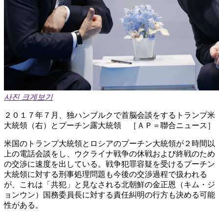
사진 크게보기
２０１７年７月、独ハンブルクで首脳会談をするトランプ米
大統領（右）とプーチン露大統領 ［ＡＰ＝聯合ニュース］
米国のトランプ大統領とロシアのプーチン大統領が２時間以
上の電話会談をし、ウクライナ戦争の休戦および終戦のため
の交渉に速度を出している。戦争犯罪容疑を受けるプーチン
大統領に対する刑事処理問題も今後の交渉過程で扱われる
が、これは「共犯」と見なされる北朝鮮の金正恩（キム・ジ
ョンウン）国務委員長に対する責任糾明の行方も決める可能
性がある。