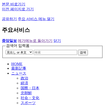
본문 바로가기
이전 페이지로 가기
공유하기
주요 서비스 메뉴 열기
주요서비스
중앙일보
메가메뉴로 돌아가기
닫기
검색어 입력폼
검색
HOME
最新記事
ニュース
政治
経済
国際・日本
北朝鮮
社会・文化
スポーツ