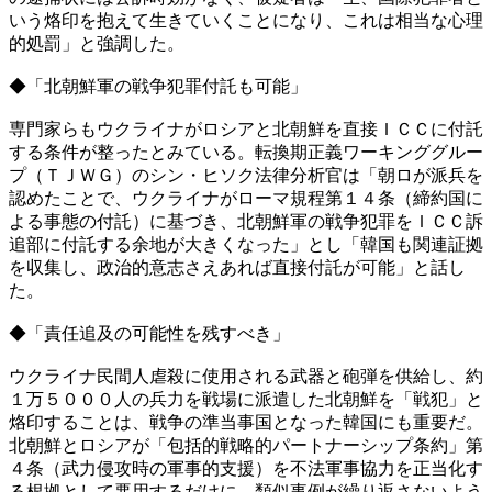
いう烙印を抱えて生きていくことになり、これは相当な心理
的処罰」と強調した。
◆「北朝鮮軍の戦争犯罪付託も可能」
専門家らもウクライナがロシアと北朝鮮を直接ＩＣＣに付託
する条件が整ったとみている。転換期正義ワーキンググルー
プ（ＴＪＷＧ）のシン・ヒソク法律分析官は「朝ロが派兵を
認めたことで、ウクライナがローマ規程第１４条（締約国に
よる事態の付託）に基づき、北朝鮮軍の戦争犯罪をＩＣＣ訴
追部に付託する余地が大きくなった」とし「韓国も関連証拠
を収集し、政治的意志さえあれば直接付託が可能」と話し
た。
◆「責任追及の可能性を残すべき」
ウクライナ民間人虐殺に使用される武器と砲弾を供給し、約
１万５０００人の兵力を戦場に派遣した北朝鮮を「戦犯」と
烙印することは、戦争の準当事国となった韓国にも重要だ。
北朝鮮とロシアが「包括的戦略的パートナーシップ条約」第
４条（武力侵攻時の軍事的支援）を不法軍事協力を正当化す
る根拠として悪用するだけに、類似事例が繰り返さないよう