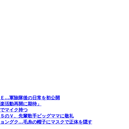
Ｅ…軍除隊後の日常を初公開
楽活動再開に期待」
でマイク持つ
ＳのＶ、先輩歌手ビッグママに敬礼
ョングク…毛糸の帽子にマスクで正体を隠す