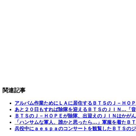
関連記事
アルバム作業ためにＬＡに居住するＢＴＳのＪ－ＨＯＰ
あと２０日もすれば除隊を迎えるＢＴＳのＪＩＮ…「音
ＢＴＳのＪ－ＨＯＰＥが除隊、出迎えのＪＩＮはかがん
「ハンサムな軍人、誰かと思ったら…」軍服を着たＢＴ
兵役中にａｅｓｐａのコンサートを観覧したＢＴＳのジ