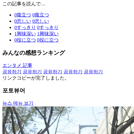
この記事を読んで…
0
腹立つ
0
腹立つ
0
悲しい
0
悲しい
0
すっきり
0
すっきり
1
興味深い
1
興味深い
0
役に立つ
0
役に立つ
みんなの感想ランキング
エンタメ 記事
공유하기
공유하기
공유하기
공유하기
공유하기
リンクコピーが完了しました。
포토뷰어
뉴스 메뉴 보기