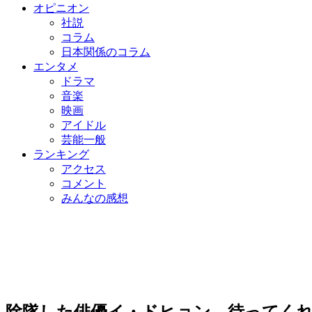
オピニオン
社説
コラム
日本関係のコラム
エンタメ
ドラマ
音楽
映画
アイドル
芸能一般
ランキング
アクセス
コメント
みんなの感想
除隊した俳優イ・ドヒョン、待ってく