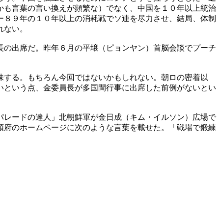
かも言葉の言い換えが頻繁な）でなく、中国を１０年以上統治
ー８９年の１０年以上の消耗戦でソ連を尽力させ、結局、体制
れない。
長の出席だ。昨年６月の平壌（ピョンヤン）首脳会談でプーチ
。
味する。もちろん今回ではないかもしれない。朝ロの密着以
いという点、金委員長が多国間行事に出席した前例がないとい
パレードの達人」北朝鮮軍が金日成（キム・イルソン）広場で
領府のホームページに次のような言葉を載せた。「戦場で鍛練