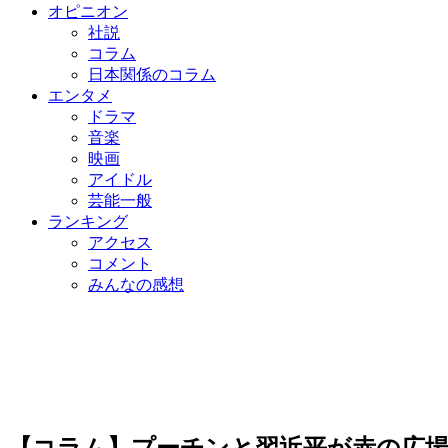
オピニオン
社説
コラム
日本関係のコラム
エンタメ
ドラマ
音楽
映画
アイドル
芸能一般
ランキング
アクセス
コメント
みんなの感想
【コラム】プーチンと習近平が赤の広