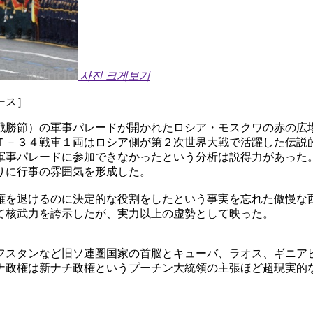
사진 크게보기
ース］
戦勝節）の軍事パレードが開かれたロシア・モスクワの赤の広
Ｔ－３４戦車１両はロシア側が第２次世界大戦で活躍した伝説
軍事パレードに参加できなかったという分析は説得力があった
りに行事の雰囲気を形成した。
権を退けるのに決定的な役割をしたという事実を忘れた傲慢な
て核武力を誇示したが、実力以上の虚勢として映った。
フスタンなど旧ソ連圏国家の首脳とキューバ、ラオス、ギニア
ナ政権は新ナチ政権というプーチン大統領の主張ほど超現実的