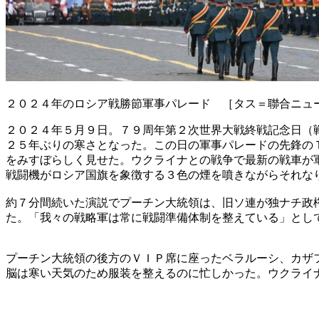
２０２４年のロシア戦勝節軍事パレード ［タス＝聯合ニュ
２０２４年５月９日。７９周年第２次世界大戦終戦記念日（
２５年ぶりの寒さとなった。この日の軍事パレードの先鋒の
をみすぼらしく見せた。ウクライナとの戦争で最新の戦車が
戦闘機がロシア国旗を象徴する３色の煙を噴きながらそれな
約７分間続いた演説でプーチン大統領は、旧ソ連が独ナチ政
た。「我々の戦略軍は常に戦闘準備体制を整えている」とし
プーチン大統領の後方のＶＩＰ席に座ったベラルーシ、カザ
脳は寒い天気のため服装を整えるのに忙しかった。ウクライ