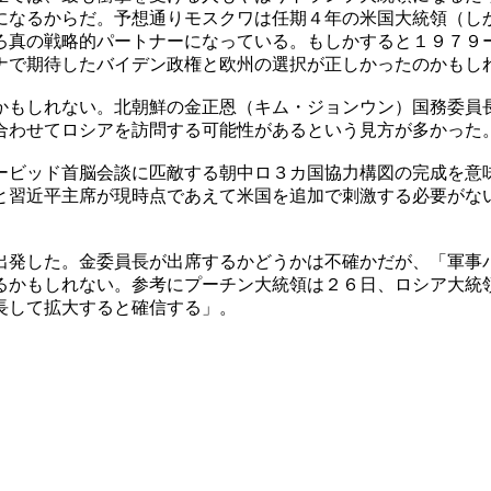
になるからだ。予想通りモスクワは任期４年の米国大統領（し
ろ真の戦略的パートナーになっている。もしかすると１９７９
ナで期待したバイデン政権と欧州の選択が正しかったのかもし
かもしれない。北朝鮮の金正恩（キム・ジョンウン）国務委員
合わせてロシアを訪問する可能性があるという見方が多かった
ービッド首脳会談に匹敵する朝中ロ３カ国協力構図の完成を意
と習近平主席が現時点であえて米国を追加で刺激する必要がな
出発した。金委員長が出席するかどうかは不確かだが、「軍事
るかもしれない。参考にプーチン大統領は２６日、ロシア大統
長して拡大すると確信する」。