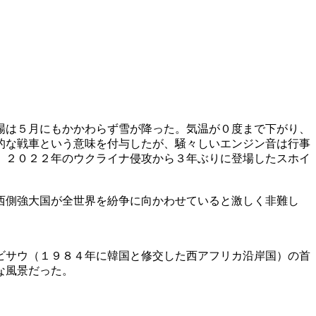
場は５月にもかかわらず雪が降った。気温が０度まで下がり、
的な戦車という意味を付与したが、騒々しいエンジン音は行事
。２０２２年のウクライナ侵攻から３年ぶりに登場したスホイ
西側強大国が全世界を紛争に向かわせていると激しく非難し
ビサウ（１９８４年に韓国と修交した西アフリカ沿岸国）の首
な風景だった。