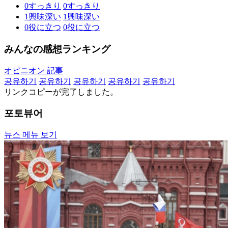
0
すっきり
0
すっきり
1
興味深い
1
興味深い
0
役に立つ
0
役に立つ
みんなの感想ランキング
オピニオン 記事
공유하기
공유하기
공유하기
공유하기
공유하기
リンクコピーが完了しました。
포토뷰어
뉴스 메뉴 보기