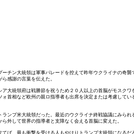
プーチン大統領は軍事パレードを控えて昨年ウクライナの奇襲
がら感謝の言葉を伝えた。
シア大統領府は戦勝節を祝うため２０人以上の首脳がモスクワ
ツォ首相など欧州の親ロ指導者も出席を決定または考慮してい
トランプ米大統領だった。最近のウクライナ終戦協議にみられ
から外して世界の指導者と支障なく会える首脳に変えた。
立てば、最も衝撃を受ける人もやはりトランプ大統領になるだ