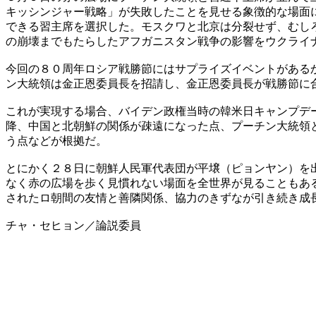
キッシンジャー戦略」が失敗したことを見せる象徴的な場面
できる習主席を選択した。モスクワと北京は分裂せず、むし
の崩壊までもたらしたアフガニスタン戦争の影響をウクライ
今回の８０周年ロシア戦勝節にはサプライズイベントがある
ン大統領は金正恩委員長を招請し、金正恩委員長が戦勝節に
これが実現する場合、バイデン政権当時の韓米日キャンプデ
降、中国と北朝鮮の関係が疎遠になった点、プーチン大統領
う点などが根拠だ。
とにかく２８日に朝鮮人民軍代表団が平壌（ピョンヤン）を
なく赤の広場を歩く見慣れない場面を全世界が見ることもあ
されたロ朝間の友情と善隣関係、協力のきずなが引き続き成
チャ・セヒョン／論説委員