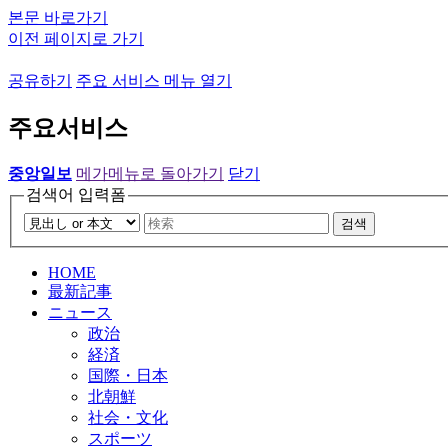
본문 바로가기
이전 페이지로 가기
공유하기
주요 서비스 메뉴 열기
주요서비스
중앙일보
메가메뉴로 돌아가기
닫기
검색어 입력폼
검색
HOME
最新記事
ニュース
政治
経済
国際・日本
北朝鮮
社会・文化
スポーツ