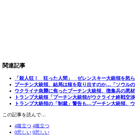
関連記事
「殺人狂！ 狂った人間」 ゼレンスキー大統領を怒ら
プーチン大統領、結局は核を取り出すのか…「ソウルの
ウクライナ急襲に焦ったプーチン大統領、徴集兵の悪材
トランプ大統領「プーチン大統領がウクライナ終戦交渉
トランプ大統領の「制裁」警告も…プーチン大統領、ウ
この記事を読んで…
4
腹立つ
4
腹立つ
0
悲しい
0
悲しい