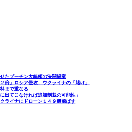
せたプーチン大統領の決闘提案
２倍」ロシア侵攻、ウクライナの「賭け」
料まで重なる
に出てこなければ追加制裁の可能性」
クライナにドローン１４９機飛ばす