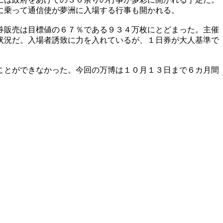
に乗って通信使が夢洲に入場する行事も開かれる。
券販売は目標値の６７％である９３４万枚にとどまった。主催
状況だ。入場者誘致に力を入れているが、１日券が大人基準で
ことができなかった。今回の万博は１０月１３日まで６カ月間