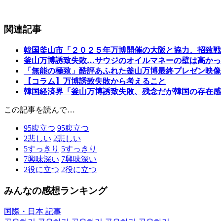
関連記事
韓国釜山市「２０２５年万博開催の大阪と協力、招致戦
釜山万博誘致失敗…サウジのオイルマネーの壁は高かっ
「無能の極致」酷評あふれた釜山万博最終プレゼン映像
【コラム】万博誘致失敗から考えること
韓国経済界「釜山万博誘致失敗、残念だが韓国の存在感
この記事を読んで…
95
腹立つ
95
腹立つ
2
悲しい
2
悲しい
5
すっきり
5
すっきり
7
興味深い
7
興味深い
2
役に立つ
2
役に立つ
みんなの感想ランキング
国際・日本 記事