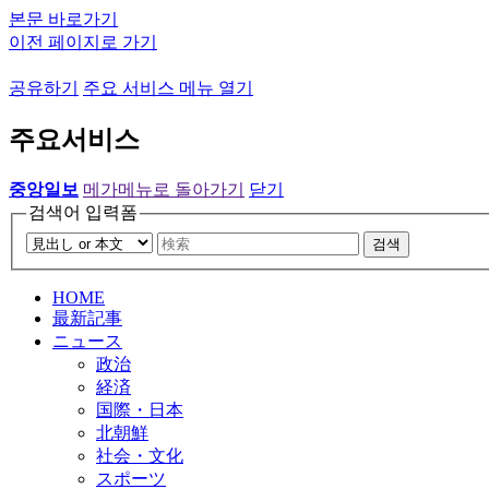
본문 바로가기
이전 페이지로 가기
공유하기
주요 서비스 메뉴 열기
주요서비스
중앙일보
메가메뉴로 돌아가기
닫기
검색어 입력폼
검색
HOME
最新記事
ニュース
政治
経済
国際・日本
北朝鮮
社会・文化
スポーツ