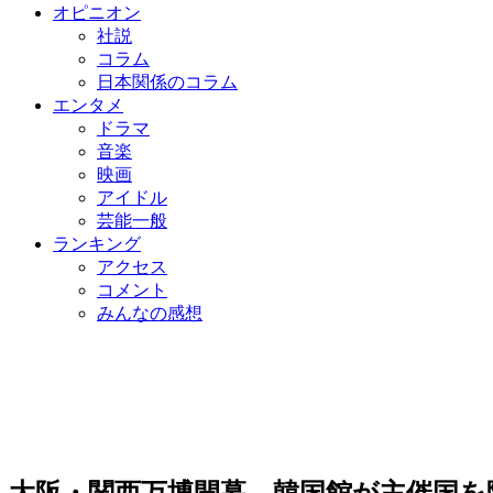
オピニオン
社説
コラム
日本関係のコラム
エンタメ
ドラマ
音楽
映画
アイドル
芸能一般
ランキング
アクセス
コメント
みんなの感想
大阪・関西万博開幕、韓国館が主催国を