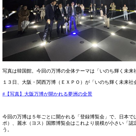
写真は韓国館。今回の万博の全体テーマは「いのち輝く未来
１３日、大阪・関西万博（ＥＸＰＯ）が「いのち輝く未来社
#【写真】大阪万博が開かれる夢洲の全景
今回の万博は５年ごとに開かれる「登録博覧会」で、日本で
ポ）、麗水（ヨス）国際博覧会はこれより規模が小さい「認
う。