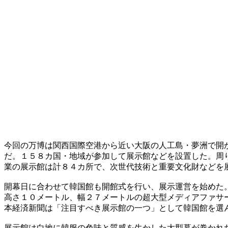
今回の万博は関西国際空港から近い大阪の人工島・夢洲で開
だ。１５８カ国・地域が参加して展示館などを設置した。周
業の展示館は計８４カ所で、次世代技術と重要文化財などを
開幕日に合わせて韓国館も開館式を行い、展示運営を始めた
高さ１０メートル、幅２７メートルの超大型メディアファサ
本経済新聞は「注目すべき展示館の一つ」として韓国館を選
展示館は白地に韓服の色味と質感を生かした大型幕が巻かれ