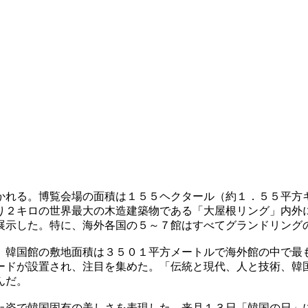
かれる。博覧会場の面積は１５５ヘクタール（約１．５５平方
り２キロの世界最大の木造建築物である「大屋根リング」内外
展示した。特に、海外各国の５～７館はすべてグランドリング
。韓国館の敷地面積は３５０１平方メートルで海外館の中で最
ードが設置され、注目を集めた。「伝統と現代、人と技術、韓
んだ。
た姿で韓国固有の美しさを表現した。来月１３日「韓国の日」