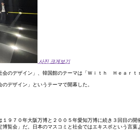
사진 크게보기
社会のデザイン」、韓国館のテーマは「Ｗｉｔｈ Ｈｅａｒｔ
会のデザイン」というテーマで開幕した。
は１９７０年大阪万博と２００５年愛知万博に続き３回目の開
定博覧会」だ。日本のマスコミと社会ではエキスポという言葉