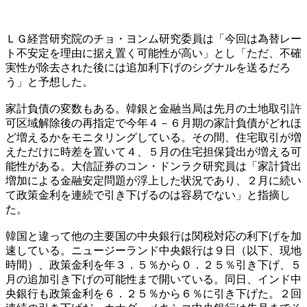
ＬＧ経営研究院のチョ・ヨンム研究委員は「今回は為替レー
ト不安定を理由に据え置く可能性が高い」とし「ただ、不確
実性が除去された後には追加利下げのシグナルを送るだろ
う」と予想した。
家計負債の変数もある。韓銀と金融当局は先月の土地取引許
可区域解除後の再指定で今年４－６月期の家計負債がどれほ
ど増えるかをモニタリングしている。その間、住宅取引が増
えただけに時差を置いて４、５月の住宅担保貸出が増える可
能性がある。大信証券のコン・ドンラク研究員は「家計貸出
増加による金融安定問題が浮上した状況であり、２月に続い
て政策金利を連続で引き下げるのは容易でない」と指摘し
た。
韓国と違って他の主要国の中央銀行は関税対応の利下げを加
速している。ニュージーランド中央銀行は９日（以下、現地
時間）、政策金利を年３．５％から０．２５％引き下げ、５
月の追加引き下げの可能性まで開いている。同日、インド中
央銀行も政策金利を６．２５％から６％に引き下げた。２回