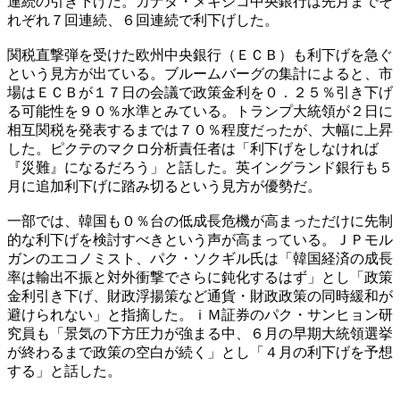
連続の引き下げだ。カナダ・メキシコ中央銀行は先月までそ
れぞれ７回連続、６回連続で利下げした。
関税直撃弾を受けた欧州中央銀行（ＥＣＢ）も利下げを急ぐ
という見方が出ている。ブルームバーグの集計によると、市
場はＥＣＢが１７日の会議で政策金利を０．２５％引き下げ
る可能性を９０％水準とみている。トランプ大統領が２日に
相互関税を発表するまでは７０％程度だったが、大幅に上昇
した。ピクテのマクロ分析責任者は「利下げをしなければ
『災難』になるだろう」と話した。英イングランド銀行も５
月に追加利下げに踏み切るという見方が優勢だ。
一部では、韓国も０％台の低成長危機が高まっただけに先制
的な利下げを検討すべきという声が高まっている。ＪＰモル
ガンのエコノミスト、パク・ソクギル氏は「韓国経済の成長
率は輸出不振と対外衝撃でさらに鈍化するはず」とし「政策
金利引き下げ、財政浮揚策など通貨・財政政策の同時緩和が
避けられない」と指摘した。ｉＭ証券のパク・サンヒョン研
究員も「景気の下方圧力が強まる中、６月の早期大統領選挙
が終わるまで政策の空白が続く」とし「４月の利下げを予想
する」と話した。