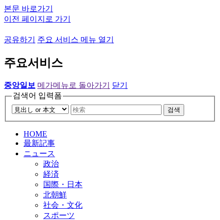
본문 바로가기
이전 페이지로 가기
공유하기
주요 서비스 메뉴 열기
주요서비스
중앙일보
메가메뉴로 돌아가기
닫기
검색어 입력폼
검색
HOME
最新記事
ニュース
政治
経済
国際・日本
北朝鮮
社会・文化
スポーツ