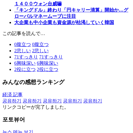
１４００ウォン台威嚇
「キングドル」終わり「円キャリー清算」開始か…グ
ローバルマネームーブに注目
大企業も中小企業も資金源が枯渇していく韓国
この記事を読んで…
0
腹立つ
0
腹立つ
2
悲しい
2
悲しい
71
すっきり
71
すっきり
6
興味深い
6
興味深い
2
役に立つ
2
役に立つ
みんなの感想ランキング
経済 記事
공유하기
공유하기
공유하기
공유하기
공유하기
リンクコピーが完了しました。
포토뷰어
뉴스 메뉴 보기