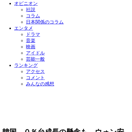
オピニオン
社説
コラム
日本関係のコラム
エンタメ
ドラマ
音楽
映画
アイドル
芸能一般
ランキング
アクセス
コメント
みんなの感想
韓国、０％台成長の懸念も…ウォン安