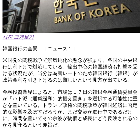
사진 크게보기
韓国銀行の全景 ［ニュース１］
米国発の関税戦争で景気鈍化の懸念が強まり、各国の中央銀
行は利下げで対応している。輸出中心の韓国経済も打撃を受
ける状況だが、当分は為替レートのため韓国銀行（韓銀）が
政策金利を引き下げるのは難しいという見方が出ている。
金融投資業界によると、市場は１７日の韓銀金融通貨委員会
が「ハト派（通貨緩和）的据え置き」を選択する可能性に重
きを置いている。トランプ政権の関税政策が韓国経済に否定
的な影響を及ぼすだろうが、まだ交渉が進行中であるだけ
に、時間を置いてその余波が物価と成長にどう反映されるの
かを見守るという趣旨だ。