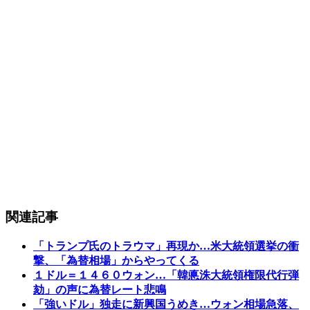
関連記事
「トランプ氏のトラウマ」再現か…米大統領選挙の衝
撃、「為替相場」からやってくる
１ドル＝１４６０ウォン…「韓悳洙大統領権限代行弾
劾」の声に為替レート悲鳴
「強いドル」独走に新興国うめき…ウォン相場急落、