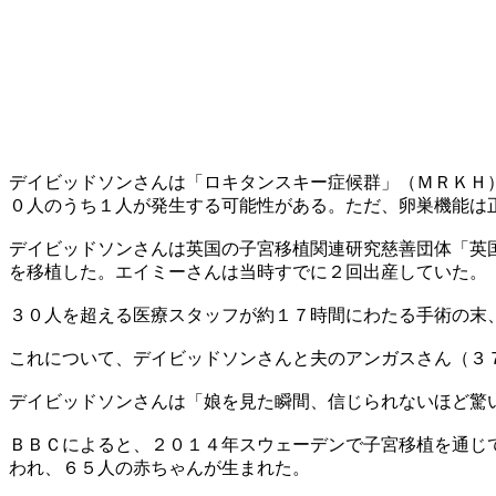
デイビッドソンさんは「ロキタンスキー症候群」（ＭＲＫＨ
０人のうち１人が発生する可能性がある。ただ、卵巣機能は
デイビッドソンさんは英国の子宮移植関連研究慈善団体「英
を移植した。エイミーさんは当時すでに２回出産していた。
​３０人を超える医療スタッフが約１７時間にわたる手術の
​これについて、デイビッドソンさんと夫のアンガスさん（
​デイビッドソンさんは「娘を見た瞬間、信じられないほど驚
​ＢＢＣによると、２０１４年スウェーデンで子宮移植を通
われ、６５人の赤ちゃんが生まれた。