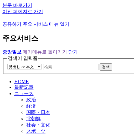
본문 바로가기
이전 페이지로 가기
공유하기
주요 서비스 메뉴 열기
주요서비스
중앙일보
메가메뉴로 돌아가기
닫기
검색어 입력폼
검색
HOME
最新記事
ニュース
政治
経済
国際・日本
北朝鮮
社会・文化
スポーツ