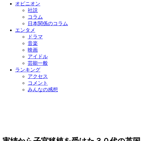
オピニオン
社説
コラム
日本関係のコラム
エンタメ
ドラマ
音楽
映画
アイドル
芸能一般
ランキング
アクセス
コメント
みんなの感想
実姉から子宮移植を受けた３０代の英国