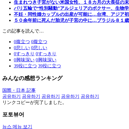
生まれつき子宮がない米国女性、１８カ月の大長征の末
パリ五輪で“性別騒動”アルジェリアのボクサー、生物
不妊・同性婚カップルの出産が可能に…台湾、アジア初
５０余年前に死んだ胎児が子宮の中に…ブラジル８１歳
この記事を読んで…
0
腹立つ
0
腹立つ
0
悲しい
0
悲しい
0
すっきり
0
すっきり
0
興味深い
0
興味深い
39
役に立つ
39
役に立つ
みんなの感想ランキング
国際・日本 記事
공유하기
공유하기
공유하기
공유하기
공유하기
リンクコピーが完了しました。
포토뷰어
뉴스 메뉴 보기