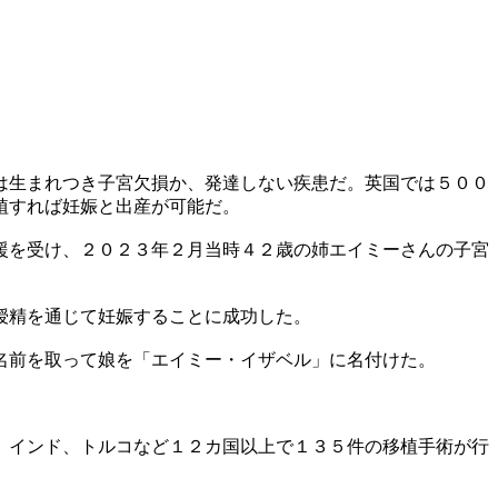
は生まれつき子宮欠損か、発達しない疾患だ。英国では５００
植すれば妊娠と出産が可能だ。
援を受け、２０２３年２月当時４２歳の姉エイミーさんの子宮
授精を通じて妊娠することに成功した。
名前を取って娘を「エイミー・イザベル」に名付けた。
、インド、トルコなど１２カ国以上で１３５件の移植手術が行