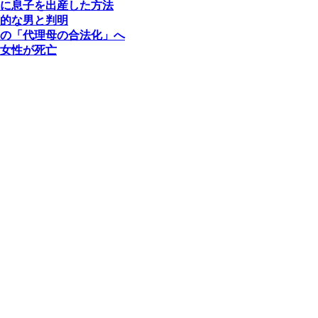
に息子を出産した方法
学的な男と判明
の「代理母の合法化」へ
女性が死亡