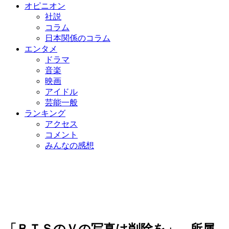
オピニオン
社説
コラム
日本関係のコラム
エンタメ
ドラマ
音楽
映画
アイドル
芸能一般
ランキング
アクセス
コメント
みんなの感想
「ＢＴＳのＶの写真は削除を」…所属