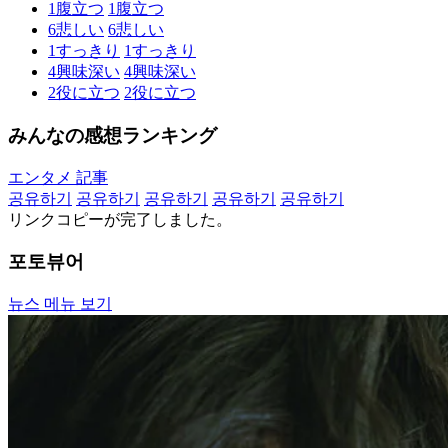
1
腹立つ
1
腹立つ
6
悲しい
6
悲しい
1
すっきり
1
すっきり
4
興味深い
4
興味深い
2
役に立つ
2
役に立つ
みんなの感想ランキング
エンタメ 記事
공유하기
공유하기
공유하기
공유하기
공유하기
リンクコピーが完了しました。
포토뷰어
뉴스 메뉴 보기