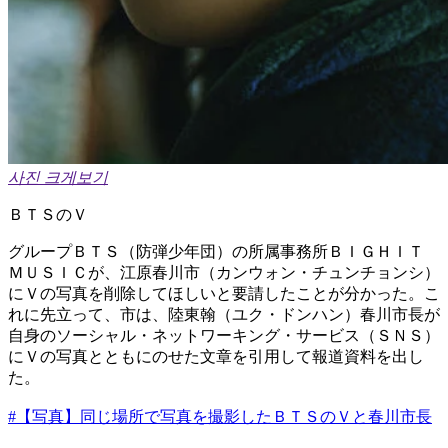
사진 크게보기
ＢＴＳのＶ
グループＢＴＳ（防弾少年団）の所属事務所ＢＩＧＨＩＴ
ＭＵＳＩＣが、江原春川市（カンウォン・チュンチョンシ）
にＶの写真を削除してほしいと要請したことが分かった。こ
れに先立って、市は、陸東翰（ユク・ドンハン）春川市長が
自身のソーシャル・ネットワーキング・サービス（ＳＮＳ）
にＶの写真とともにのせた文章を引用して報道資料を出し
た。
#【写真】同じ場所で写真を撮影したＢＴＳのＶと春川市長