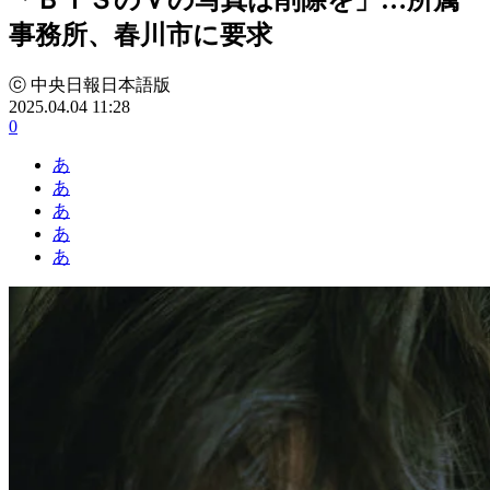
事務所、春川市に要求
ⓒ 中央日報日本語版
2025.04.04 11:28
0
あ
あ
あ
あ
あ