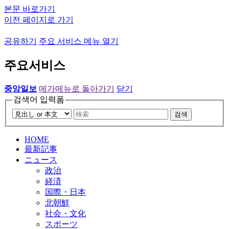
본문 바로가기
이전 페이지로 가기
공유하기
주요 서비스 메뉴 열기
주요서비스
중앙일보
메가메뉴로 돌아가기
닫기
검색어 입력폼
검색
HOME
最新記事
ニュース
政治
経済
国際・日本
北朝鮮
社会・文化
スポーツ