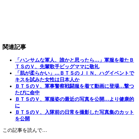
関連記事
「ハンサムな軍人、誰かと思ったら…」軍服を着たＢ
ＴＳのＶ、先輩歌手ビッグママに敬礼
「肌が柔らかい」…ＢＴＳのＪＩＮ、ハグイベントで
キスを試みた女性は日本人か
ＢＴＳのＶ、軍事警察戦闘服を着て動画に登場…撃つ
たびに命中
ＢＴＳのＶ、軍服姿の最近の写真を公開…より健康的
に
ＢＴＳのＶ、入隊前の日常を撮影した写真集のカット
を公開
この記事を読んで…