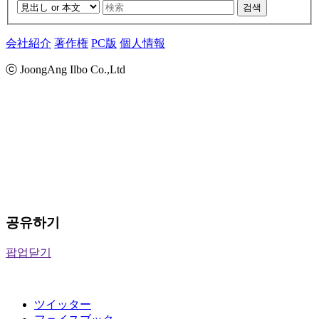
검색
会社紹介
著作権
PC版
個人情報
ⓒ JoongAng Ilbo Co.,Ltd
공유하기
팝업닫기
ツイッター