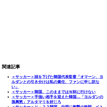
関連記事
＜サッカー＞頭を下げた韓国代表監督「オマーン、ヨ
ルダンとの引き分けは私の責任、ファンに申し訳な
い」
＜サッカー＞韓国、このままではＷ杯に行けない
＜サッカー＞手強い相手を迎えた韓国…「ヨルダンの
孫興慜」アルタマリを封じろ
＜サッカー＞Ｕ－２２韓国、中国に衝撃の敗戦…ベト