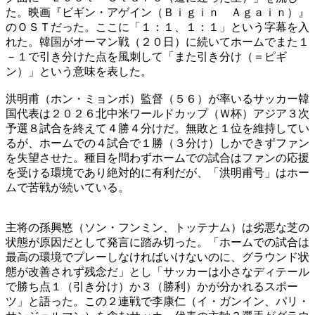
た。映画『ビギン・アゲイン（Ｂｉｇｉｎ Ａｇａｉｎ）』
のＯＳＴだった。ここに「１：１、１：１」という字幕を入
れた。韓国がオーマン戦（２０日）に続いてホームでまた１
－１で引き分けた点を風刺して「また引き分け（＝ピギ
ン）」という意味を表した。
洪明甫（ホン・ミョンボ）監督（５６）が率いるサッカー韓
国代表は２０２６北中米ワールドカップ（Ｗ杯）アジア３次
予選８試合を終えて４勝４分けだ。無敗と１位を維持してい
るが、ホームでの４試合で１勝（３分け）しかできずファン
を失望させた。種目を問わずホームでの試合はファンの応援
を受ける環境であり絶対的に有利だが、「洪明甫号」はホー
ムで苦戦が続いている。
主将の孫興慜（ソン・フンミン、トッテナム）は劣悪な芝の
状態が原因だとして発言に踏み切った。「ホームでの試合は
最高の環境でプレーしなければいけないのに、グラウンド状
態が改善されず残念だ」とし「サッカーは小さなディテール
で勝ち点１（引き分け）か３（勝利）かが分かれるスポー
ツ」と語った。この２連戦で李康仁（イ・ガンイン、パリ・