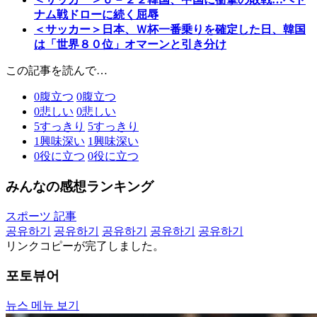
ナム戦ドローに続く屈辱
＜サッカー＞日本、Ｗ杯一番乗りを確定した日、韓国
は「世界８０位」オマーンと引き分け
この記事を読んで…
0
腹立つ
0
腹立つ
0
悲しい
0
悲しい
5
すっきり
5
すっきり
1
興味深い
1
興味深い
0
役に立つ
0
役に立つ
みんなの感想ランキング
スポーツ 記事
공유하기
공유하기
공유하기
공유하기
공유하기
リンクコピーが完了しました。
포토뷰어
뉴스 메뉴 보기