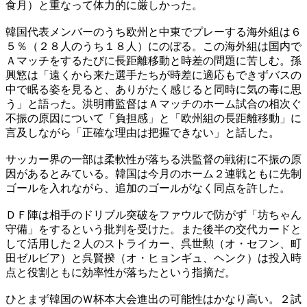
食月）と重なって体力的に厳しかった。
韓国代表メンバーのうち欧州と中東でプレーする海外組は６
５％（２８人のうち１８人）にのぼる。この海外組は国内で
Ａマッチをするたびに長距離移動と時差の問題に苦しむ。孫
興慜は「遠くから来た選手たちが時差に適応もできずバスの
中で眠る姿を見ると、ありがたく感じると同時に気の毒に思
う」と語った。洪明甫監督はＡマッチのホーム試合の相次ぐ
不振の原因について「負担感」と「欧州組の長距離移動」に
言及しながら「正確な理由は把握できない」と話した。
サッカー界の一部は柔軟性が落ちる洪監督の戦術に不振の原
因があるとみている。韓国は今月のホーム２連戦ともに先制
ゴールを入れながら、追加のゴールがなく同点を許した。
ＤＦ陣は相手のドリブル突破をファウルで防がず「坊ちゃん
守備」をするという批判を受けた。また後半の交代カードと
して活用した２人のストライカー、呉世勲（オ・セフン、町
田ゼルビア）と呉賢揆（オ・ヒョンギュ、ヘンク）は投入時
点と役割ともに効率性が落ちたという指摘だ。
ひとまず韓国のＷ杯本大会進出の可能性はかなり高い。２試