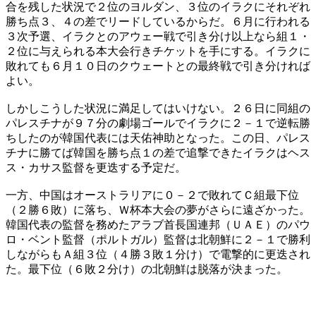
合を残した状況で２位のヨルダン、３位のイラクにそれぞれ
勝ち点３、４の差でリードしているからだ。６月に行われる
３次予選、イラクとのアウェー戦で引き分け以上なら組１・
２位に与えられる本大会行きチケットを手にする。イラクに
敗れても６月１０日のクウェートとの最終戦で引き分ければ
よい。
しかしこうした状況に満足してはいけない。２６日に同組の
パレスチナが９７分の劇場ゴールでイラクに２－１で逆転勝
ちしたのが韓国代表には天佑神助となった。この日、パレス
チナに勝てば韓国を勝ち点１の差で追撃できたイラクはヘス
ス・カサス監督を更迭する予定だ。
一方、中国はオーストラリアに０－２で敗れてＣ組最下位
（２勝６敗）に落ち、Ｗ杯本大会の夢がさらに遠ざかった。
韓国代表の監督を務めたアラブ首長国連邦（ＵＡＥ）のパウ
ロ・ベント監督（ポルトガル）監督は北朝鮮に２－１で勝利
しながらもＡ組３位（４勝３敗１分け）で電撃的に更迭され
た。最下位（６敗２分け）の北朝鮮は脱落が決まった。