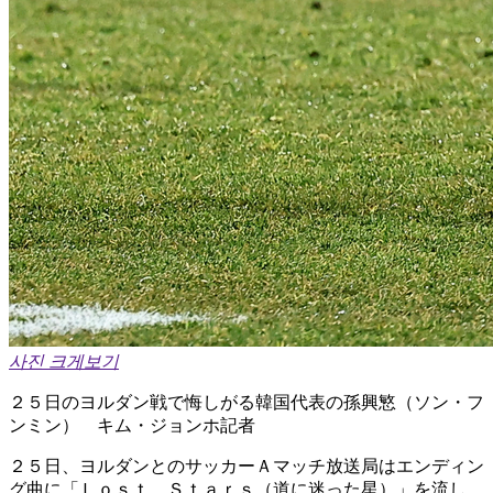
사진 크게보기
２５日のヨルダン戦で悔しがる韓国代表の孫興慜（ソン・フ
ンミン） キム・ジョンホ記者
２５日、ヨルダンとのサッカーＡマッチ放送局はエンディン
グ曲に「Ｌｏｓｔ Ｓｔａｒｓ（道に迷った星）」を流し