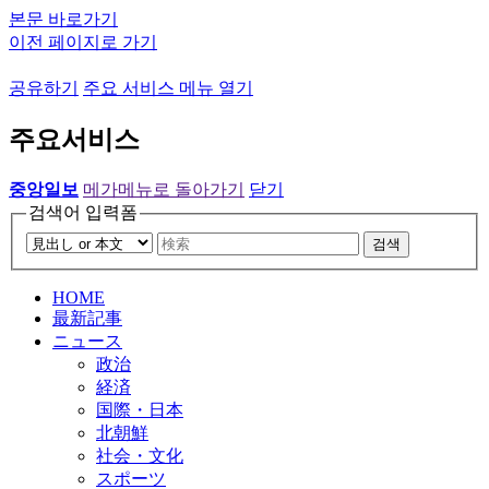
본문 바로가기
이전 페이지로 가기
공유하기
주요 서비스 메뉴 열기
주요서비스
중앙일보
메가메뉴로 돌아가기
닫기
검색어 입력폼
검색
HOME
最新記事
ニュース
政治
経済
国際・日本
北朝鮮
社会・文化
スポーツ