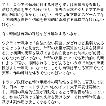
半面、ロシア占領地に対する性急な接近は国際法を毀損し、
信頼の資産を失う危険があり、過去の日本のクリミア半島事
例が教訓になるかもしれない。外交は収支勘定のゲームでな
く国際的な責任と信頼を長期的に蓄積する戦略でなければい
けない。
Ｑ．韓国は自強の課題をどう解決するべきか。
ウクライナ戦争は「自強のない同盟」がどれほど脆弱である
かをはっきりと見せた。外部の支援が実質的な効果を発揮す
るには初期の衝撃を吸収できる内在化された防御力が前提に
ならなければいけない。外部の支援はいつでも政治的な判断
によって縮小、撤回されることがあるという点で自強の重要
性はより一層明白になった。しかし自強は単なる宣言でなく
実際に作動可能な体系でなければいけない。
トランプ政権が在韓米軍縮小の可能性を公開的に言及して以
降、日本・オーストラリア中心のインド太平洋安保再編の
中、韓国の戦略的位置が流動化するとう警告音も強まってい
る。独自核武装は世論の支持を受けるが、それが韓米同盟に
及ぼす副作用は決して小さくない。