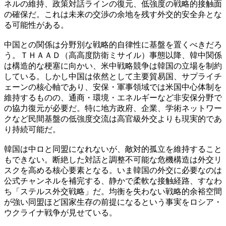
ネルの維持、政策対話ラインの復元、低強度の戦略的接触面
の確保だ。これは未来の交渉の余地を残す外交的安全弁とな
る可能性がある。
中国との関係は分野別な戦略的自律性に基盤を置くべきだろ
う。ＴＨＡＡＤ（高高度防衛ミサイル）事態以降、韓中関係
は構造的な梗塞に向かい、米中戦略競争は韓国の立場を制約
している。しかし中国は依然として主要貿易国、サプライチ
ェーンの核心軸であり、安保・軍事領域では米国中心体制を
維持するものの、通商・環境・エネルギーなど非安保分野で
の協力復元が必要だ。特に地方政府、企業、学術ネットワー
クなど民間基盤の低強度交流は高官級外交よりも現実的であ
り持続可能だ。
韓国は中ロと同盟になれないが、敵対的孤立を維持すること
もできない。断絶した対話と調整不可能な危機構造は外交リ
スクを高める核心要素となる。いま韓国の外交に必要なのは
公式チャンネルを補完する、静かで柔軟な接触経路、すなわ
ち「ステルス外交戦略」だ。均衡を失わない戦略的余裕空間
が強い同盟ほど国家生存の前提になるという事実をロシア・
ウクライナ戦争が見せている。