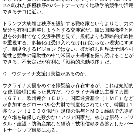
スの取れた多極秩序のパートナーでなく地政学的競争で活用
できるテコに近い。
トランプ大統領は秩序を設計する戦略家というよりも、力の
配分を有利に調整しようとする交渉家だ。彼は国際機構と同
盟を公共財でなく交渉手段と見て、規範よりも戦略的柔軟性
を重視する。多極化は受け入れなければならない現実にすぎ
ず、制度化するビジョンではない。彼が好む世界は予測不可
能性と競争の流動性の中で米国が主導権を握り続けることが
できる、不安定だが有利な「戦術的流動秩序」だ。
Ｑ．ウクライナ支援は実益があるのか。
ウクライナ支援をめぐる懐疑論が存在するが、これは短期的
な費用論理に偏った見方だ。ウクライナ再建は主要７カ国
（Ｇ７）、欧州連合（ＥＵ）、国際通貨基金（ＩＭＦ）など
が参加するグローバル公共財で制度化されていて、韓国は１
兆ウォン（１０００億円）規模の供与とＭＯＵ締結で先導的
な立場を確保した数少ないアジア国家だ。核心は原発・デジ
タル・建設・防衛産業など経済・技術信頼を基盤としたパー
トナーシップ構築にある。