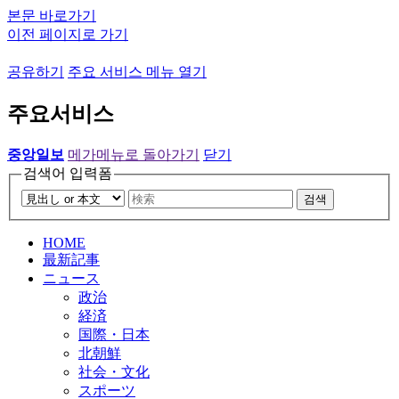
본문 바로가기
이전 페이지로 가기
공유하기
주요 서비스 메뉴 열기
주요서비스
중앙일보
메가메뉴로 돌아가기
닫기
검색어 입력폼
검색
HOME
最新記事
ニュース
政治
経済
国際・日本
北朝鮮
社会・文化
スポーツ