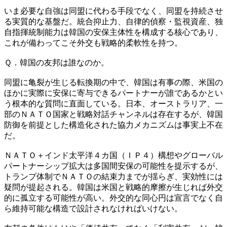
いま必要な自強は同盟に代わる手段でなく、同盟を持続させ
る実質的な基盤だ。統合抑止力、自律的偵察・監視資産、独
自指揮統制能力は韓国の安保主体性を構成する核心であり、
これが備わってこそ外交も戦略的柔軟性を持つ。
Ｑ．韓国の友邦は誰なのか。
同盟に亀裂が生じる転換期の中で、韓国は有事の際、米国の
ほかに実際に安保に寄与できるパートナーが誰であるかとい
う根本的な質問に直面している。日本、オーストラリア、一
部のＮＡＴＯ国家と戦略対話チャンネルは存在するが、韓国
防御を前提とした構造化された協力メカニズムは事実上不在
だ。
ＮＡＴＯ＋インド太平洋４カ国（ＩＰ４）構想やグローバル
パートナーシップ拡大は多国間安保の可能性を提示するが、
トランプ体制でＮＡＴＯの結束力までが揺らぎ、実効性には
疑問が提起される。韓国は米国と戦略的摩擦が生じれば外交
的に孤立する可能性が高い。外交的な同心円は宣言でなく自
ら維持可能な構造で設計されなければいけない。