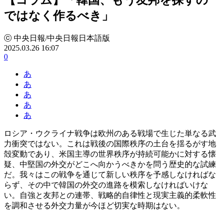
ではなく作るべき」
ⓒ 中央日報/中央日報日本語版
2025.03.26 16:07
0
あ
あ
あ
あ
あ
ロシア・ウクライナ戦争は欧州のある戦場で生じた単なる武
力衝突ではない。これは戦後の国際秩序の土台を揺るがす地
殻変動であり、米国主導の世界秩序が持続可能かに対する懐
疑、中堅国の外交がどこへ向かうべきかを問う歴史的な試練
だ。我々はこの戦争を通じて新しい秩序を予感しなければな
らず、その中で韓国の外交の進路を模索しなければいけな
い。自強と友邦との連帯、戦略的自律性と現実主義的柔軟性
を調和させる外交力量が今ほど切実な時期はない。