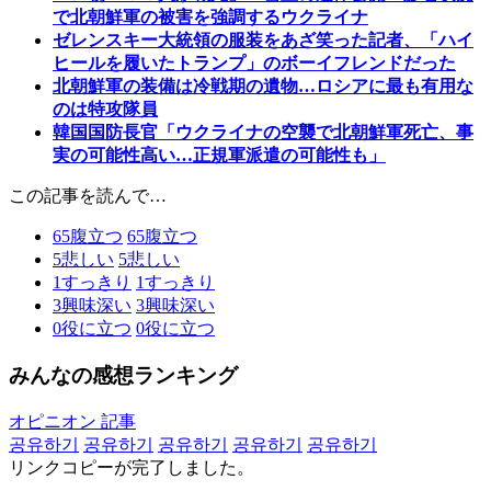
で北朝鮮軍の被害を強調するウクライナ
ゼレンスキー大統領の服装をあざ笑った記者、「ハイ
ヒールを履いたトランプ」のボーイフレンドだった
北朝鮮軍の装備は冷戦期の遺物…ロシアに最も有用な
のは特攻隊員
韓国国防長官「ウクライナの空襲で北朝鮮軍死亡、事
実の可能性高い…正規軍派遣の可能性も」
この記事を読んで…
65
腹立つ
65
腹立つ
5
悲しい
5
悲しい
1
すっきり
1
すっきり
3
興味深い
3
興味深い
0
役に立つ
0
役に立つ
みんなの感想ランキング
オピニオン 記事
공유하기
공유하기
공유하기
공유하기
공유하기
リンクコピーが完了しました。