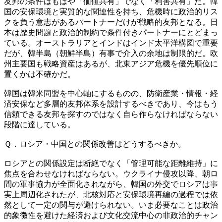
友邦の条件はもはや「価値共有」でなく「利害共有」だ。韓
国の安保環境と実質的な関連性を持ち、危機時に政治的リス
クを負う意志があるパートナーだけが戦略的友邦となる。日
本は歴史問題と政治的制約で条件付きパートナーにとどまっ
ている。オーストラリアとインドはインド太平洋構図で重要
だが、韓半島（朝鮮半島）有事で介入の余地は制限的だ。欧
州主要国も戦略資産はあるが、北東アジア危機を優先順位に
置くかは不確かだ。
韓国は韓米同盟を中心軸にするものの、防衛産業・情報・経
済安保など多層的友邦体系を設計するべきであり、今はもう
信頼できる友邦を探すのではなく自ら作らなければならない
段階に達している。
Ｑ．ロシア・中国との関係改善はどうするべきか。
ロシアとの関係設定は断絶でなく「管理可能な距離維持」に
焦点を合わせなければならない。ウクライナ侵攻以降、朝ロ
間の軍事協力が全面化されながら、韓国の外交でロシアは事
実上周辺化されたが、北核対応と安保環境再編の過程では依
然として一定の関与が避けられない。いま必要なことは政治
的象徴性を避けた経済および文化交流中心の非政治的チャン