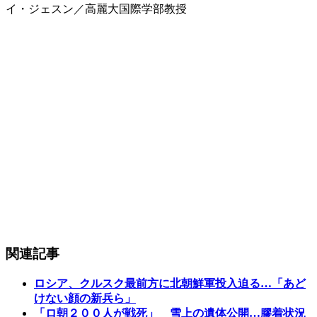
イ・ジェスン／高麗大国際学部教授
関連記事
ロシア、クルスク最前方に北朝鮮軍投入迫る…「あど
けない顔の新兵ら」
「ロ朝２００人が戦死」 雪上の遺体公開…膠着状況