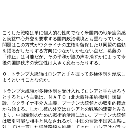
こうした戦略は単に個人的な性向でなく米国内の戦争疲労感
と実益中心外交を要求する国内政治環境とも重なっている。
問題はこの方式がウクライナの主権を留保したり同盟の信頼
を揺るがしたりする方向につながりかねない点だ。葛藤の
「停止」は可能だが、その平和が誰の声を消すかによって今
後の国際秩序の安定性は大きく変わったりする。
Ｑ．トランプ大統領はロシアと手を握って多極体制を形成し
ようということなのか。
トランプ大統領が多極体制を受け入れてロシアと手を握ろう
とするという主張は、ＮＡＴＯ（北大西洋条約機構）懐疑
論、ウクライナ不介入主義、プーチン大統領との取引的接近
から始まる。しかし彼の外交はロシアとの戦略的連帯とみる
より、中国牽制のための戦術的活用に近い。プーチン大統領
は取引可能な相手と見なされるが、中国の習近平国家主席に
対しては一貫した強硬路線を維持してきた。ロシアはバラン