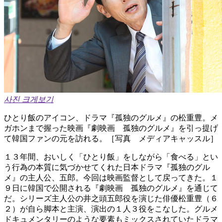
사진 크게보기
ひとり飯のアイコン、ドラマ『孤独のグルメ』の松重豊。メ
ガホンまで握った映画『劇映画 孤独のグルメ』を引っ提げ
て韓国ファンの元を訪れる。［写真 メディアキャッスル］
１３年間、おいしく「ひとり飯」をしながら「食べる」とい
う行為の本質に気づかせてくれた日本ドラマ『孤独のグル
メ』の主人公、五郎。今回は映画監督として戻ってきた。１
９日に韓国で公開される『劇映画 孤独のグルメ』を通じて
だ。シリーズ主人公の井之頭五郎役を演じた俳優松重豊（６
２）が自ら脚本と主演、演出の１人３役をこなした。グルメ
ドキュメンタリーのような要素もミックスされていたドラマ