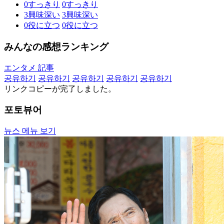
0
すっきり
0
すっきり
3
興味深い
3
興味深い
0
役に立つ
0
役に立つ
みんなの感想ランキング
エンタメ 記事
공유하기
공유하기
공유하기
공유하기
공유하기
リンクコピーが完了しました。
포토뷰어
뉴스 메뉴 보기