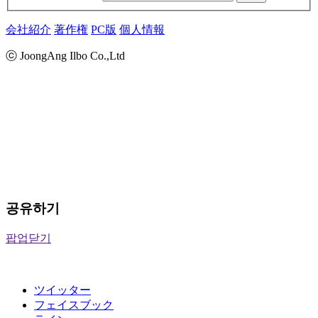
会社紹介
著作権
PC版
個人情報
ⓒ JoongAng Ilbo Co.,Ltd
공유하기
팝업닫기
ツイッター
フェイスブック