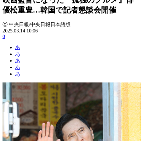
優松重豊…韓国で記者懇談会開催
ⓒ 中央日報/中央日報日本語版
2025.03.14 10:06
0
あ
あ
あ
あ
あ