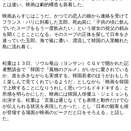
とは違い、映画は劇的構造も装着した。
映画あらすじはこうだ。かつての恋人の娘から連絡を受けて
フランス・パリに到着した五郎。死ぬ前に「子供の頃に飲ん
でいたスープをもう一度飲みたい」という彼女の祖父の頼み
を聞くことことになる。そのスープの正体を探して日本をさ
迷っていた五郎。海で嵐に遭い、漂流して韓国の人里離れた
島に流れ着く。
松重は１３日、ソウル竜山（ヨンサン）ＣＧＶで開かれた記
者懇談会で「韓国で『孤独のグルメ』がいかに愛されている
か、道を歩きながらも実感する。韓国若者のほうがおもしろ
く楽しんで見てくれているようだ」としながら「映画を韓国
で上映することになりうれしく思いつつもドキドキする」と
所感を明らかにした。映画には韓国人俳優ユ・ジェミョンも
出演する。松重は「言葉は通じなくても表情と動作だけで心
が伝えられる状況を表現したかった」とし「日本の観客も彼
が登場する場面が映画のピークだと口をそろえる」と話し
た。