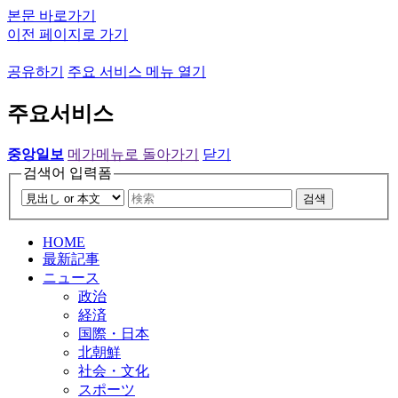
본문 바로가기
이전 페이지로 가기
공유하기
주요 서비스 메뉴 열기
주요서비스
중앙일보
메가메뉴로 돌아가기
닫기
검색어 입력폼
검색
HOME
最新記事
ニュース
政治
経済
国際・日本
北朝鮮
社会・文化
スポーツ