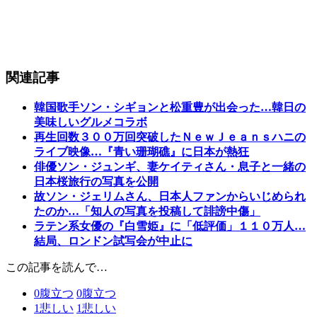
関連記事
韓国歌手ソン・シギョンと松重豊が出会った…韓日の
美味しいグルメコラボ
再生回数３００万回突破したＮｅｗＪｅａｎｓハニの
ライブ映像…『青い珊瑚礁』に日本が熱狂
俳優ソン・ジュンギ、妻ケイティさん・息子と一緒の
日本桜旅行の写真を公開
故ソン・ジェリムさん、日本人ファンからいじめられ
たのか…「知人の写真を投稿して誹謗中傷」
ラテン系女優の『白雪姫』に「低評価」１１０万人…
結局、ロンドン試写会が中止に
この記事を読んで…
0
腹立つ
0
腹立つ
1
悲しい
1
悲しい