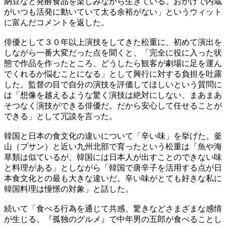
納豆など発酵食品を楽しみながら生きている。おかげで内蔵
がいつも活発に動いていて太る余裕がない」というウィット
に富んだコメントを返した。
俳優として３０年以上演技をしてきた松重に、初めて演出を
しながら一番大変だった点を聞くと、「完全に役に入った状
態で作品を作ったところ、どうしたら観客が劇場に足を運ん
でくれるか悩むことになる」として興行に対する負担を吐露
した。監督の目で自分の演技を評価してほしいという質問に
は「想像を越えるような驚く演技は絶対にしない、まあまあ
そつなく演技ができる俳優だ。だから安心して任せることが
できる」として冗談を言った。
韓国と日本の食文化の違いについて「辛い味」を挙げた。釜
山（プサン）と近い九州北部で育ったという松重は「魚や海
草類は似ているが、韓国には日本人が出すことのできない味
と料理がある」としながら「韓国で唐辛子を活用する点が日
本食文化との最も大きな違いだ。辛い味がとても好きな私に
韓国料理は憧憬の対象」と話した。
続いて「食べる行為を通じて共感、驚きなどさまざまな感情
が生じる。『孤独のグルメ』で中年男の五郎が食べることし