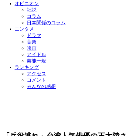
オピニオン
社説
コラム
日本関係のコラム
エンタメ
ドラマ
音楽
映画
アイドル
芸能一般
ランキング
アクセス
コメント
みんなの感想
「兵役逃れ」台湾人気俳優の王大陸さ