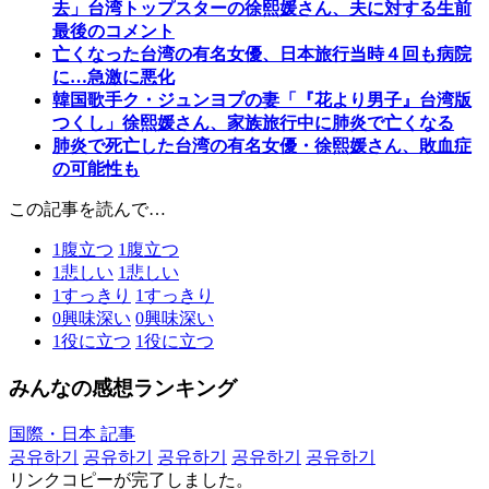
去」台湾トップスターの徐熙媛さん、夫に対する生前
最後のコメント
亡くなった台湾の有名女優、日本旅行当時４回も病院
に…急激に悪化
韓国歌手ク・ジュンヨプの妻「『花より男子』台湾版
つくし」徐熙媛さん、家族旅行中に肺炎で亡くなる
肺炎で死亡した台湾の有名女優・徐熙媛さん、敗血症
の可能性も
この記事を読んで…
1
腹立つ
1
腹立つ
1
悲しい
1
悲しい
1
すっきり
1
すっきり
0
興味深い
0
興味深い
1
役に立つ
1
役に立つ
みんなの感想ランキング
国際・日本 記事
공유하기
공유하기
공유하기
공유하기
공유하기
リンクコピーが完了しました。