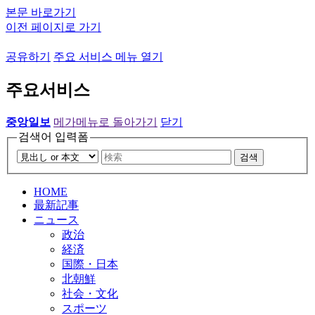
본문 바로가기
이전 페이지로 가기
공유하기
주요 서비스 메뉴 열기
주요서비스
중앙일보
메가메뉴로 돌아가기
닫기
검색어 입력폼
검색
HOME
最新記事
ニュース
政治
経済
国際・日本
北朝鮮
社会・文化
スポーツ