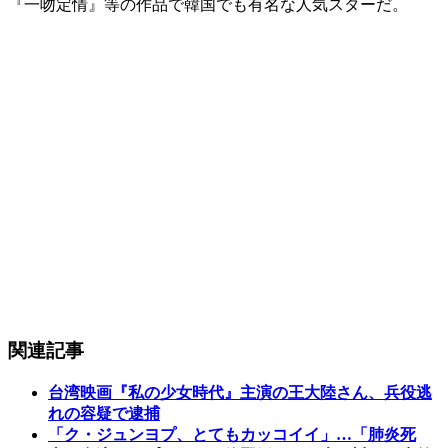
『一吻定情』等の作品で韓国でも有名な人気スターだ。
関連記事
台湾映画『私の少女時代』主演の王大陸さん、兵役逃
れの容疑で逮捕
「ク・ジュンヨプ、とてもカッコイイ」…「肺炎死