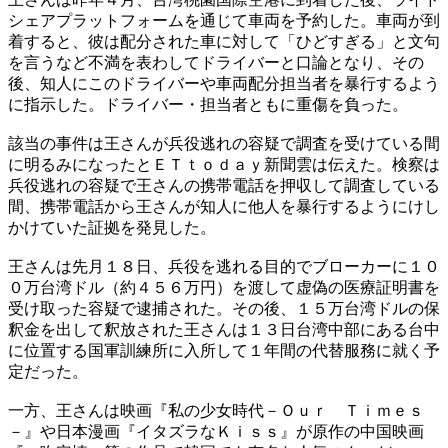
シェアプラットフォームを通じて車両を予約した。車両が到
着すると、彼は配分された車に対して「ひどすぎる」と文句
を言うなど不満を表わしてドライバーと口論となり、その
後、知人にこのドライバーや車両配分担当者を暴行するよう
に指示した。ドライバー・担当者ともに重傷を負った。
該当の事件は王さんが兵役逃れの容疑で調査を受けている間
に明るみになったとＥＴｔｏｄａｙ新聞雲は伝えた。検察は
兵役逃れの容疑で王さんの携帯電話を押収して調査している
間、携帯電話から王さんが知人に他人を暴行するようにけし
かけていた証拠を発見した。
王さんは先月１８日、兵役を逃れる目的でブローカーに１０
０万台湾ドル（約４５６万円）を渡して虚偽の医療証明書を
受け取った容疑で逮捕された。その後、１５万台湾ドルの保
釈金を出して釈放された王さんは１３日台湾中部にある台中
に位置する国軍訓練所に入所して１年間の代替服務に就く予
定だった。
一方、王さんは映画『私の少女時代－Ｏｕｒ Ｔｉｍｅｓ
－』や日本漫画『イタズラなＫｉｓｓ』が原作の中国映画