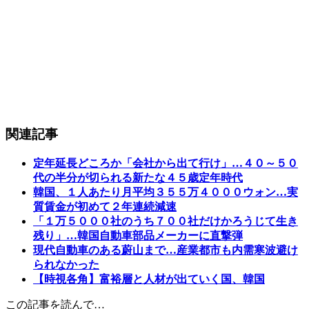
関連記事
定年延長どころか「会社から出て行け」…４０～５０
代の半分が切られる新たな４５歳定年時代
韓国、１人あたり月平均３５５万４０００ウォン…実
質賃金が初めて２年連続減速
「１万５０００社のうち７００社だけかろうじて生き
残り」…韓国自動車部品メーカーに直撃弾
現代自動車のある蔚山まで…産業都市も内需寒波避け
られなかった
【時視各角】富裕層と人材が出ていく国、韓国
この記事を読んで…