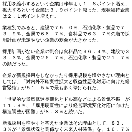
採用を縮小するという企業は昨年より１．８ポイント増え、
拡大するという企業は３．９ポイント減った。現状維持企業
は２．１ポイント増えた。
業種別でみると、建設で７５．０％、石油化学・製品で７
３．９％、金属で６６．７％、食料品で６３．７％の順で採
用計画が未定やない企業の割合が大きかった。
採用計画がない企業の割合は食料品で３６．４％、建設で３
３．３％、金属で２６．７％、石油化学・製品で２１．７％
の順だった。
企業が新規採用をしなかったり採用規模を増やさない理由と
しては、「対内外不確実性拡大と収益性悪化対応に向けた経
営緊縮」が５１．５％で最も多く挙げられた。
「世界的な景気低迷長期化とドル高などによる景気不振」が
１１．８％、「雇用硬直性により経営環境変化対応に向けた
構造調整が困難」が８．８％と続いた。
新規採用を増やすと答えた企業はその理由として、８３．
３％が「景気状況と関係なく未来人材確保」を、１６．７％