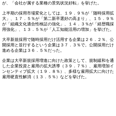
が、「会社が属する業種の景気状況好転」を挙げた。
上半期の採用市場変化としては、１９．９％が「随時採用拡
大」、１７．５％が「第二新卒選好の高まり」、１５．９％
が「組織文化適合性検証の強化」、１４．３％が「経歴職採
用強化」、１３．５％が「人工知能活用の増加」を挙げた。
大卒新規採用で随時採用だけ活用する企業は２６．２％、公
開採用と並行するという企業は３７．３％で。公開採用だけ
進める企業は３６．５％だった。
企業は大卒新規採用増進に向けた政策として、規制緩和を通
した企業投資と雇用の拡大誘導（３９．７％）、雇用増加イ
ンセンティブ拡大（１９．８％）、多様な雇用拡大に向けた
雇用硬直性解消（１３．５％）などを挙げた。