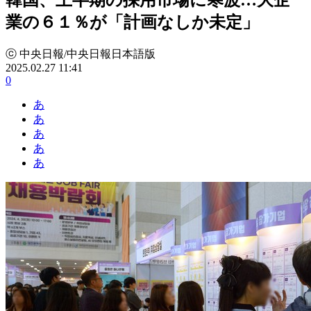
業の６１％が「計画なしか未定」
ⓒ 中央日報/中央日報日本語版
2025.02.27 11:41
0
あ
あ
あ
あ
あ