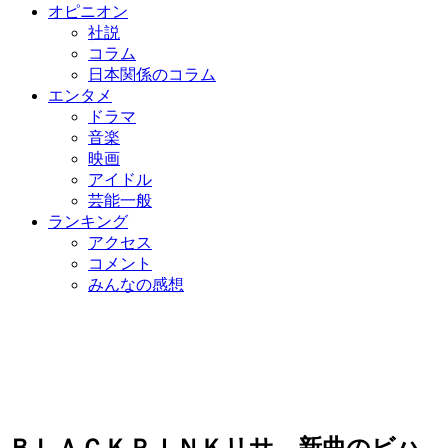
オピニオン
社説
コラム
日本関係のコラム
エンタメ
ドラマ
音楽
映画
アイドル
芸能一般
ランキング
アクセス
コメント
みんなの感想
ＢＬＡＣＫＰＩＮＫリサ、新曲のビハ