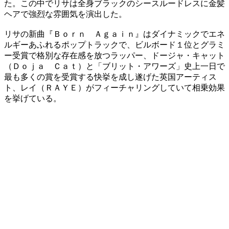
た。この中でリサは全身ブラックのシースルードレスに金髪
ヘアで強烈な雰囲気を演出した。
リサの新曲『Ｂｏｒｎ Ａｇａｉｎ』はダイナミックでエネ
ルギーあふれるポップトラックで、ビルボード１位とグラミ
ー受賞で格別な存在感を放つラッパー、ドージャ・キャット
（Ｄｏｊａ Ｃａｔ）と「ブリット・アワーズ」史上一日で
最も多くの賞を受賞する快挙を成し遂げた英国アーティス
ト、レイ（ＲＡＹＥ）がフィーチャリングしていて相乗効果
を挙げている。