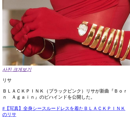
사진 크게보기
リサ
ＢＬＡＣＫＰＩＮＫ（ブラックピンク）リサが新曲『Ｂｏｒ
ｎ Ａｇａｉｎ』のビハインドを公開した。
#【写真】全身シースルードレスを着たＢＬＡＣＫＰＩＮＫ
のリサ