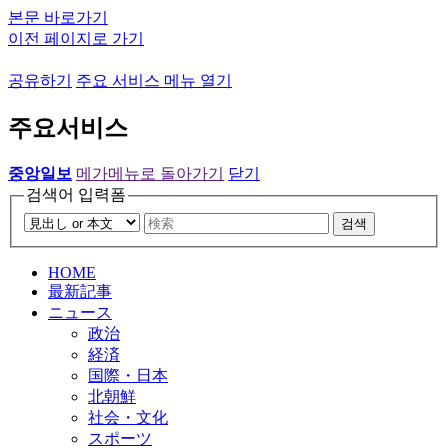
본문 바로가기
이전 페이지로 가기
공유하기
주요 서비스 메뉴 열기
주요서비스
중앙일보
메가메뉴로 돌아가기
닫기
검색어 입력폼
검색
HOME
最新記事
ニュース
政治
経済
国際・日本
北朝鮮
社会・文化
スポーツ