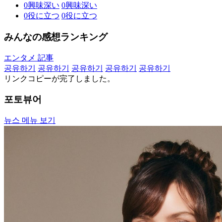
0
興味深い
0
興味深い
0
役に立つ
0
役に立つ
みんなの感想ランキング
エンタメ 記事
공유하기
공유하기
공유하기
공유하기
공유하기
リンクコピーが完了しました。
포토뷰어
뉴스 메뉴 보기