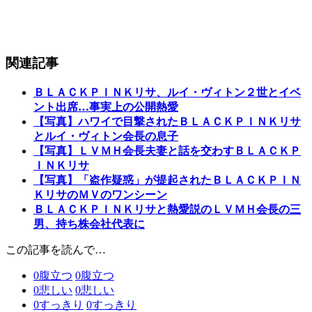
関連記事
ＢＬＡＣＫＰＩＮＫリサ、ルイ・ヴィトン２世とイベ
ント出席…事実上の公開熱愛
【写真】ハワイで目撃されたＢＬＡＣＫＰＩＮＫリサ
とルイ・ヴィトン会長の息子
【写真】ＬＶＭＨ会長夫妻と話を交わすＢＬＡＣＫＰ
ＩＮＫリサ
【写真】「盗作疑惑」が提起されたＢＬＡＣＫＰＩＮ
ＫリサのＭＶのワンシーン
ＢＬＡＣＫＰＩＮＫリサと熱愛説のＬＶＭＨ会長の三
男、持ち株会社代表に
この記事を読んで…
0
腹立つ
0
腹立つ
0
悲しい
0
悲しい
0
すっきり
0
すっきり