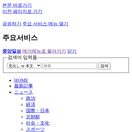
본문 바로가기
이전 페이지로 가기
공유하기
주요 서비스 메뉴 열기
주요서비스
중앙일보
메가메뉴로 돌아가기
닫기
검색어 입력폼
검색
HOME
最新記事
ニュース
政治
経済
国際・日本
北朝鮮
社会・文化
スポーツ