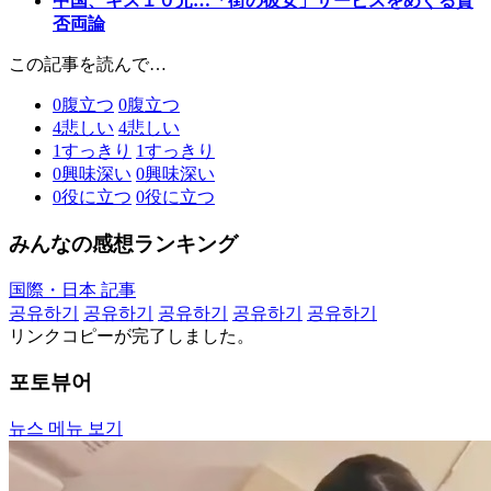
中国、キス１０元…「街の彼女」サービスをめぐる賛
否両論
この記事を読んで…
0
腹立つ
0
腹立つ
4
悲しい
4
悲しい
1
すっきり
1
すっきり
0
興味深い
0
興味深い
0
役に立つ
0
役に立つ
みんなの感想ランキング
国際・日本 記事
공유하기
공유하기
공유하기
공유하기
공유하기
リンクコピーが完了しました。
포토뷰어
뉴스 메뉴 보기