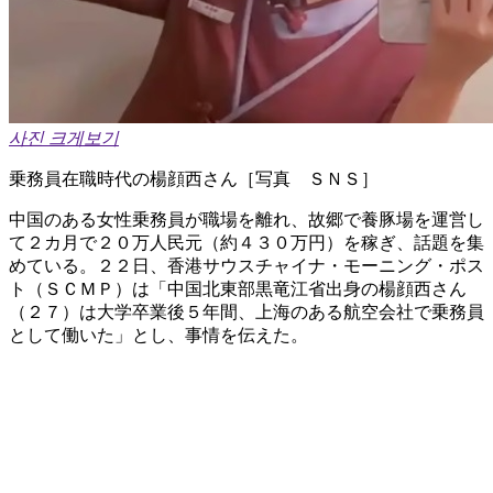
사진 크게보기
乗務員在職時代の楊顔西さん［写真 ＳＮＳ］
中国のある女性乗務員が職場を離れ、故郷で養豚場を運営し
て２カ月で２０万人民元（約４３０万円）を稼ぎ、話題を集
めている。２２日、香港サウスチャイナ・モーニング・ポス
ト（ＳＣＭＰ）は「中国北東部黒竜江省出身の楊顔西さん
（２７）は大学卒業後５年間、上海のある航空会社で乗務員
として働いた」とし、事情を伝えた。