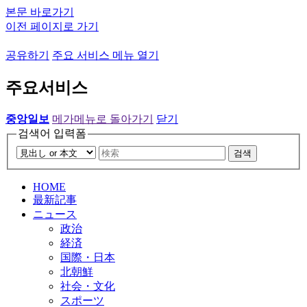
본문 바로가기
이전 페이지로 가기
공유하기
주요 서비스 메뉴 열기
주요서비스
중앙일보
메가메뉴로 돌아가기
닫기
검색어 입력폼
검색
HOME
最新記事
ニュース
政治
経済
国際・日本
北朝鮮
社会・文化
スポーツ