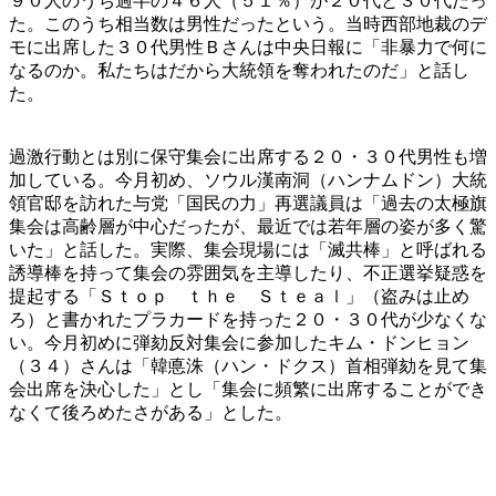
９０人のうち過半の４６人（５１％）が２０代と３０代だっ
た。このうち相当数は男性だったという。当時西部地裁のデ
モに出席した３０代男性Ｂさんは中央日報に「非暴力で何に
なるのか。私たちはだから大統領を奪われたのだ」と話し
た。
過激行動とは別に保守集会に出席する２０・３０代男性も増
加している。今月初め、ソウル漢南洞（ハンナムドン）大統
領官邸を訪れた与党「国民の力」再選議員は「過去の太極旗
集会は高齢層が中心だったが、最近では若年層の姿が多く驚
いた」と話した。実際、集会現場には「滅共棒」と呼ばれる
誘導棒を持って集会の雰囲気を主導したり、不正選挙疑惑を
提起する「Ｓｔｏｐ ｔｈｅ Ｓｔｅａｌ」（盗みは止め
ろ）と書かれたプラカードを持った２０・３０代が少なくな
い。今月初めに弾劾反対集会に参加したキム・ドンヒョン
（３４）さんは「韓悳洙（ハン・ドクス）首相弾劾を見て集
会出席を決心した」とし「集会に頻繁に出席することができ
なくて後ろめたさがある」とした。