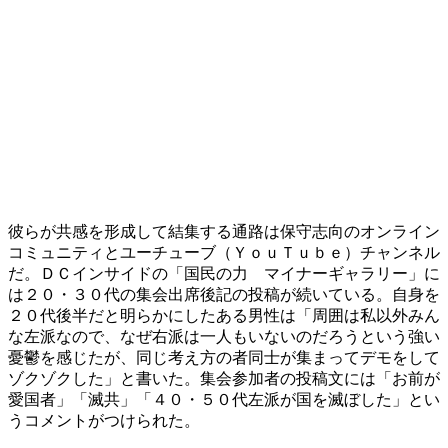
彼らが共感を形成して結集する通路は保守志向のオンライン
コミュニティとユーチューブ（ＹｏｕＴｕｂｅ）チャンネル
だ。ＤＣインサイドの「国民の力 マイナーギャラリー」に
は２０・３０代の集会出席後記の投稿が続いている。自身を
２０代後半だと明らかにしたある男性は「周囲は私以外みん
な左派なので、なぜ右派は一人もいないのだろうという強い
憂鬱を感じたが、同じ考え方の者同士が集まってデモをして
ゾクゾクした」と書いた。集会参加者の投稿文には「お前が
愛国者」「滅共」「４０・５０代左派が国を滅ぼした」とい
うコメントがつけられた。