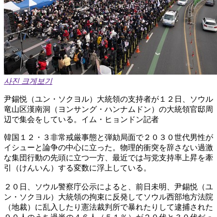
사진 크게보기
尹錫悦（ユン・ソクヨル）大統領の支持者が１２日、ソウル
竜山区漢南洞（ヨンサング・ハンナムドン）の大統領官邸周
辺で集会をしている。イム・ヒョンドン記者
韓国１２・３非常戒厳事態と弾劾局面で２０３０世代男性が
イシューと論争の中心に立った。物理的衝突を辞さない過激
な集団行動の先頭に立つ一方、最近では与党支持率上昇を牽
引（けんいん）する変数に浮上している。
２０日、ソウル警察庁公示によると、前日未明、尹錫悦（ユ
ン・ソクヨル）大統領の拘束に反発してソウル西部地方法院
（地裁）に乱入したり憲法裁判所で暴れたりして逮捕された