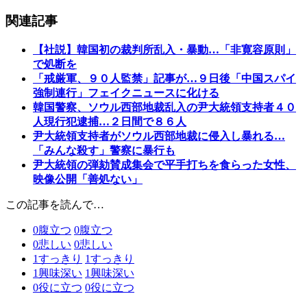
関連記事
【社説】韓国初の裁判所乱入・暴動…「非寛容原則」
で処断を
「戒厳軍、９０人監禁」記事が…９日後「中国スパイ
強制連行」フェイクニュースに化ける
韓国警察、ソウル西部地裁乱入の尹大統領支持者４０
人現行犯逮捕…２日間で８６人
尹大統領支持者がソウル西部地裁に侵入し暴れる…
「みんな殺す」警察に暴行も
尹大統領の弾劾賛成集会で平手打ちを食らった女性、
映像公開「善処ない」
この記事を読んで…
0
腹立つ
0
腹立つ
0
悲しい
0
悲しい
1
すっきり
1
すっきり
1
興味深い
1
興味深い
0
役に立つ
0
役に立つ