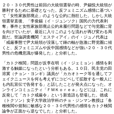
２０・３０代男性は前回の大統領選挙の時、尹錫悦大統領が
勝利するために基礎となった。反フェミニズム感情に基づい
て「女性家族部廃止」のような公約に熱狂した。しかし大統
領選挙直後、「李俊錫（イ・ジュンソク）国民の力代表剥
奪」事件と女性家族部廃止公約未履行問題などで与党圏に背
を向けていたが、最近に入りこのような流れが再び変わる局
面だ。世論調査機関「エスティアイ」のイ・ジュノ代表は
「戒厳事態で尹大統領が没落して錘の軸が急激に野党圏に傾
くと、反フェミニズムや反中国感情などが強い２０・３０代
男性の危機意識が爆発した」と分析した。
「カトク検閲」問題が反李在明（イ・ジェミョン）感情を刺
激する触媒になったという分析もある。１０日、民主党の田
溶冀（チョン・ヨンギ）議員が「カカオトーク等を通してフ
ェイクニュースを何も考えずにコピペして拡散する一般人に
も内乱宣伝で告発する」と話したことが発火点になった。オ
ンラインコミュニティ「ＦＭＫｏｒｅａ」などには、これに
反発して「カトク戒厳令」という新造語も登場した。徳成
（トクソン）女子大学政治学科のチョ・ジンマン教授は「各
種検閲や規制に敏感な２０・３０代男性の感情をカトク検閲
論争が正面から逆なでした」と分析した。