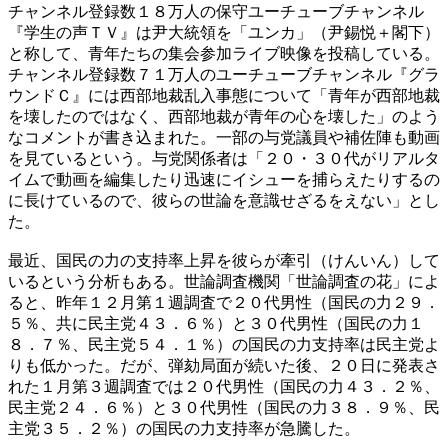
チャンネル登録数１８万人の保守ユーチューブチャンネル
『学生の声ＴＶ』は尹大統領を「ユンカ」（尹錫悦＋閣下）
と称して、青年たちの集会参加ライブ映像を投稿している。
チャンネル登録数７１万人のユーチューブチャンネル『グラ
ウンドＣ』には西部地裁乱入事態について「青年が西部地裁
を壊したのではなく、西部地裁が青年の心を壊した」のよう
なコメントが書き込まれた。一部の与党議員や補佐陣も動画
を見ているという。与党関係者は「２０・３０代がリアルタ
イムで動画を編集したり迅速にイシューを捕らえたりするの
に長けているので、彼らの世論を意識せざるをえない」とし
た。
最近、国民の力の支持率上昇を彼らが牽引（けんいん）して
いるという分析もある。世論調査機関「世論調査の花」によ
ると、昨年１２月第１週調査で２０代男性（国民の力２９．
５％、共に民主党４３．６％）と３０代男性（国民の力１
８．７％、民主党５４．１％）の国民の力支持率は民主党よ
りも低かった。だが、弾劾局面が続いた後、２０日に発表さ
れた１月第３週調査では２０代男性（国民の力４３．２％、
民主党２４．６％）と３０代男性（国民の力３８．９％、民
主党３５．２％）の国民の力支持率が急騰した。