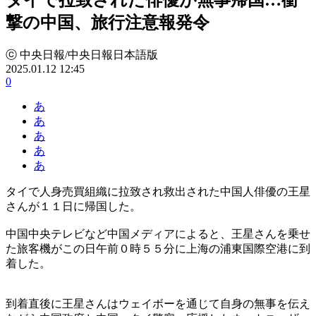
撃の中国、旅行注意報発令
ⓒ 中央日報/中央日報日本語版
2025.01.12 12:45
0
あ
あ
あ
あ
あ
タイで人身売買組織に拉致され救出された中国人俳優の王星
さんが１１日に帰国した。
中国中央テレビなど中国メディアによると、王星さんを乗せ
た旅客機がこの日午前０時５５分に上海の浦東国際空港に到
着した。
到着直後に王星さんはウェイボーを通じて自身の無事を伝え