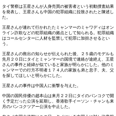
タイ警察は王星さんが人身売買の被害者という初動捜査結果
を発表し、王星さんも中国の犯罪組織に拉致されたと陳述し
た。
王星さんが連れて行かれたたミャンマーのミャワディはオン
ライン詐欺などの犯罪組織の拠点として知られる。犯罪組織
はコールセンターに人材を監禁して犯罪に加担させるとい
う。
王星さんの救出の知らせが伝えられた後、２５歳のモデルも
先月２０日にタイとミャンマーの国境で連絡が途絶え、王星
さんの事件と経緯が似ていると家族が明らかにした。他のミ
ャンマーでの行方不明者１７４人の家族も弟と息子、夫、父
を探してほしいと明らかにした。
王星さんの事件は中国人に衝撃を与えた。
中国の国民俳優の趙本山は来月２２日にタイのバンコクで開
く予定だった公演を延期し、香港歌手イーソン・チャンも来
月のバンコクツアー公演を中止した。