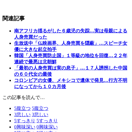
関連記事
南アフリカ揺るがした６歳児の失踪…実は母親による
人身売買だった
生放送中「仏映画界、人身売買を隠蔽」…スピーチ女
優に大きな起立拍手
韓国「人身売買防止国」１等級の地位を回復…２２年
連続で最悪は北朝鮮
「最初の人身売買は実の息子」…１７人誘拐した中国
の６０代女の最後
コロンビアの女優、メキシコで遺体で発見…行方不明
になってから１０カ月後
この記事を読んで…
5
腹立つ
5
腹立つ
3
悲しい
3
悲しい
5
すっきり
5
すっきり
0
興味深い
0
興味深い