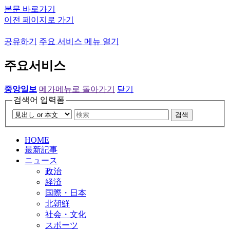
본문 바로가기
이전 페이지로 가기
공유하기
주요 서비스 메뉴 열기
주요서비스
중앙일보
메가메뉴로 돌아가기
닫기
검색어 입력폼
검색
HOME
最新記事
ニュース
政治
経済
国際・日本
北朝鮮
社会・文化
スポーツ