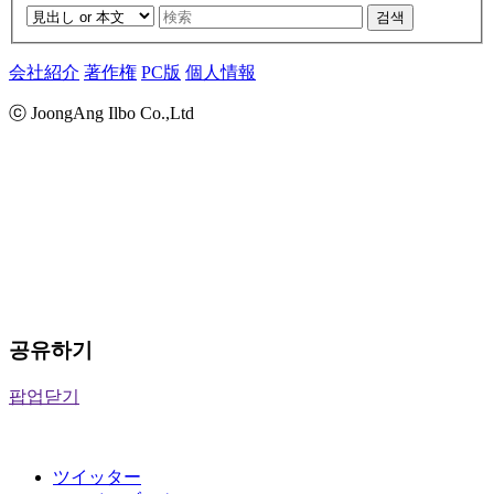
검색
会社紹介
著作権
PC版
個人情報
ⓒ JoongAng Ilbo Co.,Ltd
공유하기
팝업닫기
ツイッター