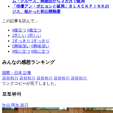
ム・クルーズ、熱愛説から３カ月で破局
「俳優アン・ボヒョンと破局」ＢＬＡＣＫＰＩＮＫの
ジス、短かった初公開熱愛
この記事を読んで…
0
腹立つ
0
腹立つ
2
悲しい
2
悲しい
2
すっきり
2
すっきり
0
興味深い
0
興味深い
0
役に立つ
0
役に立つ
みんなの感想ランキング
国際・日本 記事
공유하기
공유하기
공유하기
공유하기
공유하기
リンクコピーが完了しました。
포토뷰어
뉴스 메뉴 보기