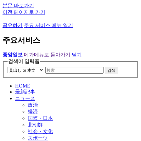
본문 바로가기
이전 페이지로 가기
공유하기
주요 서비스 메뉴 열기
주요서비스
중앙일보
메가메뉴로 돌아가기
닫기
검색어 입력폼
검색
HOME
最新記事
ニュース
政治
経済
国際・日本
北朝鮮
社会・文化
スポーツ