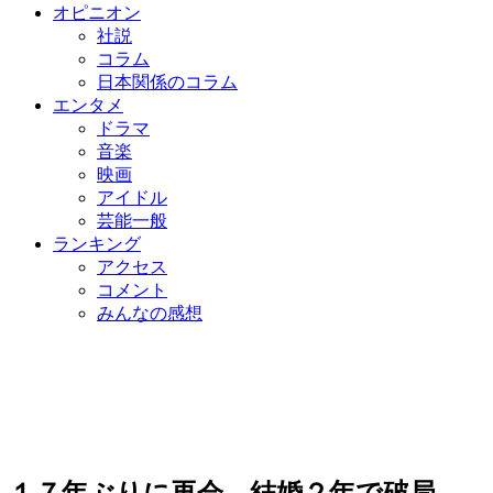
オピニオン
社説
コラム
日本関係のコラム
エンタメ
ドラマ
音楽
映画
アイドル
芸能一般
ランキング
アクセス
コメント
みんなの感想
１７年ぶりに再会→結婚２年で破局…