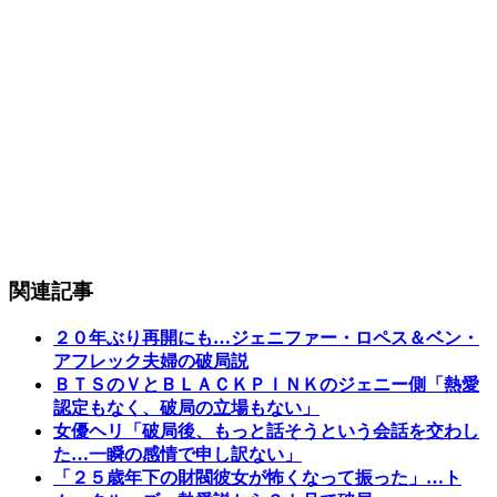
関連記事
２０年ぶり再開にも…ジェニファー・ロペス＆ベン・
アフレック夫婦の破局説
ＢＴＳのＶとＢＬＡＣＫＰＩＮＫのジェニー側「熱愛
認定もなく、破局の立場もない」
女優ヘリ「破局後、もっと話そうという会話を交わし
た…一瞬の感情で申し訳ない」
「２５歳年下の財閥彼女が怖くなって振った」…ト