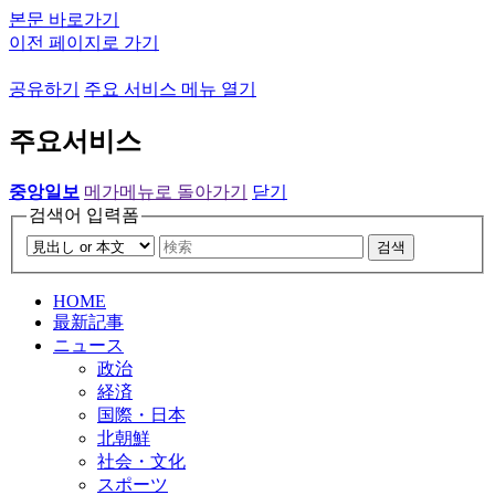
본문 바로가기
이전 페이지로 가기
공유하기
주요 서비스 메뉴 열기
주요서비스
중앙일보
메가메뉴로 돌아가기
닫기
검색어 입력폼
검색
HOME
最新記事
ニュース
政治
経済
国際・日本
北朝鮮
社会・文化
スポーツ