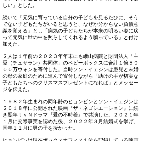
しい」とした。
続いて「元気に育っている自分の子どもを見るたびに、そう
でない子どもたちがいると思うと、なぜか分からない負債意
識を覚える」とし「病気の子どもたちが本来の明るい姿に戻
って元気に世の中を照らしてくれるよう願っている」と付け
加えた。
２人は１年前の２０２３年年末にも峨山病院と財団法人「主
愛（チュサラン）共同体」のベビーボックスに合計１億５０
００万ウォンを寄付した。当時ソン・イェジンは患児と未婚
の母の家庭のために進んで寄付しながら「助けの手が切実な
子どもたちへのクリスマスプレゼントになれば」とメッセー
ジを伝えた。
１９８２年生まれの同年齢のヒョンビンとソン・イェジンは
２０１８年に公開された映画『ザ・ネゴシエーション』に続
き翌年ｔｖＮドラマ『愛の不時着』で共演した。２０２１年
１月に交際事実を認めた後、２０２２年３月結婚式を挙げ、
同年１１月に男の子を授かった。
ヒョンビンは現在ボックスオフィス１位を記録している映画