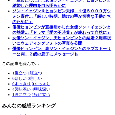
「運命だった」…女優ソン・イェジン、ヒョンビンと
結婚した理由を自ら明らかに
ソン・イェジン＆ヒョンビン夫婦、１億５０００万ウ
ォン寄付…「厳しい時期、助けの手が切実な子供たち
のために」
俳優ヒョンビンが直接明かした女優ソン・イェジンと
の熱愛…「ドラマ『愛の不時着』が終わって自然に」
女優ソン・イェジン、夫ヒョンビンとの結婚２周年祝
いにウェディングフォトの写真を公開
俳優ヒョンビン、妻ソン・イェジンとのラブストーリ
ー公開…２歳の息子にメッセージも
この記事を読んで…
1
腹立つ
1
腹立つ
0
悲しい
0
悲しい
0
すっきり
0
すっきり
4
興味深い
4
興味深い
1
役に立つ
1
役に立つ
みんなの感想ランキング