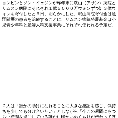
ョンビンとソン・イェジンが昨年末に峨山（アサン）病院と
サムスン病院にそれぞれ１億５０００万ウォンずつ計３億ウ
ォンを寄付したと６日、明らかにした。峨山病院寄付金は脆
弱階層の患者を治療することに、サムスン病院発展基金は小
児青少年科と産婦人科支援事業にそれぞれ使われる予定だ。
２人は「誰かの助けになれることに大きな感謝を感じ、気持
ちを少しでも分け合いたい」としながら「今この瞬間にもつ
らい時間を過ごしている誰かに暖かいぬくもりが伝わってほ