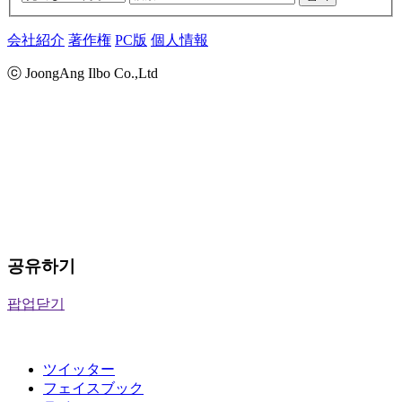
会社紹介
著作権
PC版
個人情報
ⓒ JoongAng Ilbo Co.,Ltd
공유하기
팝업닫기
ツイッター
フェイスブック