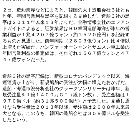
２日、造船業界などによると、韓国の大手造船会社３社とも
昨年、年間営業利益黒字を記録する見通しだ。造船３社の黒
字は２０１１年以来１３年ぶりだ。金融情報会社のエフアン
ドガイドによると、証券業界はＨＤ韓国造船海洋が昨年の営
業利益が１兆４２０７億ウォン（約１５２０億円）を記録す
るものと見通した。前年同期（２８２３億ウォン）比４倍以
上増えた実績だ。ハンファ・オーシャンとサムスン重工業の
年間営業利益の推定値は、それぞれ１５６７億ウォンと４７
４７億ウォンだった。
造船３社の黒字記録は、新型コロナのパンデミック以来、海
運運賃が上がり、新規船舶の受注が大幅に増えたおかげだ。
造船・海運市況分析会社のクラークソンリサーチは昨年、新
規受注量を１億１４００万ＧＴ（総トン数）、受注金額は１
９７０億ドル（約３１兆５００億円）と予想した。見通し通
りなら受注量は２０１３年以降、受注額は２００８年以来最
大となる。このうち、韓国の造船会社は３５８億ドルを受注
したという。