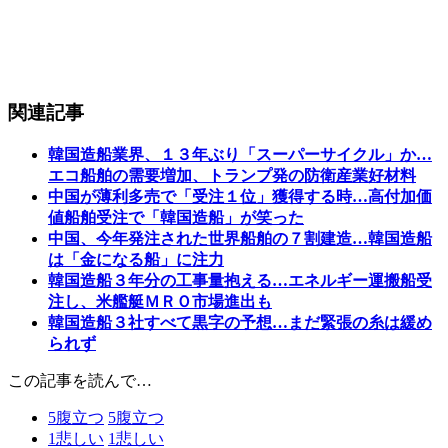
関連記事
韓国造船業界、１３年ぶり「スーパーサイクル」か…
エコ船舶の需要増加、トランプ発の防衛産業好材料
中国が薄利多売で「受注１位」獲得する時…高付加価
値船舶受注で「韓国造船」が笑った
中国、今年発注された世界船舶の７割建造…韓国造船
は「金になる船」に注力
韓国造船３年分の工事量抱える…エネルギー運搬船受
注し、米艦艇ＭＲＯ市場進出も
韓国造船３社すべて黒字の予想…まだ緊張の糸は緩め
られず
この記事を読んで…
5
腹立つ
5
腹立つ
1
悲しい
1
悲しい