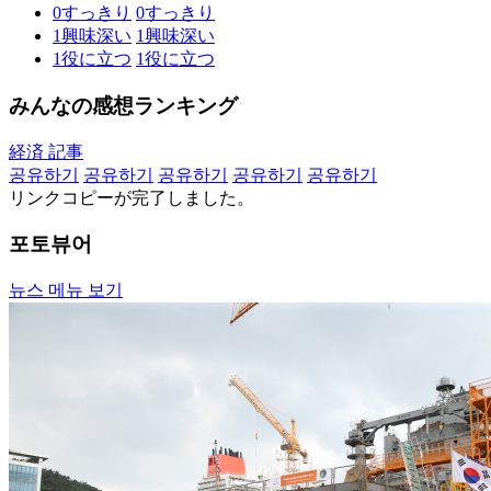
0
すっきり
0
すっきり
1
興味深い
1
興味深い
1
役に立つ
1
役に立つ
みんなの感想ランキング
経済 記事
공유하기
공유하기
공유하기
공유하기
공유하기
リンクコピーが完了しました。
포토뷰어
뉴스 메뉴 보기