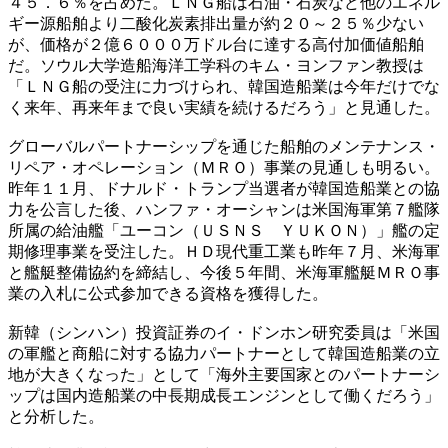
４５．６％を占めた。ＬＮＧ船は石油・石炭など他のエネル
ギー源船舶より二酸化炭素排出量が約２０～２５％少ない
が、価格が２億６０００万ドル台に達する高付加価値船舶
だ。ソウル大学造船海洋工学科のキム・ヨンファン教授は
「ＬＮＧ船の受注に力づけられ、韓国造船業は今年だけでな
く来年、再来年まで良い実績を続けるだろう」と見通した。
グローバルパートナーシップを通じた船舶のメンテナンス・
リペア・オペレーション（ＭＲＯ）事業の見通しも明るい。
昨年１１月、ドナルド・トランプ当選者が韓国造船業との協
力を公言した後、ハンファ・オーシャンは米国海軍第７艦隊
所属の給油艦「ユーコン（ＵＳＮＳ ＹＵＫＯＮ）」艦の定
期修理事業を受注した。ＨＤ現代重工業も昨年７月、米海軍
と艦艇整備協約を締結し、今後５年間、米海軍艦艇ＭＲＯ事
業の入札に公式参加できる資格を獲得した。
新韓（シンハン）投資証券のイ・ドンホン研究委員は「米国
の軍艦と商船に対する協力パートナーとして韓国造船業の立
地が大きくなった」として「海外主要国家とのパートナーシ
ップは国内造船業の中長期成長エンジンとして働くだろう」
と分析した。