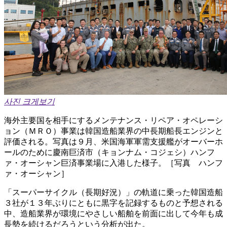
사진 크게보기
海外主要国を相手にするメンテナンス・リペア・オペレーシ
ョン（ＭＲＯ）事業は韓国造船業界の中長期船長エンジンと
評価される。写真は９月、米国海軍軍需支援艦がオーバーホ
ールのために慶南巨済市（キョンナム・コジェシ）ハンフ
ァ・オーシャン巨済事業場に入港した様子。［写真 ハンフ
ァ・オーシャン］
「スーパーサイクル（長期好況）」の軌道に乗った韓国造船
３社が１３年ぶりにともに黒字を記録するものと予想される
中、造船業界が環境にやさしい船舶を前面に出して今年も成
長勢を続けるだろうという分析が出た。