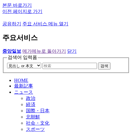
본문 바로가기
이전 페이지로 가기
공유하기
주요 서비스 메뉴 열기
주요서비스
중앙일보
메가메뉴로 돌아가기
닫기
검색어 입력폼
검색
HOME
最新記事
ニュース
政治
経済
国際・日本
北朝鮮
社会・文化
スポーツ