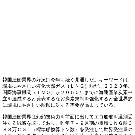
韓国造船業界の好況は今年も続く見通しだ。キーワードは、
環境にやさしい液化天然ガス（ＬＮＧ）船だ。２０２３年、
国際海事機関（ＩＭＯ）が２０５０年までに海運産業炭素中
立を達成すると発表するなど炭素規制を強化すると全世界的
に環境にやさしい船舶に対する需要が高まっている。
韓国造船業界は船舶技術力を前面に出してエコ船舶を選別受
注する戦略を取っており、昨年７－９月期の累積ＬＮＧ船３
８３万ＣＧＴ（標準船換算トン数）を受注して世界受注量の