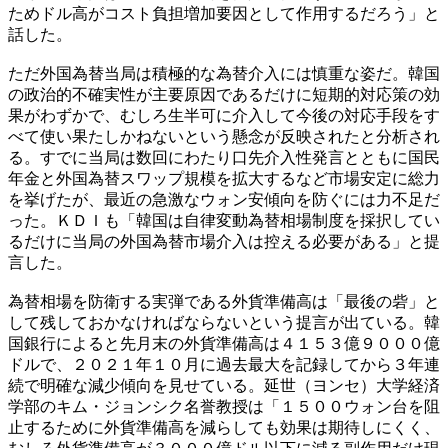
ためドル高がコスト負担増加要因として作用するだろう」と
話した。
ただ外国為替当局は積極的な為替介入には慎重な姿だ。韓国
の政治的不確実性が主要原因であるだけに短期的対応策の効
果がわずかで、むしろ生半可に介入して今後の対応手段をす
べて使い果たしかねないという懸念が反映されたと分析され
る。すでに当局は数回にわたり口先介入性発言とともに国民
年金と外国為替スワップ規模を拡大するなど市場安定に総力
を挙げたが、最近の急激なウォン安傾向を防ぐには力不足だ
った。ＫＤＩも「韓国は自律変動為替相場制度を採択してい
るだけに当局の外国為替市場介入は控える必要がある」と提
言した。
為替相場を防衛する実弾である外貨準備高は「最後の砦」と
して残しておかなければならないという提言が出ている。韓
国銀行によると先月末の外貨準備高は４１５３億９０００億
ドルで、２０２１年１０月に過去最大を記録してから３年連
続で明確な減少傾向を見せている。延世（ヨンセ）大学経済
学部のキム・ジョンシク名誉教授は「１５００ウォン台を阻
止するために外貨準備高を減らしても効果は期待しにくく、