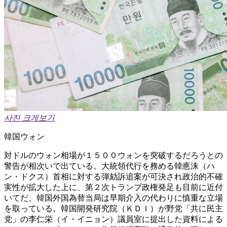
사진 크게보기
韓国ウォン
対ドルのウォン相場が１５００ウォンを突破するだろうとの
警告が相次いで出ている。大統領代行を務める韓悳洙（ハ
ン・ドクス）首相に対する弾劾訴追案が可決され政治的不確
実性が拡大した上に、第２次トランプ政権発足も目前に近付
いてだ。韓国外国為替当局は早期介入の代わりに慎重な立場
を取っている。韓国開発研究院（ＫＤＩ）が野党「共に民主
党」の李仁栄（イ・イニョン）議員室に提出した資料による