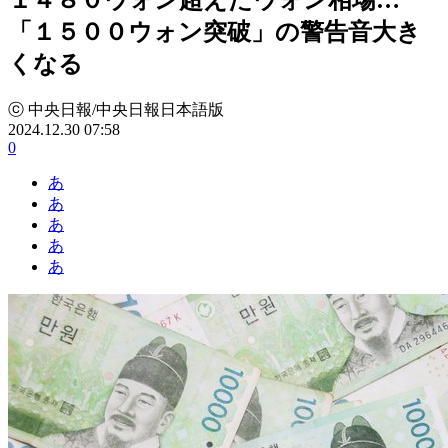
「１５００ウォン突破」の警告音大き
くなる
ⓒ 中央日報/中央日報日本語版
2024.12.30 07:58
0
あ
あ
あ
あ
あ