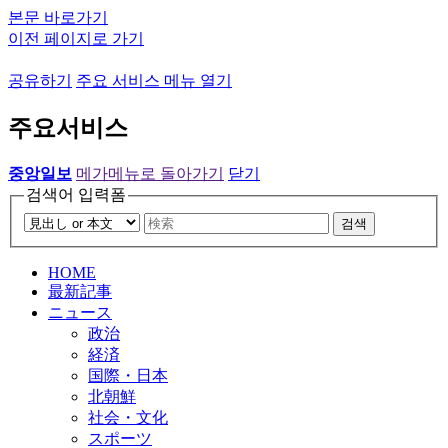
본문 바로가기
이전 페이지로 가기
공유하기
주요 서비스 메뉴 열기
주요서비스
중앙일보
메가메뉴로 돌아가기
닫기
검색어 입력폼
검색
HOME
最新記事
ニュース
政治
経済
国際・日本
北朝鮮
社会・文化
スポーツ