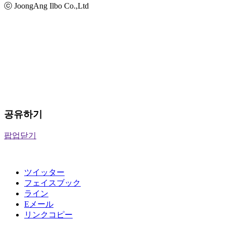
ⓒ JoongAng Ilbo Co.,Ltd
공유하기
팝업닫기
ツイッター
フェイスブック
ライン
Eメール
リンクコピー