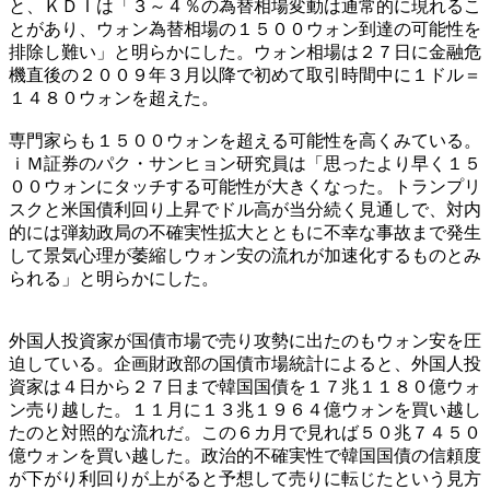
と、ＫＤＩは「３～４％の為替相場変動は通常的に現れるこ
とがあり、ウォン為替相場の１５００ウォン到達の可能性を
排除し難い」と明らかにした。ウォン相場は２７日に金融危
機直後の２００９年３月以降で初めて取引時間中に１ドル＝
１４８０ウォンを超えた。
専門家らも１５００ウォンを超える可能性を高くみている。
ｉＭ証券のパク・サンヒョン研究員は「思ったより早く１５
００ウォンにタッチする可能性が大きくなった。トランプリ
スクと米国債利回り上昇でドル高が当分続く見通しで、対内
的には弾劾政局の不確実性拡大とともに不幸な事故まで発生
して景気心理が萎縮しウォン安の流れが加速化するものとみ
られる」と明らかにした。
外国人投資家が国債市場で売り攻勢に出たのもウォン安を圧
迫している。企画財政部の国債市場統計によると、外国人投
資家は４日から２７日まで韓国国債を１７兆１１８０億ウォ
ン売り越した。１１月に１３兆１９６４億ウォンを買い越し
たのと対照的な流れだ。この６カ月で見れば５０兆７４５０
億ウォンを買い越した。政治的不確実性で韓国国債の信頼度
が下がり利回りが上がると予想して売りに転じたという見方