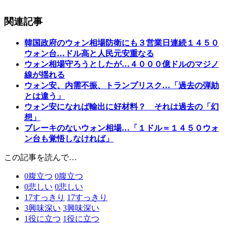
関連記事
韓国政府のウォン相場防衛にも３営業日連続１４５０
ウォン台…ドル高と人民元安重なる
ウォン相場守ろうとしたが…４０００億ドルのマジノ
線が揺れる
ウォン安、内需不振、トランプリスク…「過去の弾劾
とは違う」
ウォン安になれば輸出に好材料？ それは過去の「幻
想」
ブレーキのないウォン相場…「１ドル＝１４５０ウォ
ン台も覚悟しなければ」
この記事を読んで…
0
腹立つ
0
腹立つ
0
悲しい
0
悲しい
17
すっきり
17
すっきり
3
興味深い
3
興味深い
1
役に立つ
1
役に立つ