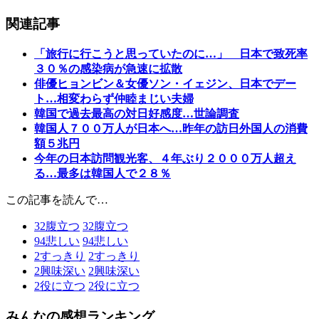
関連記事
「旅行に行こうと思っていたのに…」 日本で致死率
３０％の感染病が急速に拡散
俳優ヒョンビン＆女優ソン・イェジン、日本でデー
ト…相変わらず仲睦まじい夫婦
韓国で過去最高の対日好感度…世論調査
韓国人７００万人が日本へ…昨年の訪日外国人の消費
額５兆円
今年の日本訪問観光客、４年ぶり２０００万人超え
る…最多は韓国人で２８％
この記事を読んで…
32
腹立つ
32
腹立つ
94
悲しい
94
悲しい
2
すっきり
2
すっきり
2
興味深い
2
興味深い
2
役に立つ
2
役に立つ
みんなの感想ランキング