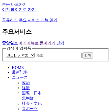
본문 바로가기
이전 페이지로 가기
공유하기
주요 서비스 메뉴 열기
주요서비스
중앙일보
메가메뉴로 돌아가기
닫기
검색어 입력폼
검색
HOME
最新記事
ニュース
政治
経済
国際・日本
北朝鮮
社会・文化
スポーツ