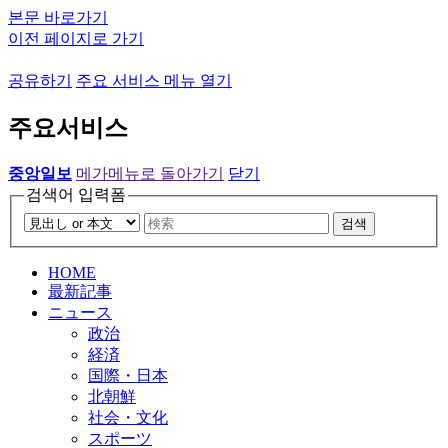
본문 바로가기
이전 페이지로 가기
공유하기
주요 서비스 메뉴 열기
주요서비스
중앙일보
메가메뉴로 돌아가기
닫기
검색어 입력폼
검색
HOME
最新記事
ニュース
政治
経済
国際・日本
北朝鮮
社会・文化
スポーツ