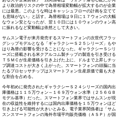
より政治的リスクの中で為替相場変動幅が拡大するのが企業
には最悪。このような時はキャッシュフローの計画を立てて
も意味がない」と話す。為替相場は９日に１７ウォンの大幅
なウォン安となったが、翌１０日には１０ウォンのウォン高
に振れるなど変動幅は依然として大きい。
サムスン電子が来月発売するスマートフォンの次世代フラッ
グシップモデルとなる「ギャラクシーＳ２５シリーズ」もや
はり為替の影響を受けることになった。ギャラクシーＳシリ
ーズに搭載される米クアルコム製チップの製造を引き受ける
ＴＳＭＣが生産価格を引き上げた上に、ドルまで上昇しチッ
プ調達コストが大きく上がった。スマートフォンの頭脳に当
たるプロセッサチップはスマートフォン生産原価で最も大き
な割合を占める。
今年初めに発売されたギャラクシーＳ２４シリーズの国内出
庫価格は１１５万ウォン～１６９万ウォン水準（２５６ＧＢ
モデル基準）だった。スマートフォン業界ではサムスンが現
在の収益性を維持するには国内出庫価格を１５万ウォンほど
引き上げる可能性が大きいとみる。電子業界関係者は「サム
スンスマートフォンの海外市場平均販売価格（ＡＳＰ）が国