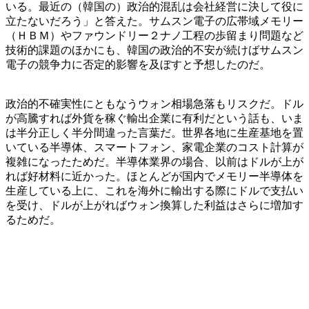
いる。最近の（韓国の）政治的混乱は会社経営に決して役に
立たないだろう」と答えた。サムスン電子の広帯域メモリー
（ＨＢＭ）やファウンドリー２ナノ工程の歩留まり問題など
技術的課題のほかにも、韓国の政治的不安が続けばサムスン
電子の競争力に否定的影響を及ぼすと予想したのだ。
政治的不確実性にともなうウォン相場急落もリスクだ。ドル
が高騰すれば外貨を稼ぐ輸出企業に有利だという話も、いま
は半分正しく半分間違った言葉だ。世界各地に生産基地を置
いている半導体、スマートフォン、家電企業のコスト計算が
複雑になったためだ。半導体業界の場合、以前はドルが上が
れば好材料に近かった。ほとんどが国内でメモリー半導体を
生産している上に、これを海外に輸出する際にドルで支払い
を受け、ドルが上がればウォン換算した利益はさらに増加す
るためだ。