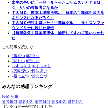
米中の争いに「一発」食らった…サムスンとＴＳＭ
Ｃ、互いの救援者になるか
ＴＳＭＣ、熊本工場開所式…「日本の半導体生産のル
ネサンスになるだろう」
ＴＳＭＣ伝説を築いた「半導体グル」、サムスンファ
ウンドリーに投じた忠告
【時視各角】韓国半導体、油断してすべて追いつかれ
た
この記事を読んで…
0
腹立つ
0
腹立つ
0
悲しい
0
悲しい
82
すっきり
82
すっきり
2
興味深い
2
興味深い
2
役に立つ
2
役に立つ
みんなの感想ランキング
経済 記事
공유하기
공유하기
공유하기
공유하기
공유하기
リンクコピーが完了しました。