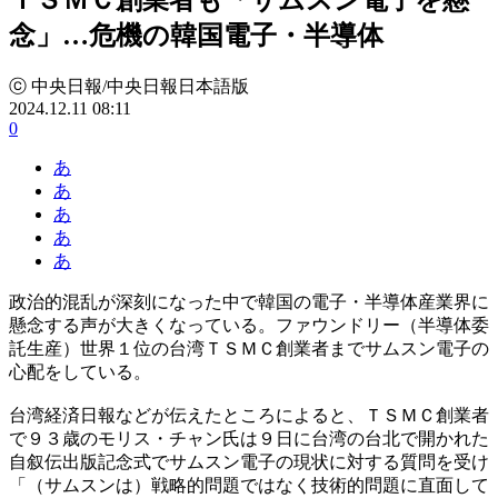
念」…危機の韓国電子・半導体
ⓒ 中央日報/中央日報日本語版
2024.12.11 08:11
0
あ
あ
あ
あ
あ
政治的混乱が深刻になった中で韓国の電子・半導体産業界に
懸念する声が大きくなっている。ファウンドリー（半導体委
託生産）世界１位の台湾ＴＳＭＣ創業者までサムスン電子の
心配をしている。
台湾経済日報などが伝えたところによると、ＴＳＭＣ創業者
で９３歳のモリス・チャン氏は９日に台湾の台北で開かれた
自叙伝出版記念式でサムスン電子の現状に対する質問を受け
「（サムスンは）戦略的問題ではなく技術的問題に直面して