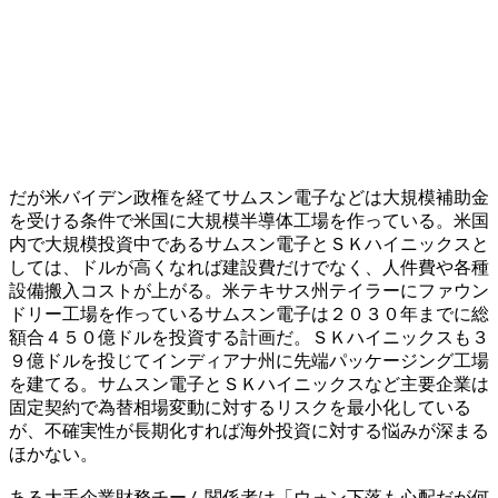
だが米バイデン政権を経てサムスン電子などは大規模補助金
を受ける条件で米国に大規模半導体工場を作っている。米国
内で大規模投資中であるサムスン電子とＳＫハイニックスと
しては、ドルが高くなれば建設費だけでなく、人件費や各種
設備搬入コストが上がる。米テキサス州テイラーにファウン
ドリー工場を作っているサムスン電子は２０３０年までに総
額合４５０億ドルを投資する計画だ。ＳＫハイニックスも３
９億ドルを投じてインディアナ州に先端パッケージング工場
を建てる。サムスン電子とＳＫハイニックスなど主要企業は
固定契約で為替相場変動に対するリスクを最小化している
が、不確実性が長期化すれば海外投資に対する悩みが深まる
ほかない。
ある大手企業財務チーム関係者は「ウォン下落も心配だが何