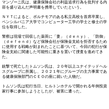
マンゾーニ氏は、健康保険会社の利益追求行為を批判する内
容を盛り込んだ声明書を携帯していたという。
ＮＹＴによると、ボルチモアのある私立高校を首席卒業し、
ペンシルバニア大学でコンピューター工学の学士と修士の学
位を取得した。
警察は現場で回収した薬莢に「妻」（ｄｅｎｙ）、「防御」
（ｄｅｆｅｎｄ）など保険会社が保険金支給を拒否するため
に使用する戦略が刻まれたことに基づいて、今回の犯行が保
険金支給に関連した可能性に重きを置いて捜査を進めてき
た。
銃撃で死亡したトムソン氏は、２０年以上ユナイテッドヘル
スグループに所属し、２０２１年にグループの主力事業であ
る健康保険部門のＣＥＯの座に就いた人物だ。
トムソン氏は犯行当日、ヒルトンホテルで開かれる年例投資
家行事に参加しようとしたが、被害に遭った。