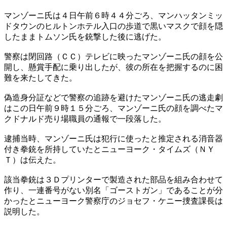
マンゾーニ氏は４日午前６時４４分ごろ、マンハッタンミッ
ドタウンのヒルトンホテル入口の歩道で黒いマスクで顔を隠
したままトムソン氏を銃撃した後に逃げた。
警察は閉回路（ＣＣ）テレビに映ったマンゾーニ氏の顔を公
開し、懸賞手配に乗り出したが、彼の所在を把握するのに困
難を来たしてきた。
偽造身分証などで警察の追跡を避けたマンゾーニ氏の逃走劇
はこの日午前９時１５分ごろ、マンゾーニ氏の顔を調べたマ
クドナルド売り場職員の通報で一段落した。
逮捕当時、マンゾーニ氏は犯行に使ったと推定される消音器
付き拳銃を所持していたとニューヨーク・タイムズ（ＮＹ
Ｔ）は伝えた。
該当拳銃は３Ｄプリンターで製造された部品を組み合わせて
作り、一連番号がない別名「ゴーストガン」であることが分
かったとニューヨーク警察庁のジョセフ・ケニー捜査課長は
説明した。