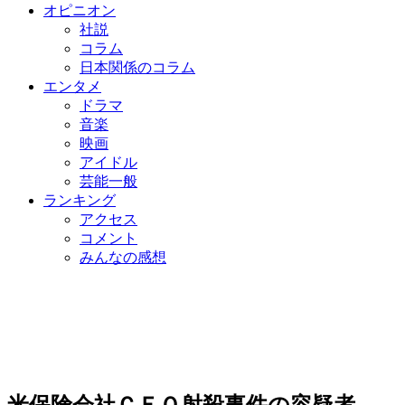
オピニオン
社説
コラム
日本関係のコラム
エンタメ
ドラマ
音楽
映画
アイドル
芸能一般
ランキング
アクセス
コメント
みんなの感想
米保険会社ＣＥＯ射殺事件の容疑者、