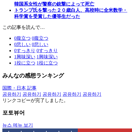
韓国系女性が警察の銃撃によって死亡
トランプ氏を撃った２０歳白人、高校時に全米数学・
科学賞を受賞した優等生だった
この記事を読んで…
0
腹立つ
0
腹立つ
0
悲しい
0
悲しい
0
すっきり
0
すっきり
1
興味深い
1
興味深い
1
役に立つ
1
役に立つ
みんなの感想ランキング
国際・日本 記事
공유하기
공유하기
공유하기
공유하기
공유하기
リンクコピーが完了しました。
포토뷰어
뉴스 메뉴 보기