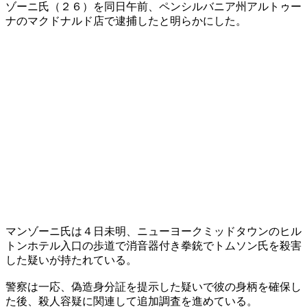
ゾーニ氏（２６）を同日午前、ペンシルバニア州アルトゥー
ナのマクドナルド店で逮捕したと明らかにした。
マンゾーニ氏は４日未明、ニューヨークミッドタウンのヒル
トンホテル入口の歩道で消音器付き拳銃でトムソン氏を殺害
した疑いが持たれている。
警察は一応、偽造身分証を提示した疑いで彼の身柄を確保し
た後、殺人容疑に関連して追加調査を進めている。