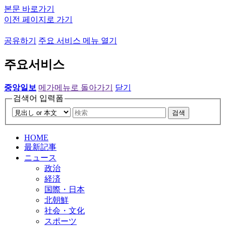
본문 바로가기
이전 페이지로 가기
공유하기
주요 서비스 메뉴 열기
주요서비스
중앙일보
메가메뉴로 돌아가기
닫기
검색어 입력폼
검색
HOME
最新記事
ニュース
政治
経済
国際・日本
北朝鮮
社会・文化
スポーツ