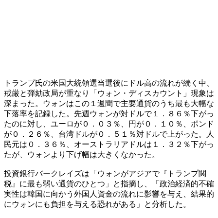
トランプ氏の米国大統領選当選後にドル高の流れが続く中、
戒厳と弾劾政局が重なり「ウォン・ディスカウント」現象は
深まった。ウォンはこの１週間で主要通貨のうち最も大幅な
下落率を記録した。先週ウォンが対ドルで１．８６％下がっ
たのに対し、ユーロが０．０３％、円が０．１０％、ポンド
が０．２６％、台湾ドルが０．５１％対ドルで上がった。人
民元は０．３６％、オーストラリアドルは１．３２％下がっ
たが、ウォンより下げ幅は大きくなかった。
投資銀行バークレイズは「ウォンがアジアで『トランプ関
税』に最も弱い通貨のひとつ」と指摘し、「政治経済的不確
実性は韓国に向かう外国人資金の流れに影響を与え、結果的
にウォンにも負担を与える恐れがある」と分析した。