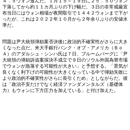
４．５ウォン進んだ。１月１５～１９日に２５．５０ウォン
下落してから約１１カ月ぶりの下げ幅だ。３日の非常戒厳宣
布当日にはウォン相場が夜間取引で１４４２ウォンまで下が
ったが、これは２０２２年１０月から２年余りぶりの安値水
準だ。
問題は尹大統領弾劾案否決後に政治的不確実性がさらに大き
くなった点だ。米大手銀行バンク・オブ・アメリカ（Ｂｏ
Ａ）のアダルシュ・シンハ氏は７日、ブルームバーグに「尹
大統領の弾劾訴追案採決不成立で９日のソウル外国為替市場
でウォンが急落する可能性が大きい」と予想する。「景気が
良くなく利下げの可能性が大きくなっている中で弾劾失敗に
より政治的不確実性がさらに長引くため」としながらだ。彼
は「政治不安だけでなく経済ファンダメンタルズ（基礎体
力）もウォンに下方圧力を加えている」と付け加えた。