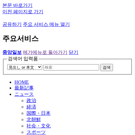
본문 바로가기
이전 페이지로 가기
공유하기
주요 서비스 메뉴 열기
주요서비스
중앙일보
메가메뉴로 돌아가기
닫기
검색어 입력폼
검색
HOME
最新記事
ニュース
政治
経済
国際・日本
北朝鮮
社会・文化
スポーツ