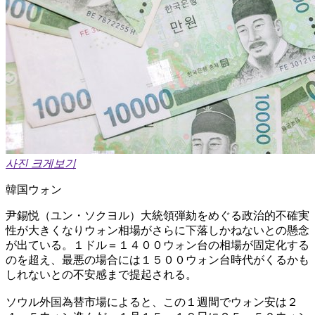
사진 크게보기
韓国ウォン
尹錫悦（ユン・ソクヨル）大統領弾劾をめぐる政治的不確実
性が大きくなりウォン相場がさらに下落しかねないとの懸念
が出ている。１ドル＝１４００ウォン台の相場が固定化する
のを超え、最悪の場合には１５００ウォン台時代がくるかも
しれないとの不安感まで提起される。
ソウル外国為替市場によると、この１週間でウォン安は２