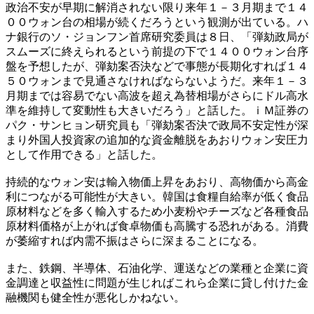
政治不安が早期に解消されない限り来年１－３月期まで１４
００ウォン台の相場が続くだろうという観測が出ている。ハ
ナ銀行のソ・ジョンフン首席研究委員は８日、「弾劾政局が
スムーズに終えられるという前提の下で１４００ウォン台序
盤を予想したが、弾劾案否決などで事態が長期化すれば１４
５０ウォンまで見通さなければならないようだ。来年１－３
月期までは容易でない高波を超え為替相場がさらにドル高水
準を維持して変動性も大きいだろう」と話した。ｉＭ証券の
パク・サンヒョン研究員も「弾劾案否決で政局不安定性が深
まり外国人投資家の追加的な資金離脱をあおりウォン安圧力
として作用できる」と話した。
持続的なウォン安は輸入物価上昇をあおり、高物価から高金
利につながる可能性が大きい。韓国は食糧自給率が低く食品
原材料などを多く輸入するため小麦粉やチーズなど各種食品
原材料価格が上がれば食卓物価も高騰する恐れがある。消費
が萎縮すれば内需不振はさらに深まることになる。
また、鉄鋼、半導体、石油化学、運送などの業種と企業に資
金調達と収益性に問題が生じればこれら企業に貸し付けた金
融機関も健全性が悪化しかねない。