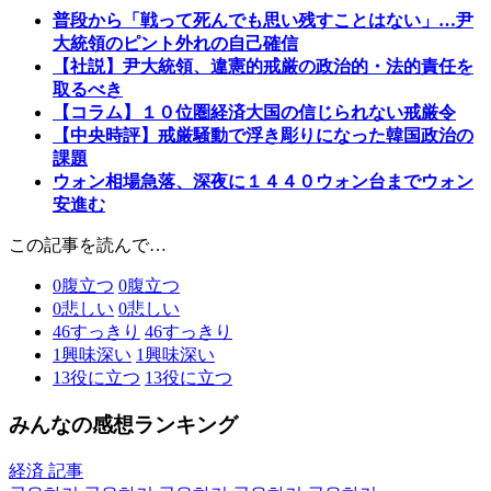
普段から「戦って死んでも思い残すことはない」…尹
大統領のピント外れの自己確信
【社説】尹大統領、違憲的戒厳の政治的・法的責任を
取るべき
【コラム】１０位圏経済大国の信じられない戒厳令
【中央時評】戒厳騒動で浮き彫りになった韓国政治の
課題
ウォン相場急落、深夜に１４４０ウォン台までウォン
安進む
この記事を読んで…
0
腹立つ
0
腹立つ
0
悲しい
0
悲しい
46
すっきり
46
すっきり
1
興味深い
1
興味深い
13
役に立つ
13
役に立つ
みんなの感想ランキング
経済 記事