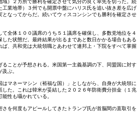
地域）２カ所で勝利を確定させて気分の良く幸先を切った。続
た工業地帯）３州でも開票中盤にハリス氏を追い抜き差を広げ
実となってからだ。続いてウィスコンシンでも勝利を確定させ
して全体１００議席のうち５１議席を確保し、多数党地位を４
保した状態だ。最終結果が出るまであと数日かかる場合もある
れば、共和党は大統領職とあわせて連邦上・下院をすべて掌握
げることが予想される。米国第一主義基調の下、同盟国に対す
が及ぶ。
国はマネーマシン（裕福な国）」としながら、自身が大統領に
話した。これは韓米が妥結した２０２６年防衛費分担金（１兆
可能性も囁かれている。
密さを何度もアピールしてきたトランプ氏が首脳間の直取引を