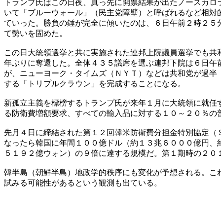
トランプ氏はこの日夜、真っ先に開票結果が出たノースカロ
いて「ブルーウォール」（民主党障壁）と呼ばれるなど相対
ていった。勝負の錘が完全に傾いたのは、６日午前２時２５
て勢いを固めた。
この日大統領選挙と共に実施された連邦上院議員選挙でも共
年ぶりに奪還した。全体４３５議席を選ぶ連邦下院は６日午
が、ニューヨーク・タイムズ（ＮＹＴ）などは共和党が過半
する「トリプルクラウン」を完成することになる。
新孤立主義を標榜するトランプ氏が来年１月に大統領に就任
る防衛費増額要求、すべての輸入品に対する１０～２０％の
先月４日に締結された第１２回韓米防衛費分担金特別協定（
なったら韓国に年間１００億ドル（約１３兆６０００億円、
５１９２億ウォン）の９倍に達する規模だ。第１期時の２０
韓半島（朝鮮半島）地政学的秩序にも変化が予想される。こ
試みる可能性があるという観測も出ている。