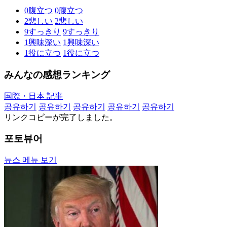
0
腹立つ
0
腹立つ
2
悲しい
2
悲しい
9
すっきり
9
すっきり
1
興味深い
1
興味深い
1
役に立つ
1
役に立つ
みんなの感想ランキング
国際・日本 記事
공유하기
공유하기
공유하기
공유하기
공유하기
リンクコピーが完了しました。
포토뷰어
뉴스 메뉴 보기