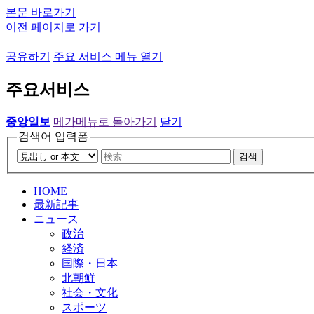
본문 바로가기
이전 페이지로 가기
공유하기
주요 서비스 메뉴 열기
주요서비스
중앙일보
메가메뉴로 돌아가기
닫기
검색어 입력폼
검색
HOME
最新記事
ニュース
政治
経済
国際・日本
北朝鮮
社会・文化
スポーツ