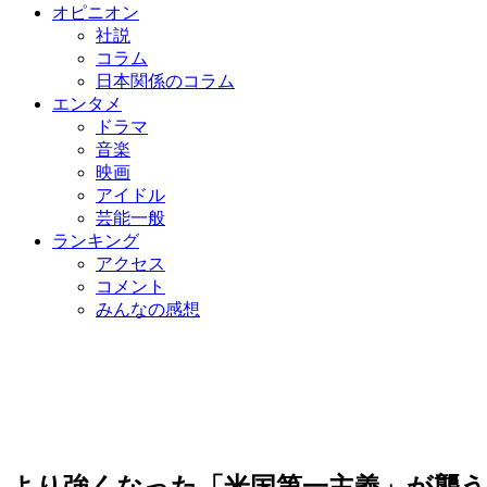
オピニオン
社説
コラム
日本関係のコラム
エンタメ
ドラマ
音楽
映画
アイドル
芸能一般
ランキング
アクセス
コメント
みんなの感想
より強くなった「米国第一主義」が襲