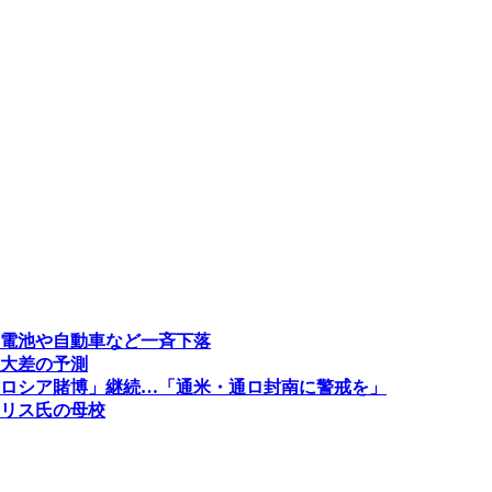
電池や自動車など一斉下落
大差の予測
ロシア賭博」継続…「通米・通ロ封南に警戒を」
リス氏の母校