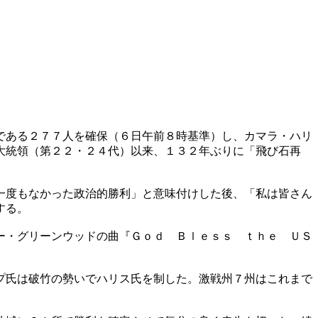
である２７７人を確保（６日午前８時基準）し、カマラ・ハリ
大統領（第２２・２４代）以来、１３２年ぶりに「飛び石再
一度もなかった政治的勝利」と意味付けした後、「私は皆さん
する。
ー・グリーンウッドの曲『Ｇｏｄ Ｂｌｅｓｓ ｔｈｅ ＵＳ
プ氏は破竹の勢いでハリス氏を制した。激戦州７州はこれまで