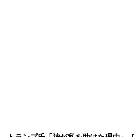
う…トランプ氏「神が私を助けた理由」［