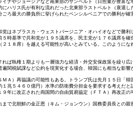
ライナやジョージアなど南東部のサンベルト（日照量が豊富な
的にハリス氏が有利な流れだった北東部ラストベルト（衰退し
分ごろ最大の勝負所に挙げられたペンシルベニアでの勝利が確
和党はネブラスカ・ウェストバージニア・オハイオなどで勝利
前５時基準で共和党が１９５議席を、民主党が１７６議席を確
（２１８席）を越える可能性が高いとみている。このようにな
すれば執権１期よりも一層強力な経済・外交安保政策を繰り広
普遍関税賦課など公約を現実化する場合、韓国にも相当な影響
ＳＭＡ）再協議の可能性もある。トランプ氏は先月１５日「韓
約１兆５４６０億円）水準の防衛費分担金を要求する考えだと
１９年に改正された両国間の自由貿易協定（ＦＴＡ）再改正の
れまで北朝鮮の金正恩（キム・ジョンウン）国務委員長との親