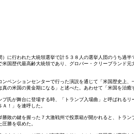
間）に行われた大統領選挙で計５３８人の選挙人団のうち過半
で米国歴代最高齢大統領であり、グロバー・クリーブランド元
コンベンションセンターで行った演説を通じて「米国歴史上、
は真の米国の黄金期になる」と述べた。あわせて「米国を治癒
ンプ氏が舞台に登場する時、「トランプ入場曲」と呼ばれるリ
ＳＡ！」を連呼した。
挙勝敗の鍵を握った７大激戦州で投票箱が開かれると、トラン
た圧勝を収めた。