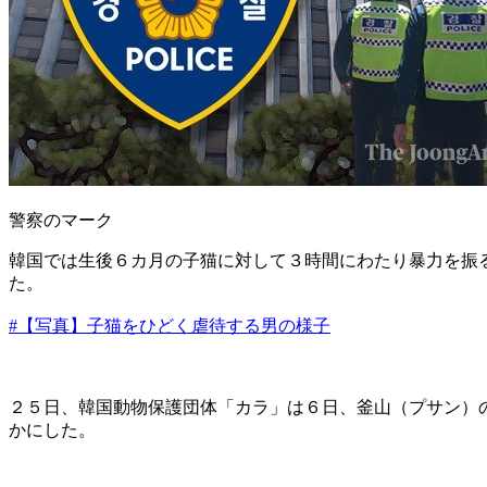
警察のマーク
韓国では生後６カ月の子猫に対して３時間にわたり暴力を振
た。
#【写真】子猫をひどく虐待する男の様子
２５日、韓国動物保護団体「カラ」は６日、釜山（プサン）
かにした。