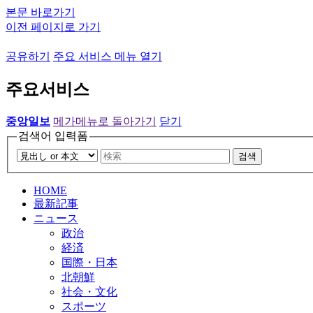
본문 바로가기
이전 페이지로 가기
공유하기
주요 서비스 메뉴 열기
주요서비스
중앙일보
메가메뉴로 돌아가기
닫기
검색어 입력폼
검색
HOME
最新記事
ニュース
政治
経済
国際・日本
北朝鮮
社会・文化
スポーツ