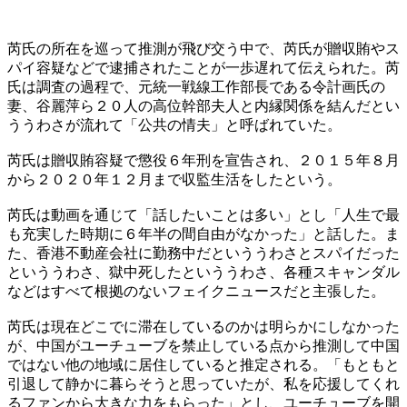
芮氏の所在を巡って推測が飛び交う中で、芮氏が贈収賄やス
パイ容疑などで逮捕されたことが一歩遅れて伝えられた。芮
氏は調査の過程で、元統一戦線工作部長である令計画氏の
妻、谷麗萍ら２０人の高位幹部夫人と内縁関係を結んだとい
ううわさが流れて「公共の情夫」と呼ばれていた。
芮氏は贈収賄容疑で懲役６年刑を宣告され、２０１５年８月
から２０２０年１２月まで収監生活をしたという。
芮氏は動画を通じて「話したいことは多い」とし「人生で最
も充実した時期に６年半の間自由がなかった」と話した。ま
た、香港不動産会社に勤務中だといううわさとスパイだった
といううわさ、獄中死したといううわさ、各種スキャンダル
などはすべて根拠のないフェイクニュースだと主張した。
芮氏は現在どこでに滞在しているのかは明らかにしなかった
が、中国がユーチューブを禁止している点から推測して中国
ではない他の地域に居住していると推定される。「もともと
引退して静かに暮らそうと思っていたが、私を応援してくれ
るファンから大きな力をもらった」とし、ユーチューブを開