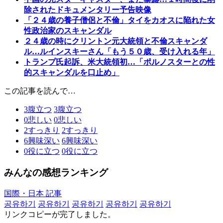
除されたドキュメンタリー予告映像
「２４歳の養子僧侶と不倫」タイをカオスに陥れた女
性政治家のスキャンダル
２４歳の時にクリントン元大統領と不倫スキャンダ
ル…ルインスキーさん「もう５０歳、受け入れる年」
トランプ氏起訴、米大統領初…「ポルノスターとの性
的スキャンダルを口止め」
この記事を読んで…
3
腹立つ
3
腹立つ
0
悲しい
0
悲しい
2
すっきり
2
すっきり
6
興味深い
6
興味深い
0
役に立つ
0
役に立つ
みんなの感想ランキング
国際・日本 記事
공유하기
공유하기
공유하기
공유하기
공유하기
リンクコピーが完了しました。