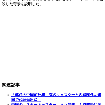
設した背景を説明した。
関連記事
「解任の中国前外相、有名キャスターと内縁関係…米
国で代理母出産」
中国の元スターキャスター、また暴露…１時間後に削