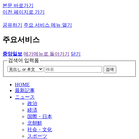
본문 바로가기
이전 페이지로 가기
공유하기
주요 서비스 메뉴 열기
주요서비스
중앙일보
메가메뉴로 돌아가기
닫기
검색어 입력폼
검색
HOME
最新記事
ニュース
政治
経済
国際・日本
北朝鮮
社会・文化
スポーツ