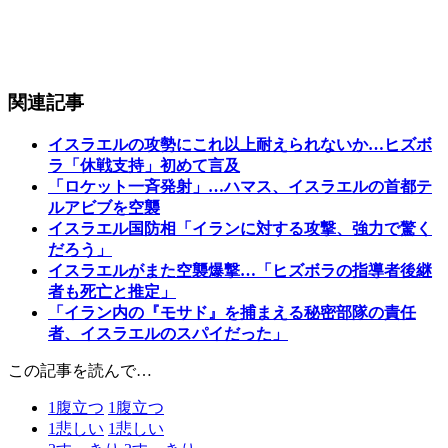
関連記事
イスラエルの攻勢にこれ以上耐えられないか…ヒズボ
ラ「休戦支持」初めて言及
「ロケット一斉発射」…ハマス、イスラエルの首都テ
ルアビブを空襲
イスラエル国防相「イランに対する攻撃、強力で驚く
だろう」
イスラエルがまた空襲爆撃…「ヒズボラの指導者後継
者も死亡と推定」
「イラン内の『モサド』を捕まえる秘密部隊の責任
者、イスラエルのスパイだった」
この記事を読んで…
1
腹立つ
1
腹立つ
1
悲しい
1
悲しい