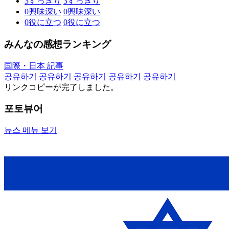
3
すっきり
3
すっきり
0
興味深い
0
興味深い
0
役に立つ
0
役に立つ
みんなの感想ランキング
国際・日本 記事
공유하기
공유하기
공유하기
공유하기
공유하기
リンクコピーが完了しました。
포토뷰어
뉴스 메뉴 보기