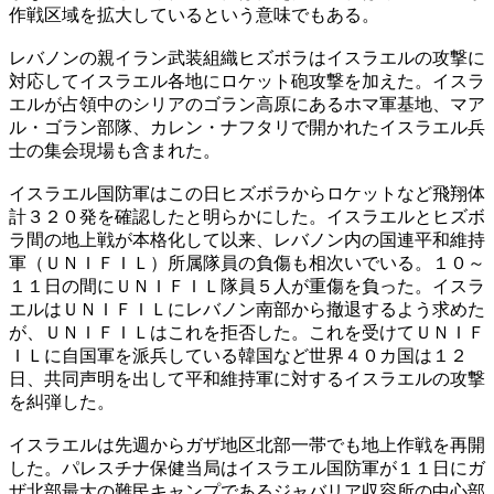
作戦区域を拡大しているという意味でもある。
レバノンの親イラン武装組織ヒズボラはイスラエルの攻撃に
対応してイスラエル各地にロケット砲攻撃を加えた。イスラ
エルが占領中のシリアのゴラン高原にあるホマ軍基地、マア
ル・ゴラン部隊、カレン・ナフタリで開かれたイスラエル兵
士の集会現場も含まれた。
イスラエル国防軍はこの日ヒズボラからロケットなど飛翔体
計３２０発を確認したと明らかにした。イスラエルとヒズボ
ラ間の地上戦が本格化して以来、レバノン内の国連平和維持
軍（ＵＮＩＦＩＬ）所属隊員の負傷も相次いでいる。１０～
１１日の間にＵＮＩＦＩＬ隊員５人が重傷を負った。イスラ
エルはＵＮＩＦＩＬにレバノン南部から撤退するよう求めた
が、ＵＮＩＦＩＬはこれを拒否した。これを受けてＵＮＩＦ
ＩＬに自国軍を派兵している韓国など世界４０カ国は１２
日、共同声明を出して平和維持軍に対するイスラエルの攻撃
を糾弾した。
イスラエルは先週からガザ地区北部一帯でも地上作戦を再開
した。パレスチナ保健当局はイスラエル国防軍が１１日にガ
ザ北部最大の難民キャンプであるジャバリア収容所の中心部