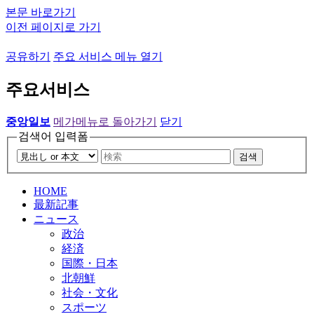
본문 바로가기
이전 페이지로 가기
공유하기
주요 서비스 메뉴 열기
주요서비스
중앙일보
메가메뉴로 돌아가기
닫기
검색어 입력폼
검색
HOME
最新記事
ニュース
政治
経済
国際・日本
北朝鮮
社会・文化
スポーツ