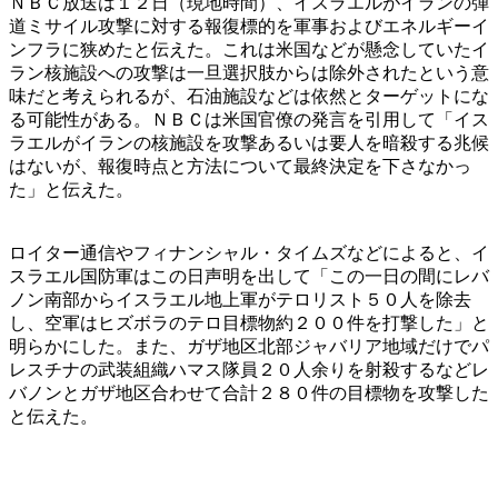
ＮＢＣ放送は１２日（現地時間）、イスラエルがイランの弾
道ミサイル攻撃に対する報復標的を軍事およびエネルギーイ
ンフラに狭めたと伝えた。これは米国などが懸念していたイ
ラン核施設への攻撃は一旦選択肢からは除外されたという意
味だと考えられるが、石油施設などは依然とターゲットにな
る可能性がある。ＮＢＣは米国官僚の発言を引用して「イス
ラエルがイランの核施設を攻撃あるいは要人を暗殺する兆候
はないが、報復時点と方法について最終決定を下さなかっ
た」と伝えた。
ロイター通信やフィナンシャル・タイムズなどによると、イ
スラエル国防軍はこの日声明を出して「この一日の間にレバ
ノン南部からイスラエル地上軍がテロリスト５０人を除去
し、空軍はヒズボラのテロ目標物約２００件を打撃した」と
明らかにした。また、ガザ地区北部ジャバリア地域だけでパ
レスチナの武装組織ハマス隊員２０人余りを射殺するなどレ
バノンとガザ地区合わせて合計２８０件の目標物を攻撃した
と伝えた。