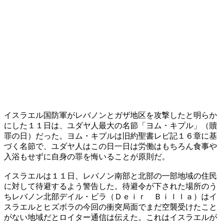
イスラエル国防軍がレバノンとガザ地区を攻撃したと明らか
にした１１日は、ユダヤ人最大の名節「ヨム・キプル」（贖
罪の日）だった。ヨム・キプルは旧約聖書レビ記１６章に基
づく名節で、ユダヤ人はこの日一日は労働はもちろん食事や
入浴もせずに自身の罪を悔いることが原則だ。
イスラエルは１１日、レバノン南部と北部の一部地域の住民
に対して待避するよう警告した。待避令が下された場所のう
ちレバノン北部デイル・ビラ（Ｄｅｉｒ Ｂｉｌｌａ）はイ
スラエルとヒズボラの今回の衝突局面でまだ空襲受けたこと
がない地域だとロイター通信は伝えた。これはイスラエルが