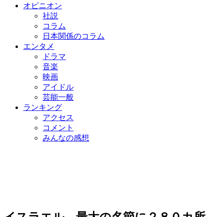
オピニオン
社説
コラム
日本関係のコラム
エンタメ
ドラマ
音楽
映画
アイドル
芸能一般
ランキング
アクセス
コメント
みんなの感想
イスラエル、最大の名節に２８０カ所