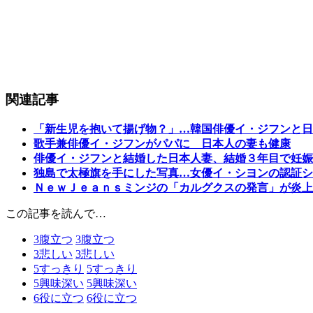
関連記事
「新生児を抱いて揚げ物？」…韓国俳優イ・ジフンと日
歌手兼俳優イ・ジフンがパパに 日本人の妻も健康
俳優イ・ジフンと結婚した日本人妻、結婚３年目で妊娠
独島で太極旗を手にした写真…女優イ・シヨンの認証シ
ＮｅｗＪｅａｎｓミンジの「カルグクスの発言」が炎上
この記事を読んで…
3
腹立つ
3
腹立つ
3
悲しい
3
悲しい
5
すっきり
5
すっきり
5
興味深い
5
興味深い
6
役に立つ
6
役に立つ