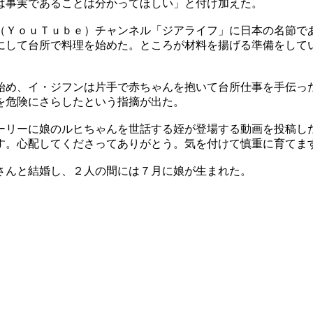
は事実であることは分かってほしい」と付け加えた。
（ＹｏｕＴｕｂｅ）チャンネル「ジアライフ」に日本の名節で
にして台所で料理を始めた。ところが材料を揚げる準備をして
始め、イ・ジフンは片手で赤ちゃんを抱いて台所仕事を手伝っ
を危険にさらしたという指摘が出た。
ーリーに娘のルヒちゃんを世話する姪が登場する動画を投稿し
す。心配してくださってありがとう。気を付けて慎重に育てま
さんと結婚し、２人の間には７月に娘が生まれた。