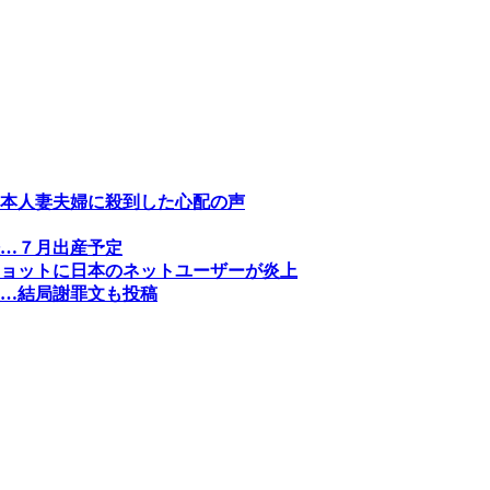
本人妻夫婦に殺到した心配の声
…７月出産予定
ョットに日本のネットユーザーが炎上
…結局謝罪文も投稿