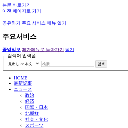
본문 바로가기
이전 페이지로 가기
공유하기
주요 서비스 메뉴 열기
주요서비스
중앙일보
메가메뉴로 돌아가기
닫기
검색어 입력폼
검색
HOME
最新記事
ニュース
政治
経済
国際・日本
北朝鮮
社会・文化
スポーツ