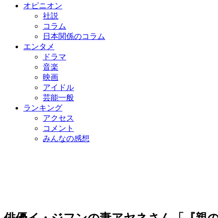
オピニオン
社説
コラム
日本関係のコラム
エンタメ
ドラマ
音楽
映画
アイドル
芸能一般
ランキング
アクセス
コメント
みんなの感想
俳優イ・ジフンの妻アヤネさん「『親の