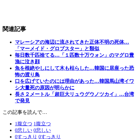
関連記事
マレーシアの海辺に流されてきた正体不明の死体…
「マーメイド・グロブスター」と類似
毎日数千匹捨てる…「１匹数十万ウォン」のマグロ豊
漁に泣き顔
魚を根絶やしにして木も枯らした…韓国に居座った恐
怖の渡り鳥
口を広げていたのには理由があった…韓国馬山湾イワ
シ大量死の原因が明らかに
長さ２メートル「超巨大リュウグウノツカイ」…台湾
で発見
この記事を読んで…
1
腹立つ
1
腹立つ
0
悲しい
0
悲しい
0
すっきり
0
すっきり