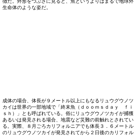
徴だ。外形をつぶさに見ると、魚というよりはまるで地球外
生命体のような姿だ。
成体の場合、体長が９メートル以上にもなるリュウグウノツ
カイは世界の一部地域で「終末魚（ｄｏｏｍｓｄａｙ ｆｉ
ｓｈ）」とも呼ばれている。俗にリュウグウノツカイが捕獲
あるいは発見される場合、地震など災難の前触れとされてい
る。実際、８月ごろカリフォルニアでも体長３．６メートル
のリュウグウノツカイが発見されてから２日後のカリフォル