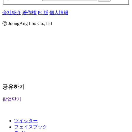
会社紹介
著作権
PC版
個人情報
ⓒ JoongAng Ilbo Co.,Ltd
공유하기
팝업닫기
ツイッター
フェイスブック