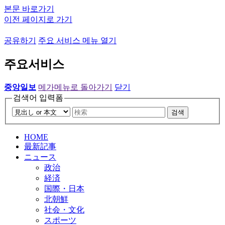
본문 바로가기
이전 페이지로 가기
공유하기
주요 서비스 메뉴 열기
주요서비스
중앙일보
메가메뉴로 돌아가기
닫기
검색어 입력폼
검색
HOME
最新記事
ニュース
政治
経済
国際・日本
北朝鮮
社会・文化
スポーツ