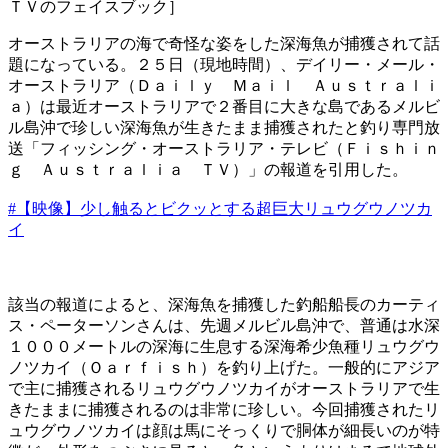
ＴＶのフェイスブック］
オーストラリアの海で奇怪な姿をした深海魚が捕獲されて話
題になっている。２５日（現地時間）、デイリー・メール・
オーストラリア（Ｄａｉｌｙ Ｍａｉｌ Ａｕｓｔｒａｌｉ
ａ）は最近オーストラリアで２番目に大きな島であるメルビ
ル島沖で珍しい深海魚が生きたまま捕獲されたと釣り専門放
送「フィッシング・オーストラリア・テレビ（Ｆｉｓｈｉｎ
ｇ Ａｕｓｔｒａｌｉａ ＴＶ）」の報道を引用した。
#【映像】少し触るとビクッとする超巨大リュウグウノツカ
イ
該当の報道によると、深海魚を捕獲した釣船船長のカーティ
ス・ペーターソンさんは、先週メルビル島沖で、普通は水深
１０００メートルの深海に生息する深海希少魚種リュウグウ
ノツカイ（Ｏａｒｆｉｓｈ）を釣り上げた。一般的にアジア
で主に捕獲されるリュウグウノツカイがオーストラリアで生
きたままに捕獲されるのは非常に珍しい。今回捕獲されたリ
ュウグウノツカイは顔は馬にそっくりで胴体が細長いのが特