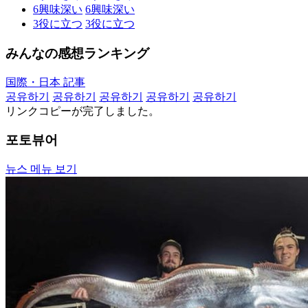
6
興味深い
6
興味深い
3
役に立つ
3
役に立つ
みんなの感想ランキング
国際・日本 記事
공유하기
공유하기
공유하기
공유하기
공유하기
リンクコピーが完了しました。
포토뷰어
뉴스 메뉴 보기