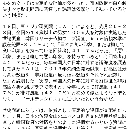
応をめぐっては否定的な評価が多かった。韓国政府が自ら解
決すべき歴史問題に関連した課題は依然として残っていると
いう指摘だ。
１９日、東アジア研究院（ＥＡＩ）によると、先月２６～２
８日、全国の１８歳以上の男女１００６人を対象に実施した
世論調査（韓国リサーチ依頼ウェブ調査、９５％信頼水準に
誤差範囲±３．１％ｐ）で「日本に良い印象、または概して
良い印象」を持っている回答者は４１．７％だった。「悪い
印象、または概して悪い印象」を持っているという回答者は
４２．７％だった。毎年韓国人の日本に対する認識度を調査
してきたＥＡＩは「２０１３年の調査開始以来、好感度は最
も高い数値を、非好感度は最も低い数値をそれぞれ記録し
た」と説明した。実際、韓国人の日本に対する好感度と非好
感度を折れ線グラフで表すと、今年に入って好感度（４１．
７％）が非好感度（４２．７％）と初めて似たような水準と
なり、「ゴールデンクロス」に近づいたという分析だ。
歴史問題に対しては、依然として否定的な評価が支配的だっ
た。７月、日本の佐渡金山のユネスコ世界文化遺産登録に関
連した韓国政府の対応をどのように評価するかという質問に
５９．７％が「否定的に評価する」と答えた。「肯定的に評