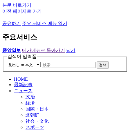
본문 바로가기
이전 페이지로 가기
공유하기
주요 서비스 메뉴 열기
주요서비스
중앙일보
메가메뉴로 돌아가기
닫기
검색어 입력폼
검색
HOME
最新記事
ニュース
政治
経済
国際・日本
北朝鮮
社会・文化
スポーツ