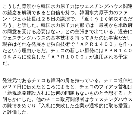
こうした背景から韓国水力原子力はウェスチングハウス関連
の懸念を解消できると自信を持つ。韓国水力原子力のファ
ン・ジュホ社長は２８日の講演で、「近くうまく解決するだ
ろう」と話した。韓国水力原子力内部では「最初から米政府
の同意を受ける必要はない」との主張まで出ている。過去に
ウェスチングハウスの基本技術を持ってきたのは事実だが、
現在はそれを発展させ独自技術で「ＡＰＲ１４００」を作っ
たという理由からだ。チェコの新しい原発にはＡＰＲ１４０
０をさらに改良した「ＡＰＲ１０００」が適用される予定
だ。
発注元であるチェコも韓国の肩を持っている。チェコ通信社
が２７日に伝えたところによると、チェコのフィアラ首相は
「新規原発建設入札には何の問題もないものと予想する」と
明らかにした。他のチェコ政府関係者はウェスチングハウス
の陳情をめぐり「入札に失敗した企業が通常的に取る措置」
と評価した。