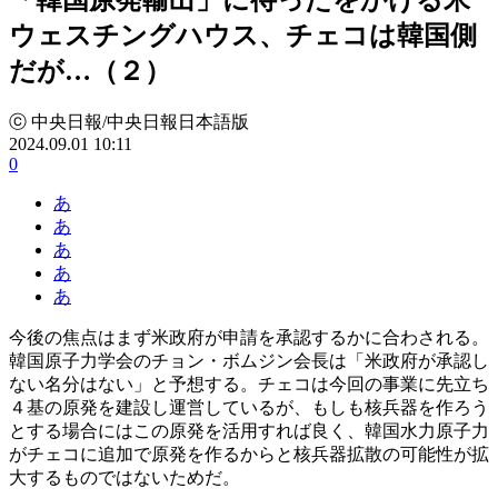
ウェスチングハウス、チェコは韓国側
だが…（２）
ⓒ 中央日報/中央日報日本語版
2024.09.01 10:11
0
あ
あ
あ
あ
あ
今後の焦点はまず米政府が申請を承認するかに合わされる。
韓国原子力学会のチョン・ボムジン会長は「米政府が承認し
ない名分はない」と予想する。チェコは今回の事業に先立ち
４基の原発を建設し運営しているが、もしも核兵器を作ろう
とする場合にはこの原発を活用すれば良く、韓国水力原子力
がチェコに追加で原発を作るからと核兵器拡散の可能性が拡
大するものではないためだ。