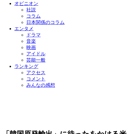
オピニオン
社説
コラム
日本関係のコラム
エンタメ
ドラマ
音楽
映画
アイドル
芸能一般
ランキング
アクセス
コメント
みんなの感想
「韓国原発輸出」に待ったをかける米