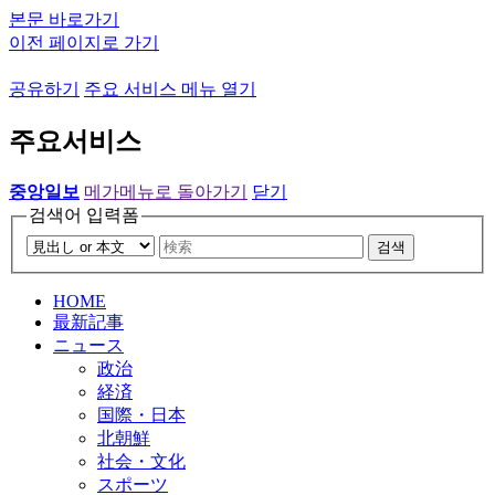
본문 바로가기
이전 페이지로 가기
공유하기
주요 서비스 메뉴 열기
주요서비스
중앙일보
메가메뉴로 돌아가기
닫기
검색어 입력폼
검색
HOME
最新記事
ニュース
政治
経済
国際・日本
北朝鮮
社会・文化
スポーツ