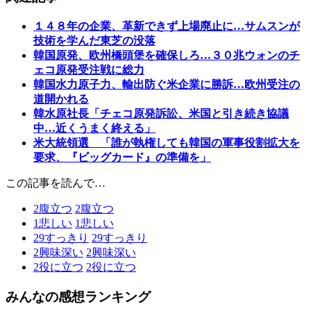
１４８年の企業、革新できず上場廃止に…サムスンが
技術を学んだ東芝の没落
韓国原発、欧州橋頭堡を確保しろ…３０兆ウォンのチ
ェコ原発受注戦に総力
韓国水力原子力、輸出防ぐ米企業に勝訴…欧州受注の
道開かれる
韓水原社長「チェコ原発訴訟、米国と引き続き協議
中…近くうまく終える」
米大統領選 「誰が執権しても韓国の軍事役割拡大を
要求、『ビッグカード』の準備を」
この記事を読んで…
2
腹立つ
2
腹立つ
1
悲しい
1
悲しい
29
すっきり
29
すっきり
2
興味深い
2
興味深い
2
役に立つ
2
役に立つ
みんなの感想ランキング