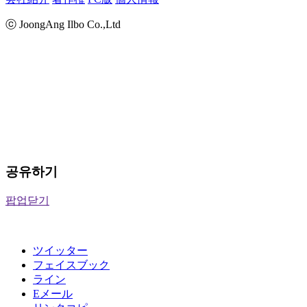
ⓒ JoongAng Ilbo Co.,Ltd
공유하기
팝업닫기
ツイッター
フェイスブック
ライン
Eメール