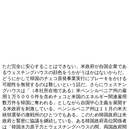
ただ完全に安心することはできない。米政府が自国企業であ
るウェスチングハウスの顔色をうかがうほかはないからだ。
どうにかして韓国のチェコ原発事業実行にブレーキをかける
可能性を無視するのは難しいという話だ。さらにウェスチン
グハウスは「（本社所在地である）米ペンシルベニア州の雇
用１万５０００件を含めチェコと米国のエネルギー関連雇用
数万件を韓国に奪われる」としながら自国中心主義を展開す
る米政府を刺激している。ペンシルベニア州は１１月の米大
統領選挙の激戦州のひとつでもある。このため韓国政府は米
政府と緊密に協議を継続している。ある韓国政府高位関係者
は「韓国水力原子力とウェスチングハウスの間、両国政府間