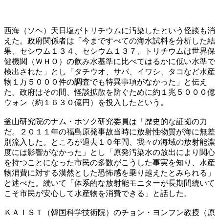
西海（ソヘ）天日塩がトリチウムに汚染したという怪談も消
えた。政府関係者は「今まですべての海水試料を分析した結
果、セシウム１３４、セシウム１３７、トリチウムは世界保
健機関（ＷＨＯ）の飲み水基準に比べてはるかに低い水準で
検出された」とし「タチウオ、サバ、イワシ、タコなど水産
物１万５０００件の調査でも特異事項がなかった」と伝え
た。政府はその間、怪談拡散を防ぐために約１兆５０００億
ウォン（約１６３０億円）を投入したという。
釜山研究院のナム・ホソク研究委員は「歴史的な証拠の力
だ。２０１１年の福島原発事故当時に放射性物質が海に無差
別流入した。ところが過去１０年間、我々の海域の放射能濃
度には影響がなかった」とし「原発汚染水の放出により関心
を持つことになった市民の多数がこうした事実を知り、水産
物消費に対する漠然とした恐怖感を乗り越えたとみられる」
と述べた。続いて「体系的な放射能モニターが長期間続いて
こそ市民が安心して水産物を消費できる」と話した。
ＫＡＩＳＴ（韓国科学技術院）のチョン・ヨンフン教授（原