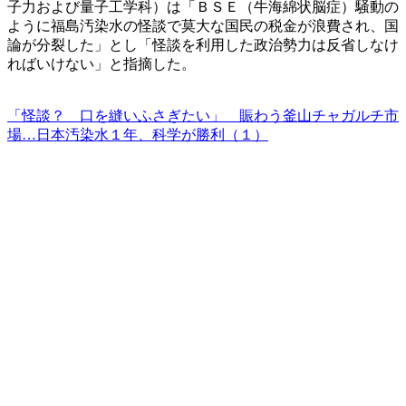
子力および量子工学科）は「ＢＳＥ（牛海綿状脳症）騒動の
ように福島汚染水の怪談で莫大な国民の税金が浪費され、国
論が分裂した」とし「怪談を利用した政治勢力は反省しなけ
ればいけない」と指摘した。
「怪談？ 口を縫いふさぎたい」 賑わう釜山チャガルチ市
場…日本汚染水１年、科学が勝利（１）