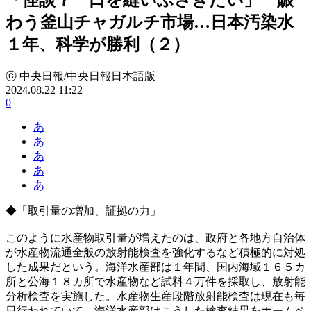
わう釜山チャガルチ市場…日本汚染水
１年、科学が勝利（２）
ⓒ 中央日報/中央日報日本語版
2024.08.22 11:22
0
あ
あ
あ
あ
あ
◆「取引量の増加、証拠の力」
このように水産物取引量が増えたのは、政府と各地方自治体
が水産物流通全般の放射能検査を強化するなど積極的に対処
した成果だという。海洋水産部は１年間、国内海域１６５カ
所と公海１８カ所で水産物など試料４万件を採取し、放射能
分析検査を実施した。水産物生産段階放射能検査は現在も毎
日行われていて、海洋水産部はこうした検査結果をホームペ