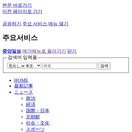
본문 바로가기
이전 페이지로 가기
공유하기
주요 서비스 메뉴 열기
주요서비스
중앙일보
메가메뉴로 돌아가기
닫기
검색어 입력폼
검색
HOME
最新記事
ニュース
政治
経済
国際・日本
北朝鮮
社会・文化
スポーツ