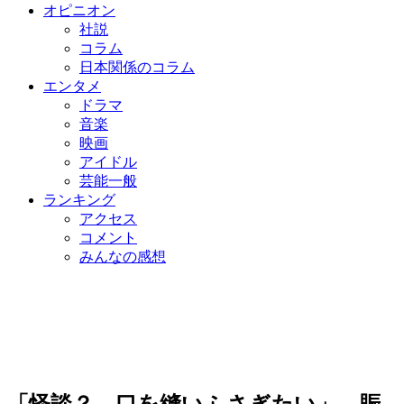
オピニオン
社説
コラム
日本関係のコラム
エンタメ
ドラマ
音楽
映画
アイドル
芸能一般
ランキング
アクセス
コメント
みんなの感想
「怪談？ 口を縫いふさぎたい」 賑