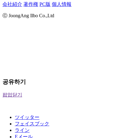
会社紹介
著作権
PC版
個人情報
ⓒ JoongAng Ilbo Co.,Ltd
공유하기
팝업닫기
ツイッター
フェイスブック
ライン
Eメール