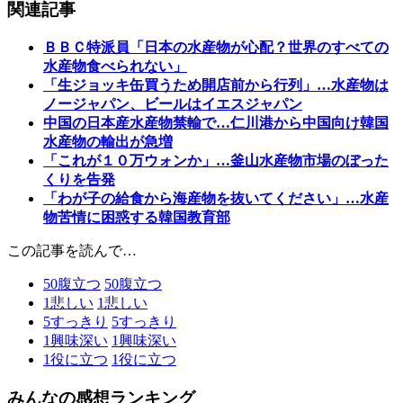
関連記事
ＢＢＣ特派員「日本の水産物が心配？世界のすべての
水産物食べられない」
「生ジョッキ缶買うため開店前から行列」…水産物は
ノージャパン、ビールはイエスジャパン
中国の日本産水産物禁輸で…仁川港から中国向け韓国
水産物の輸出が急増
「これが１０万ウォンか」…釜山水産物市場のぼった
くりを告発
「わが子の給食から海産物を抜いてください」…水産
物苦情に困惑する韓国教育部
この記事を読んで…
50
腹立つ
50
腹立つ
1
悲しい
1
悲しい
5
すっきり
5
すっきり
1
興味深い
1
興味深い
1
役に立つ
1
役に立つ
みんなの感想ランキング