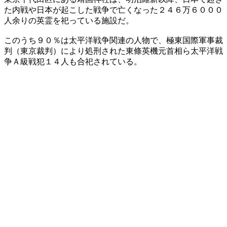
た内戦や日本が起こした戦争で亡くなった２４６万６０００
人余りの英霊を祀っている施設だ。
このうち９０％は太平洋戦争関連の人物で、極東国際軍事裁
判（東京裁判）により処刑された東條英機元首相ら太平洋戦
争Ａ級戦犯１４人も合祀されている。