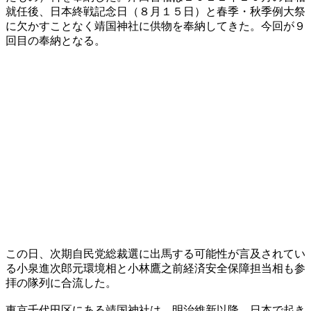
就任後、日本終戦記念日（８月１５日）と春季・秋季例大祭
に欠かすことなく靖国神社に供物を奉納してきた。今回が９
回目の奉納となる。
この日、次期自民党総裁選に出馬する可能性が言及されてい
る小泉進次郎元環境相と小林鷹之前経済安全保障担当相も参
拝の隊列に合流した。
東京千代田区にある靖国神社は、明治維新以降、日本で起き