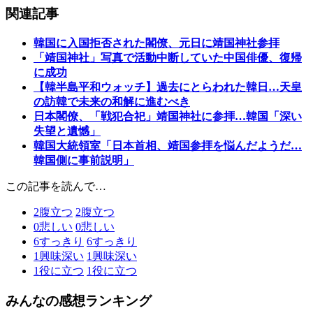
関連記事
韓国に入国拒否された閣僚、元日に靖国神社参拝
「靖国神社」写真で活動中断していた中国俳優、復帰
に成功
【韓半島平和ウォッチ】過去にとらわれた韓日…天皇
の訪韓で未来の和解に進むべき
日本閣僚、「戦犯合祀」靖国神社に参拝…韓国「深い
失望と遺憾」
韓国大統領室「日本首相、靖国参拝を悩んだようだ…
韓国側に事前説明」
この記事を読んで…
2
腹立つ
2
腹立つ
0
悲しい
0
悲しい
6
すっきり
6
すっきり
1
興味深い
1
興味深い
1
役に立つ
1
役に立つ
みんなの感想ランキング