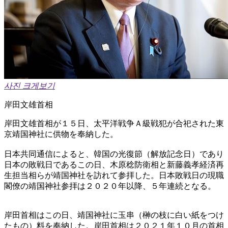
사진 크게보기
岸田文雄首相
岸田文雄首相が１５日、太平洋戦争Ａ級戦犯が合祀された東
京靖国神社に供物を奉納した。
日本共同通信によると、韓国の光復節（解放記念日）であり
日本の敗戦日であるこの日、木原稔防衛相と新藤義孝経済再
生担当相らが靖国神社を訪れて参拝した。日本敗戦日の現職
閣僚の靖国神社参拝は２０２０年以降、５年連続となる。
岸田首相はこの日、靖国神社に玉串（榊の枝に白い紙をつけ
たもの）料を奉納した。岸田首相は２０２１年１０月の首相