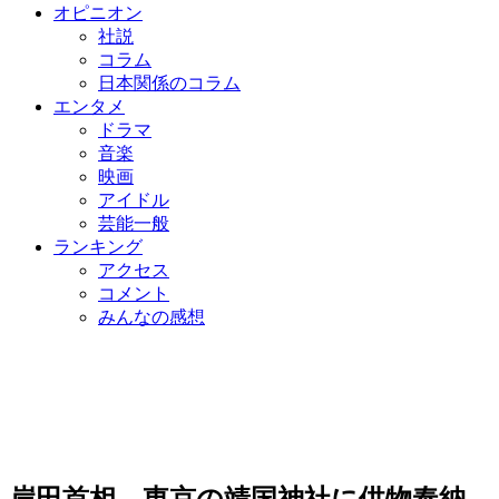
オピニオン
社説
コラム
日本関係のコラム
エンタメ
ドラマ
音楽
映画
アイドル
芸能一般
ランキング
アクセス
コメント
みんなの感想
岸田首相、東京の靖国神社に供物奉納