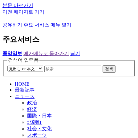
본문 바로가기
이전 페이지로 가기
공유하기
주요 서비스 메뉴 열기
주요서비스
중앙일보
메가메뉴로 돌아가기
닫기
검색어 입력폼
검색
HOME
最新記事
ニュース
政治
経済
国際・日本
北朝鮮
社会・文化
スポーツ