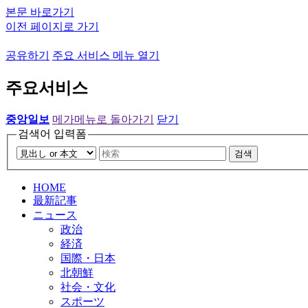
본문 바로가기
이전 페이지로 가기
공유하기
주요 서비스 메뉴 열기
주요서비스
중앙일보
메가메뉴로 돌아가기
닫기
검색어 입력폼
검색
HOME
最新記事
ニュース
政治
経済
国際・日本
北朝鮮
社会・文化
スポーツ