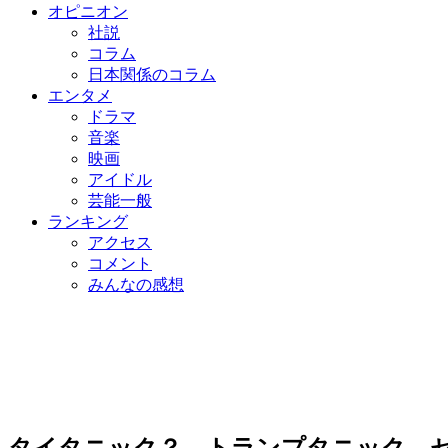
オピニオン
社説
コラム
日本関係のコラム
エンタメ
ドラマ
音楽
映画
アイドル
芸能一般
ランキング
アクセス
コメント
みんなの感想
タイタニック？ トランプタニック…