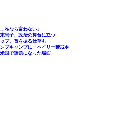
…私なら言わない」
末息子、政治の舞台に立つ
ップ、首を振る仕草も
ンプキャンプに「ヘイリー警戒令」
米国で話題になった場面