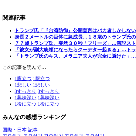
関連記事
トランプ氏「『台湾防御』公開宣言はバカ者しかしない
身長２メートルの巨体に急成長…１８歳のトランプ氏の
７７歳トランプ氏、突然３０秒「フリーズ」…演説スト
「彼女が副大統領になったらクーデター起きる」…トラ
「トランプ氏のキス、メラニア夫人が完全に避けた」…
この記事を読んで…
1
腹立つ
1
腹立つ
1
悲しい
1
悲しい
3
すっきり
3
すっきり
1
興味深い
1
興味深い
1
役に立つ
1
役に立つ
みんなの感想ランキング
国際・日本 記事