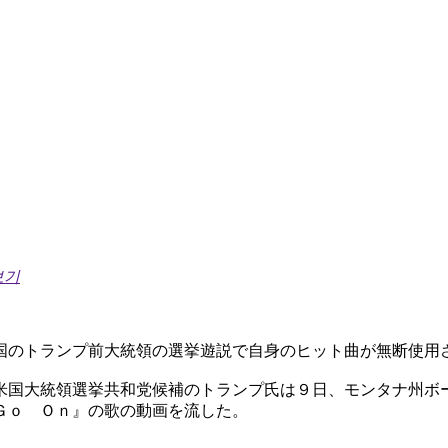
보기
国のトランプ前大統領の選挙遊説で自身のヒット曲が無断使用
米国大統領選挙共和党候補のトランプ氏は９日、モンタナ州ボ
Ｇｏ Ｏｎ』の歌の動画を流した。