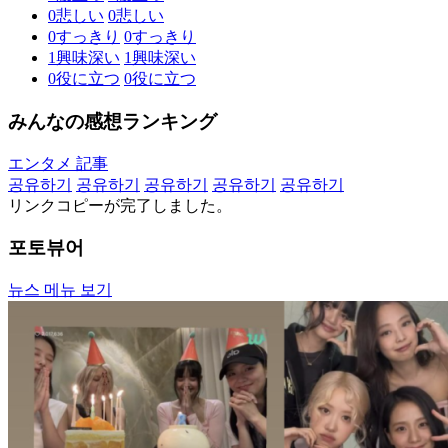
0
悲しい
0
悲しい
0
すっきり
0
すっきり
1
興味深い
1
興味深い
0
役に立つ
0
役に立つ
みんなの感想ランキング
エンタメ 記事
공유하기
공유하기
공유하기
공유하기
공유하기
リンクコピーが完了しました。
포토뷰어
뉴스 메뉴 보기