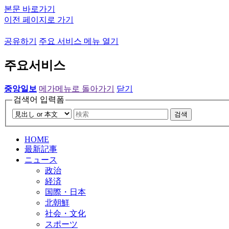
본문 바로가기
이전 페이지로 가기
공유하기
주요 서비스 메뉴 열기
주요서비스
중앙일보
메가메뉴로 돌아가기
닫기
검색어 입력폼
검색
HOME
最新記事
ニュース
政治
経済
国際・日本
北朝鮮
社会・文化
スポーツ