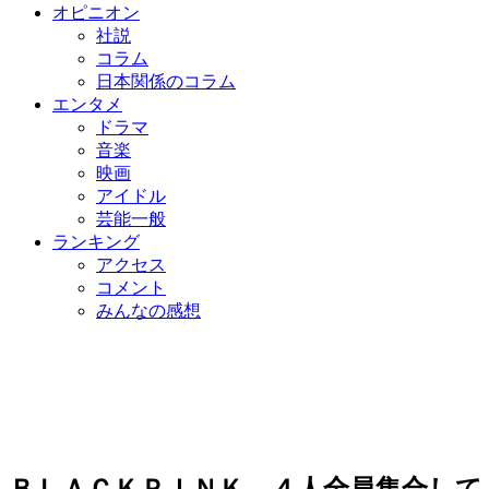
オピニオン
社説
コラム
日本関係のコラム
エンタメ
ドラマ
音楽
映画
アイドル
芸能一般
ランキング
アクセス
コメント
みんなの感想
ＢＬＡＣＫＰＩＮＫ、４人全員集合して