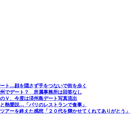
ート…顔を隠さず手をつないで街を歩く
州でデート？ 所属事務所は回答なし
のＶ、今度は済州島デート写真流出
と熱愛説…「パリのレストランで食事」
ツアーを終えた感想「２０代を輝かせてくれてありがとう」