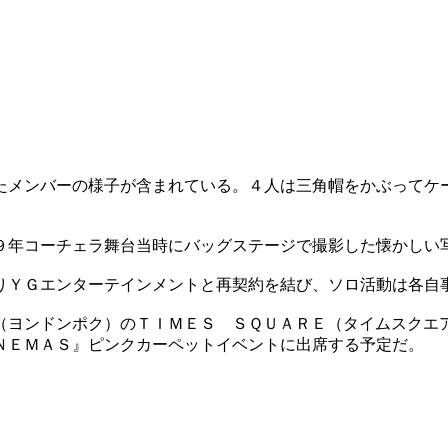
たメンバーの様子が含まれている。４人は三角帽をかぶってケ
９年コーチェラ舞台当時にバッグステージで撮影した懐かしい
りＹＧエンターテインメントと再契約を結び、ソロ活動は各自
（ヨンドンポク）のＴＩＭＥＳ ＳＱＵＡＲＥ（タイムスクエ
ＮＥＭＡＳ』ピンクカーペットイベントに出席する予定だ。