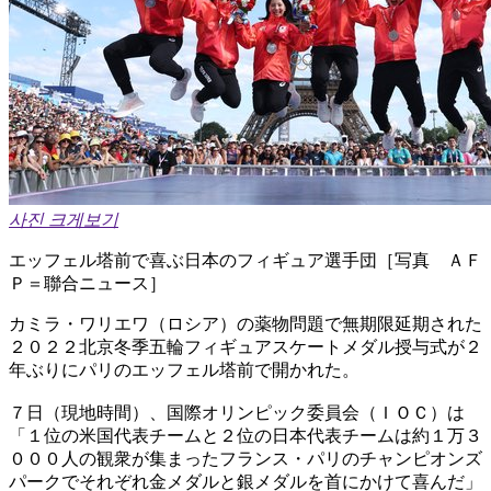
사진 크게보기
エッフェル塔前で喜ぶ日本のフィギュア選手団［写真 ＡＦ
Ｐ＝聯合ニュース］
カミラ・ワリエワ（ロシア）の薬物問題で無期限延期された
２０２２北京冬季五輪フィギュアスケートメダル授与式が２
年ぶりにパリのエッフェル塔前で開かれた。
７日（現地時間）、国際オリンピック委員会（ＩＯＣ）は
「１位の米国代表チームと２位の日本代表チームは約１万３
０００人の観衆が集まったフランス・パリのチャンピオンズ
パークでそれぞれ金メダルと銀メダルを首にかけて喜んだ」