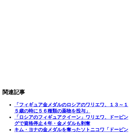
関連記事
「フィギュア金メダルのロシアのワリエワ、１３～１
５歳の時に５６種類の薬物を投与」
「ロシアのフィギュアクイーン」ワリエワ、ドーピン
グで資格停止４年・金メダルも剥奪
キム・ヨナの金メダルを奪ったソトニコワ「ドーピン