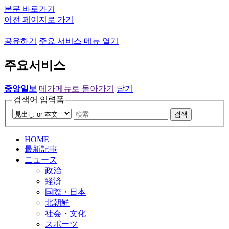
본문 바로가기
이전 페이지로 가기
공유하기
주요 서비스 메뉴 열기
주요서비스
중앙일보
메가메뉴로 돌아가기
닫기
검색어 입력폼
검색
HOME
最新記事
ニュース
政治
経済
国際・日本
北朝鮮
社会・文化
スポーツ