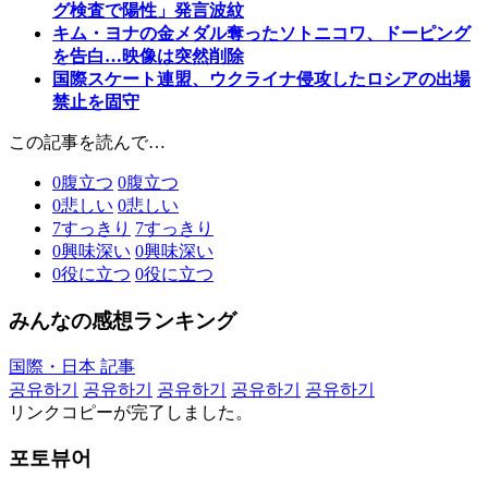
グ検査で陽性」発言波紋
キム・ヨナの金メダル奪ったソトニコワ、ドーピング
を告白…映像は突然削除
国際スケート連盟、ウクライナ侵攻したロシアの出場
禁止を固守
この記事を読んで…
0
腹立つ
0
腹立つ
0
悲しい
0
悲しい
7
すっきり
7
すっきり
0
興味深い
0
興味深い
0
役に立つ
0
役に立つ
みんなの感想ランキング
国際・日本 記事
공유하기
공유하기
공유하기
공유하기
공유하기
リンクコピーが完了しました。
포토뷰어