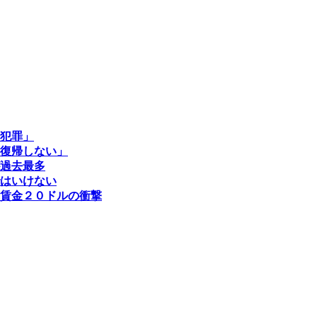
犯罪」
復帰しない」
過去最多
はいけない
賃金２０ドルの衝撃