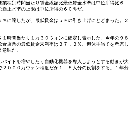
要業種別時間当たり賃金総額比最低賃金水準は中位所得比６
の適正水準の上限は中位所得の６０％だ。
６％に達したが、最低賃金は５％の引き上げにとどまった。２
を１時間当たり１万３０ウォンに確定し告示した。今年の９８
飲食店業の最低賃金未満率は３７．３％、週休手当てを考慮し
う意味だ。
ルバイトを増やしたり自動化機器を導入しようとする動きが大
で２０００万ウォン程度だが１．５人分の役割をする。１年分