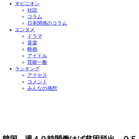
オピニオン
社説
コラム
日本関係のコラム
エンタメ
ドラマ
音楽
映画
アイドル
芸能一般
ランキング
アクセス
コメント
みんなの感想
韓国、週４９時間働けば貧困脱出…ＯＥ