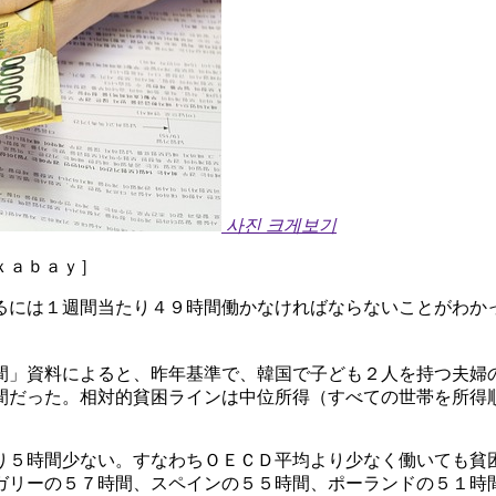
사진 크게보기
ｘａｂａｙ］
るには１週間当たり４９時間働かなければならないことがわか
間」資料によると、昨年基準で、韓国で子ども２人を持つ夫婦
間だった。相対的貧困ラインは中位所得（すべての世帯を所得
り５時間少ない。すなわちＯＥＣＤ平均より少なく働いても貧
ガリーの５７時間、スペインの５５時間、ポーランドの５１時