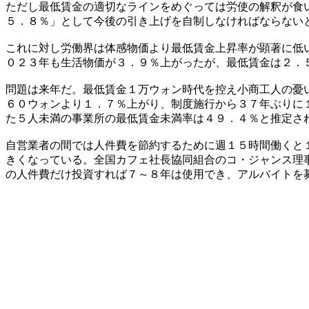
ただし最低賃金の適切なラインをめぐっては労使の解釈が食
５．８％」として今後の引き上げを自制しなければならない
これに対し労働界は体感物価より最低賃金上昇率が顕著に低
０２３年も生活物価が３．９％上がったが、最低賃金は２．
問題は来年だ。最低賃金１万ウォン時代を控え小商工人の憂
６０ウォンより１．７％上がり、制度施行から３７年ぶりに
た５人未満の事業所の最低賃金未満率は４９．４％と推定さ
自営業者の間では人件費を節約するために週１５時間働くと
きくなっている。全国カフェ社長協同組合のコ・ジャンス理
の人件費だけ投資すれば７～８年は使用でき、アルバイトを