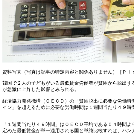
資料写真（写真は記事の特定内容と関係ありません）［Ｐｉ
韓国で２人の子どもがいる最低賃金労働者が貧困から脱出す
が急激に上昇した影響とみられる。
経済協力開発機構（ＯＥＣＤ）の「貧困脱出に必要な労働時
イン」を超えるために必要な労働時間は１週間当たり４９時
「１週間当たり４９時間」はＯＥＣＤ平均である５４時間よ
定めた最低賃金が単一適用される国と単純比較すれば、ハン