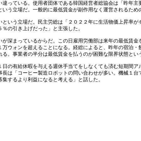
い違っている。使用者団体である韓国経営者総協会は「昨年主
という立場だ。一般的に最低賃金が副作用なく運営されるため
いという立場だ。民主労総は「２０２２年に生活物価上昇率が
５％の引き上げだった」と主張した。
いが深まっているからだ。この日雇用労働部は来年の最低賃金
１万ウォンを超えることになる。経総によると、昨年の宿泊・
れる。事業者の半分は最低賃金を払うのが困難な限界状態とい
１日の有給休暇を与える週休手当てをしなくても済む短期間ア
事長は「コーヒー製造ロボットの問い合わせが多い。機械１台
募集するより利益になると考える」と話した。