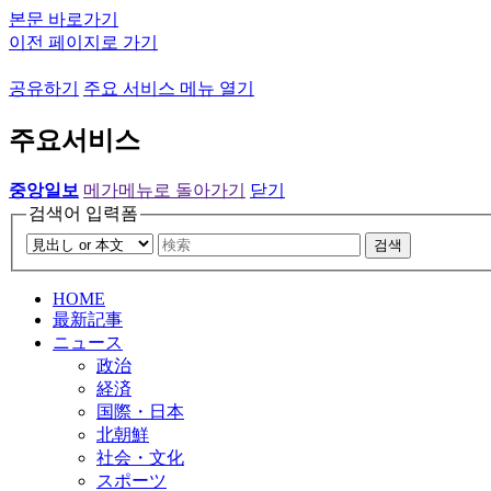
본문 바로가기
이전 페이지로 가기
공유하기
주요 서비스 메뉴 열기
주요서비스
중앙일보
메가메뉴로 돌아가기
닫기
검색어 입력폼
검색
HOME
最新記事
ニュース
政治
経済
国際・日本
北朝鮮
社会・文化
スポーツ