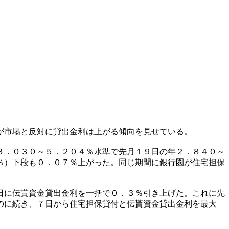
が市場と反対に貸出金利は上がる傾向を見せている。
３．０３０～５．２０４％水準で先月１９日の年２．８４０～
％）下段も０．０７％上がった。同じ期間に銀行圏が住宅担保
日に伝貰資金貸出金利を一括で０．３％引き上げた。これに先
のに続き、７日から住宅担保貸付と伝貰資金貸出金利を最大