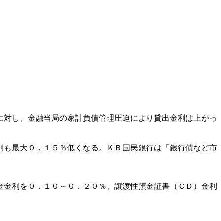
に対し、金融当局の家計負債管理圧迫により貸出金利は上がっ
利も最大０．１５％低くなる。ＫＢ国民銀行は「銀行債など市
金金利を０．１０～０．２０％、譲渡性預金証書（ＣＤ）金利