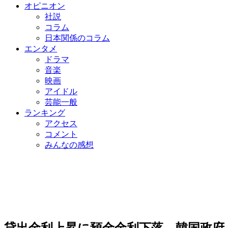
オピニオン
社説
コラム
日本関係のコラム
エンタメ
ドラマ
音楽
映画
アイドル
芸能一般
ランキング
アクセス
コメント
みんなの感想
貸出金利上昇に預金金利下落…韓国政府