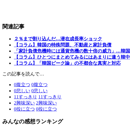
関連記事
２％まで割り込んだ…潜在成長率ショック
【コラム】韓国の特殊問題、不動産と家計負債
「家計負債危機時には通貨危機の数十倍の威力」…韓国
【コラム】ひとつにまとめてみるにはあまりに違う韓中
【コラム】「韓国ピーク論」の不都合な真実と対応
この記事を読んで…
0
腹立つ
0
腹立つ
0
悲しい
0
悲しい
11
すっきり
11
すっきり
2
興味深い
2
興味深い
0
役に立つ
0
役に立つ
みんなの感想ランキング