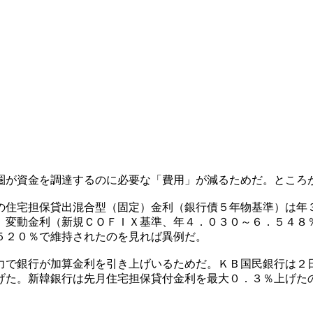
圏が資金を調達するのに必要な「費用」が減るためだ。ところ
の住宅担保貸出混合型（固定）金利（銀行債５年物基準）は年
。変動金利（新規ＣＯＦＩＸ基準、年４．０３０～６．５４８
５２０％で維持されたのを見れば異例だ。
力で銀行が加算金利を引き上げいるためだ。ＫＢ国民銀行は２
げた。新韓銀行は先月住宅担保貸付金利を最大０．３％上げた