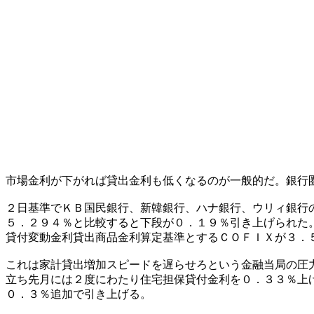
市場金利が下がれば貸出金利も低くなるのが一般的だ。銀行
２日基準でＫＢ国民銀行、新韓銀行、ハナ銀行、ウリィ銀行
５．２９４％と比較すると下段が０．１９％引き上げられた
貸付変動金利貸出商品金利算定基準とするＣＯＦＩＸが３．
これは家計貸出増加スピードを遅らせろという金融当局の圧
立ち先月には２度にわたり住宅担保貸付金利を０．３３％上
０．３％追加で引き上げる。