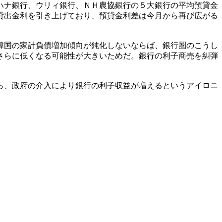
ハナ銀行、ウリィ銀行、ＮＨ農協銀行の５大銀行の平均預貸金
貸出金利を引き上げており、預貸金利差は今月から再び広がる
韓国の家計負債増加傾向が鈍化しないならば、銀行圏のこうし
さらに低くなる可能性が大きいためだ。銀行の利子商売を糾弾
ら、政府の介入により銀行の利子収益が増えるというアイロニ
。