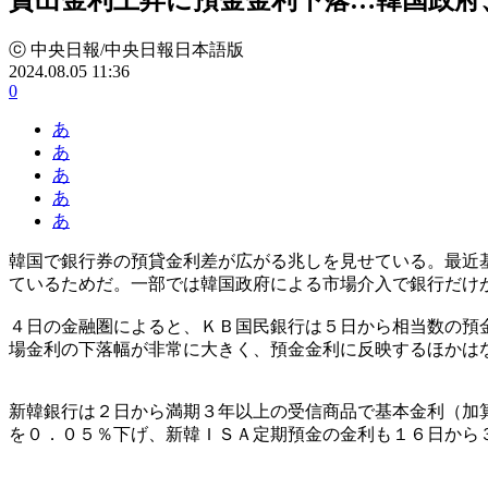
ⓒ 中央日報/中央日報日本語版
2024.08.05 11:36
0
あ
あ
あ
あ
あ
韓国で銀行券の預貸金利差が広がる兆しを見せている。最近
ているためだ。一部では韓国政府による市場介入で銀行だけ
４日の金融圏によると、ＫＢ国民銀行は５日から相当数の預
場金利の下落幅が非常に大きく、預金金利に反映するほかは
新韓銀行は２日から満期３年以上の受信商品で基本金利（加
を０．０５％下げ、新韓ＩＳＡ定期預金の金利も１６日から