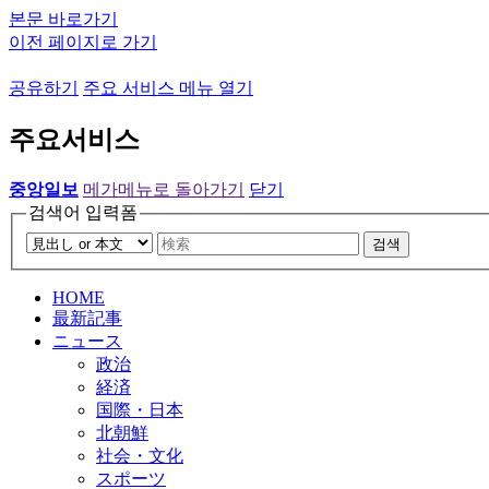
본문 바로가기
이전 페이지로 가기
공유하기
주요 서비스 메뉴 열기
주요서비스
중앙일보
메가메뉴로 돌아가기
닫기
검색어 입력폼
검색
HOME
最新記事
ニュース
政治
経済
国際・日本
北朝鮮
社会・文化
スポーツ