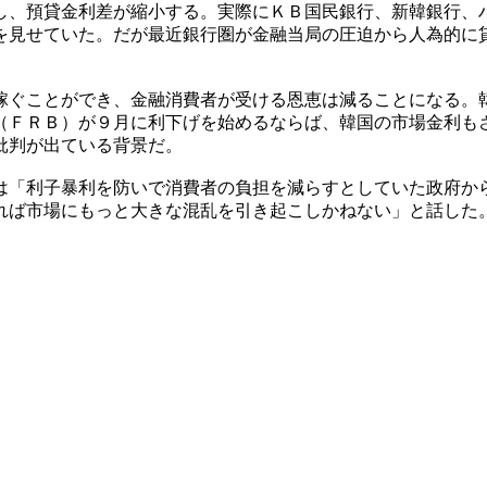
し、預貸金利差が縮小する。実際にＫＢ国民銀行、新韓銀行、
を見せていた。だが最近銀行圏が金融当局の圧迫から人為的に
稼ぐことができ、金融消費者が受ける恩恵は減ることになる。
（ＦＲＢ）が９月に利下げを始めるならば、韓国の市場金利も
批判が出ている背景だ。
は「利子暴利を防いで消費者の負担を減らすとしていた政府か
れば市場にもっと大きな混乱を引き起こしかねない」と話した