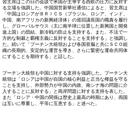
習主席はこの日の会談で米国が主導する西欧の圧力に反対す
る立場を強調した。中国国営新華社通信によると、習主席は
「中国はロシアがＢＲＩＣＳ（ブラジル、ロシア、インド、
中国、南アフリカの新興経済体）の巡回議長国の職責を履行
し、グローバルサウス（主に南半球に位置した新興国と開発
途上国）の団結、新冷戦の防止を支持する。また、不法で一
方的な制裁と覇権主義に反対することを支持する」と強調し
た。続いて「プーチン大統領および各国首脳と共にＳＣＯ組
織の長期的、安定的な運営を導き、さらに緊密な運命共同体
にすることを期待する」と話した。
プーチン大統領も中国に対する支持を強調した。プーチン大
統領は「ロシアは中国が自国の核心利益と正当な権益を守る
ことを支持し、外部勢力が中国の内政、南シナ海の問題に介
入することに反対する」と両岸問題に対する支持を表した。
また「ロシア・中国の関係は歴史上最高の時期にあり、両国
は互いに尊重し、平等に互恵する」と述べた。