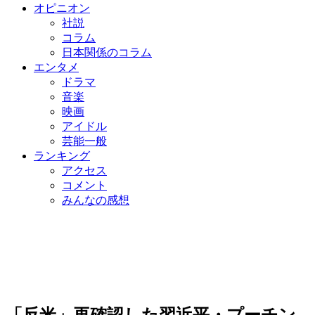
オピニオン
社説
コラム
日本関係のコラム
エンタメ
ドラマ
音楽
映画
アイドル
芸能一般
ランキング
アクセス
コメント
みんなの感想
「反米」再確認した習近平・プーチン