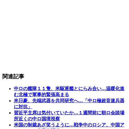
関連記事
中ロの艦隊１１隻、米駆逐艦とにらみ合い…温暖化進
む北極で軍事的緊張高まる
米日豪、先端武器を共同研究へ…「中ロ極超音速兵器
に対抗」
習近平主席は気付いていたか…１週間前に朝ロ会談場
所近くの中ロ国境視察
米国の制裁あざ笑うように…戦争中のロシア、中国ア