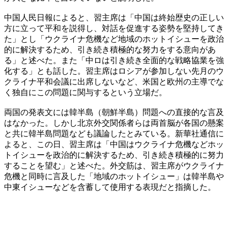
中国人民日報によると、習主席は「中国は終始歴史の正しい
方に立って平和を説得し、対話を促進する姿勢を堅持してき
た」とし「ウクライナ危機など地域のホットイシューを政治
的に解決するため、引き続き積極的な努力をする意向があ
る」と述べた。また「中ロは引き続き全面的な戦略協業を強
化する」とも話した。習主席はロシアが参加しない先月のウ
クライナ平和会議に出席しないなど、米国と欧州の主導でな
く独自にこの問題に関与するという立場だ。
両国の発表文には韓半島（朝鮮半島）問題への直接的な言及
はなかった。しかし北京外交関係者らは両首脳が各国の懸案
と共に韓半島問題なども議論したとみている。新華社通信に
よると、この日、習主席は「中国はウクライナ危機などホッ
トイシューを政治的に解決するため、引き続き積極的に努力
することを望む」と述べた。外交筋は、習主席がウクライナ
危機と同時に言及した「地域のホットイシュー」は韓半島や
中東イシューなどを含蓄して使用する表現だと指摘した。