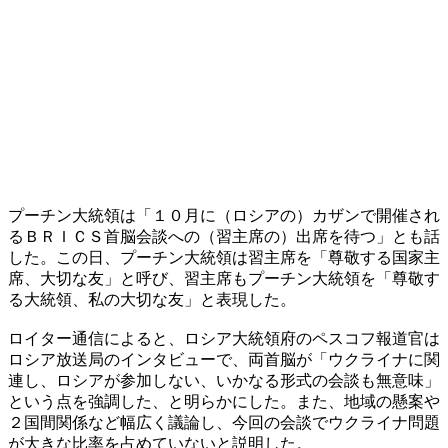
プーチン大統領は「１０月に（ロシアの）カザンで開催され
るＢＲＩＣＳ首脳会談への（習主席の）出席を待つ」とも話
した。この日、プーチン大統領は習主席を「尊敬する国家主
席、大切な友」と呼び、習主席もプーチン大統領を「尊敬す
る大統領、私の大切な友」と表現した。
ロイター通信によると、ロシア大統領府のペスコフ報道官は
ロシア放送局のインタビューで、両首脳が「ウクライナに関
連し、ロシアが参加しない、いかなる形式の会談も無意味」
という点を強調した、と明らかにした。また、地域の懸案や
２国間関係など幅広く議論し、今回の会談でウクライナ問題
が大きな比率を占めていないと説明した。