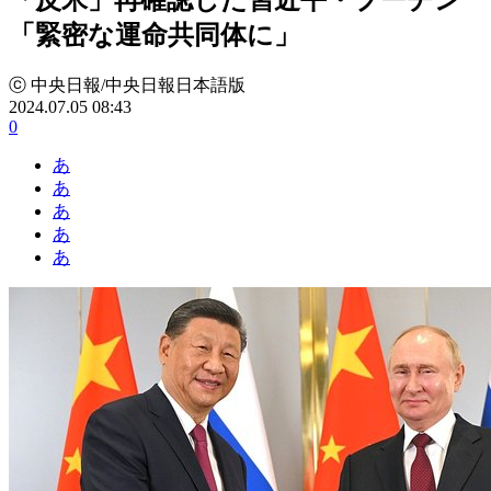
「緊密な運命共同体に」
ⓒ 中央日報/中央日報日本語版
2024.07.05 08:43
0
あ
あ
あ
あ
あ