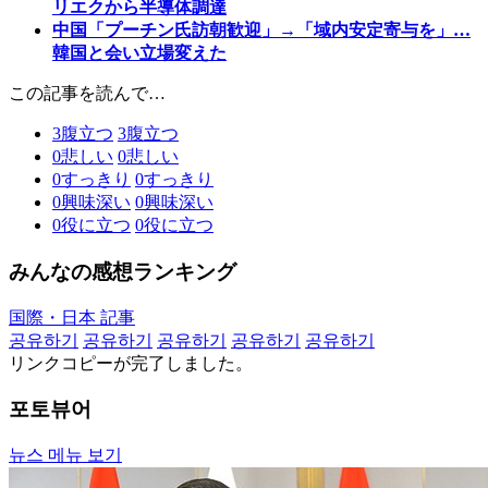
リエクから半導体調達
中国「プーチン氏訪朝歓迎」→「域内安定寄与を」…
韓国と会い立場変えた
この記事を読んで…
3
腹立つ
3
腹立つ
0
悲しい
0
悲しい
0
すっきり
0
すっきり
0
興味深い
0
興味深い
0
役に立つ
0
役に立つ
みんなの感想ランキング
国際・日本 記事
공유하기
공유하기
공유하기
공유하기
공유하기
リンクコピーが完了しました。
포토뷰어
뉴스 메뉴 보기