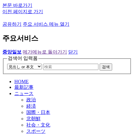
본문 바로가기
이전 페이지로 가기
공유하기
주요 서비스 메뉴 열기
주요서비스
중앙일보
메가메뉴로 돌아가기
닫기
검색어 입력폼
검색
HOME
最新記事
ニュース
政治
経済
国際・日本
北朝鮮
社会・文化
スポーツ