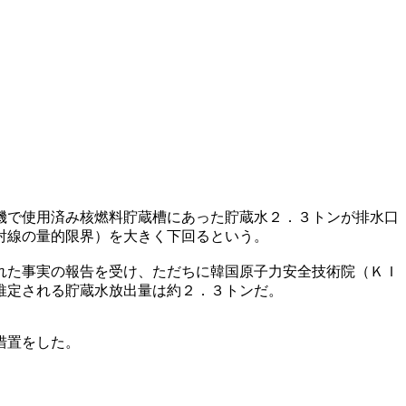
機で使用済み核燃料貯蔵槽にあった貯蔵水２．３トンが排水口
射線の量的限界）を大きく下回るという。
れた事実の報告を受け、ただちに韓国原子力安全技術院（ＫＩ
推定される貯蔵水放出量は約２．３トンだ。
措置をした。