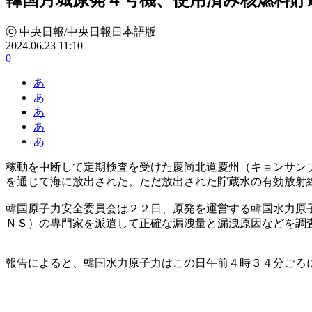
ⓒ 中央日報/中央日報日本語版
2024.06.23 11:10
0
あ
あ
あ
あ
あ
稼動を中断して定期検査を受けた慶尚北道慶州（キョンサン
を通じて海に放出された。ただ放出された貯蔵水の有効放射
韓国原子力安全委員会は２２日、原発を運営する韓国水力原
ＮＳ）の専門家を派遣して正確な漏洩量と漏洩原因などを調
報告によると、韓国水力原子力はこの日午前４時３４分ごろ