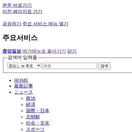
본문 바로가기
이전 페이지로 가기
공유하기
주요 서비스 메뉴 열기
주요서비스
중앙일보
메가메뉴로 돌아가기
닫기
검색어 입력폼
검색
HOME
最新記事
ニュース
政治
経済
国際・日本
北朝鮮
社会・文化
スポーツ