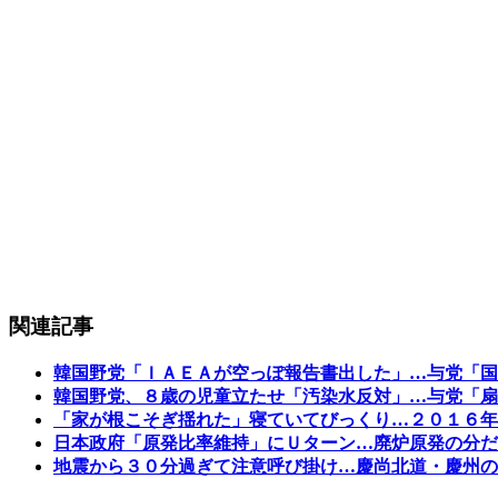
関連記事
韓国野党「ＩＡＥＡが空っぽ報告書出した」…与党「国
韓国野党、８歳の児童立たせ「汚染水反対」…与党「扇
「家が根こそぎ揺れた」寝ていてびっくり…２０１６年
日本政府「原発比率維持」にＵターン…廃炉原発の分だ
地震から３０分過ぎて注意呼び掛け…慶尚北道・慶州の