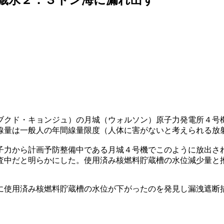
ブクド・キョンジュ）の月城（ウォルソン）原子力発電所４号
線量は一般人の年間線量限度（人体に害がないと考えられる放
子力から計画予防整備中である月城４号機でこのように放出さ
査中だと明らかにした。使用済み核燃料貯蔵槽の水位減少量と
に使用済み核燃料貯蔵槽の水位が下がったのを発見し漏洩遮断