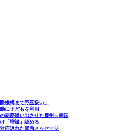
際機構まで野巫扱い」
動に子どもを利用」
の悪夢思い出させた慶州＝韓国
け「増設」認める
対応遅れた緊急メッセージ