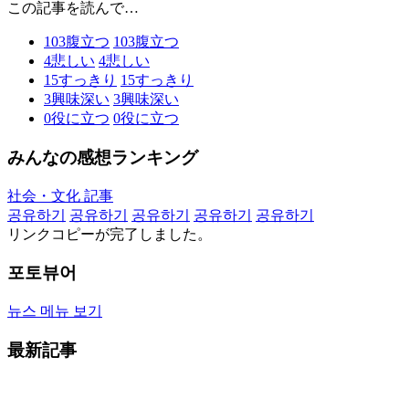
この記事を読んで…
103
腹立つ
103
腹立つ
4
悲しい
4
悲しい
15
すっきり
15
すっきり
3
興味深い
3
興味深い
0
役に立つ
0
役に立つ
みんなの感想ランキング
社会・文化 記事
공유하기
공유하기
공유하기
공유하기
공유하기
リンクコピーが完了しました。
포토뷰어
뉴스 메뉴 보기
最新記事