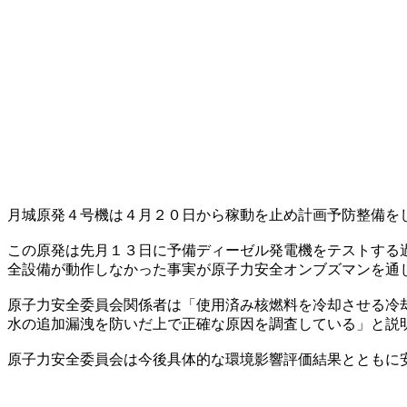
月城原発４号機は４月２０日から稼動を止め計画予防整備を
この原発は先月１３日に予備ディーゼル発電機をテストする
全設備が動作しなかった事実が原子力安全オンブズマンを通
原子力安全委員会関係者は「使用済み核燃料を冷却させる冷
水の追加漏洩を防いだ上で正確な原因を調査している」と説
原子力安全委員会は今後具体的な環境影響評価結果とともに