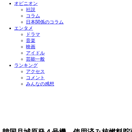
オピニオン
社説
コラム
日本関係のコラム
エンタメ
ドラマ
音楽
映画
アイドル
芸能一般
ランキング
アクセス
コメント
みんなの感想
韓国月城原発４号機、使用済み核燃料貯